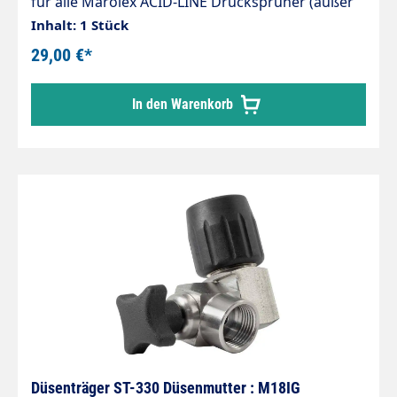
für alle Marolex ACID-LINE Drucksprüher (außer
Akku-Geräte*), komplett mit Verschraubung, und
Inhalt: 1 Stück
Viton Dichtungen
29,00 €*
In den Warenkorb
Düsenträger ST-330 Düsenmutter : M18IG