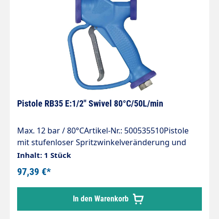
Pistole RB35 E:1/2" Swivel 80°C/50L/min
Max. 12 bar / 80°CArtikel-Nr.: 500535510Pistole
mit stufenloser Spritzwinkelveränderung und
SicherungsbügelMax. 12 bar / 50 l/min. /
Inhalt: 1 Stück
80°CEingang: 1/2" IG drehbarMaterial: Edelstahl
97,39 €*
In den Warenkorb