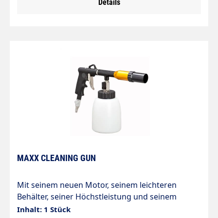
Details
MAXX CLEANING GUN
Mit seinem neuen Motor, seinem leichteren
Behälter, seiner Höchstleistung und seinem
Druckluftregler ist der Maxx eine ausgezeichnete
Inhalt: 1 Stück