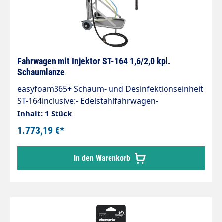
Fahrwagen mit Injektor ST-164 1,6/2,0 kpl.
Schaumlanze
easyfoam365+ Schaum- und Desinfektionseinheit
ST-164inclusive:- Edelstahlfahrwagen-
Schaumlanze ST-72.1- Zulaufschlauch 3 Meter-
Inhalt: 1 Stück
Chemiansaugschläuche 1,5 MeterEingang:
1.773,19 €*
M22x1,5 IGAusgang: M22x1,5 AGMax. 350 bar /
100°CRegulierung der Chemiedosierung erfolgt
In den Warenkorb
durch 2 DosiereinsätzeFahrwagen:- für Schaum-
und Desinfektionseinheiten aus Edelstahl.-
Wagen mit zwei grauen, nicht färbenden Rädern.-
Wendig und einfach wie eine Sackkarre zu
bedienen.- Offene Standfläche für den
ungehinderten Ablauf von verschütteten