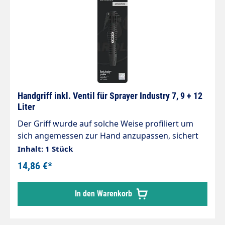
Flüssigkeiten.- Ergonomische
Kunststoffgriffleiste.- Zwei seitlich angebrachte
Lanzenköcher.- Platz für zwei Chemiebehälter mit
bis zu jeweils 25 kg Fassung.- HxBxT
1.150x540x620 mm.
Handgriff inkl. Ventil für Sprayer Industry 7, 9 + 12
Liter
Der Griff wurde auf solche Weise profiliert um
sich angemessen zur Hand anzupassen, sichert
einen sicheren Halt und präzise Mitteldosierung,
Inhalt: 1 Stück
ebenso für Rechts- als auch Linkshändler. Der
14,86 €*
Dosierventil ist in eine automatische Sperrung in
einer eingeschalteten Position ausgestattet,
In den Warenkorb
deswegen ist es nicht nötig, den Knopf während
langdauerndes Sprühens zu halten. Kolbe des
Dosierventils ist in eine Doppeldichtung