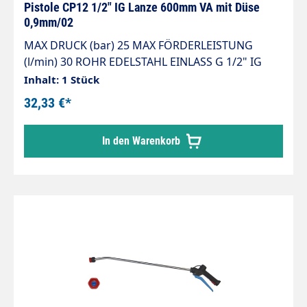
Pistole CP12 1/2" IG Lanze 600mm VA mit Düse
0,9mm/02
MAX DRUCK (bar) 25 MAX FÖRDERLEISTUNG
(l/min) 30 ROHR EDELSTAHL EINLASS G 1/2" IG
Die spezielle Version der Universal Pistolen mit
Inhalt: 1 Stück
integrierter Edelstahllanze und Flachstrahldüse.
32,33 €*
Die Zerstäubungspistole Universal von CT ist ein
Zubehör welches entwickelt wurde, um mit
In den Warenkorb
verschiedenartig flüssigen Lösungen zu
funktionieren: alkalische oder säurehaltige
Reinigungsmittel-, Desinfektions- und
Hygienemittellösungen,
Pflanzenschutzprodukten und andere. Es gibt
verschiede Versionen der Universal Pistole,
welche man an den farblich unterschiedlichen
Hebeln unterscheiden kann. Es gibt verschiedene
Versionen der UNIVERSAL Pistole; differenzierbar
auf Grund der unterschiedlichen Hebelfarben .