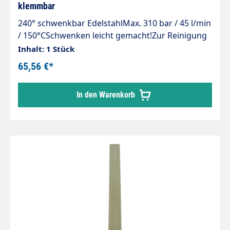
klemmbar
240° schwenkbar EdelstahlMax. 310 bar / 45 l/min
/ 150°CSchwenken leicht gemacht!Zur Reinigung
von schwer zugänglichen Bereichen, Behältern z.
Inhalt: 1 Stück
B.Futtertröge und DachrinnenEinfaches und
65,56 €*
stufenloses Verstellen der
SpritzrichtungKomplett aus Edelstahl
In den Warenkorb
gefertigtIncl. Klemmschraube zum Fixieren des
eingestellten WinkelsSchwenkbar bis zu einem
Winkel von 240°