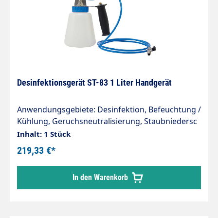
Desinfektionsgerät ST-83 1 Liter Handgerät
Anwendungsgebiete: Desinfektion, Befeuchtung /
Kühlung, Geruchsneutralisierung, Staubniedersc
hlagung
Inhalt: 1 Stück
Fahrzeugaufbereitung, Dekontaminierung, Schäd
219,33 €*
lingsbekämpfung Vorteile: System stellt eine
sichere und kostengünstige Methode zur
In den Warenkorb
Neutralisierung von Gerüchen und der
Desinfektion da. Gleichmäßiges Sprühbild (Nebel)
Kein Einatmen der Desinfektionslösung - Erhöhte
Bedienersicherheit, da der zu desinfizierende