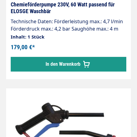
Chemieförderpumpe 230V, 60 Watt passend für
ELOSGE Waschbär
Technische Daten: Förderleistung max.: 4,7 l/min
Förderdruck max.: 4,2 bar Saughöhe max.: 4 m
Gewicht: 1,9 kg Anschluss Medium: 3/8"
Inhalt: 1 Stück
Spannung [V]: 230V AC Kolbendurchmesser: 12
179,00 €*
mm Einschaltdauer bei 20°C: 100% ED Zum
Betrieb der Pumpe ist eine
In den Warenkorb
Gleichrichterdiode zwingend erforderlich. Das
Anschlusskabel mit Diode wird mitgeliefert