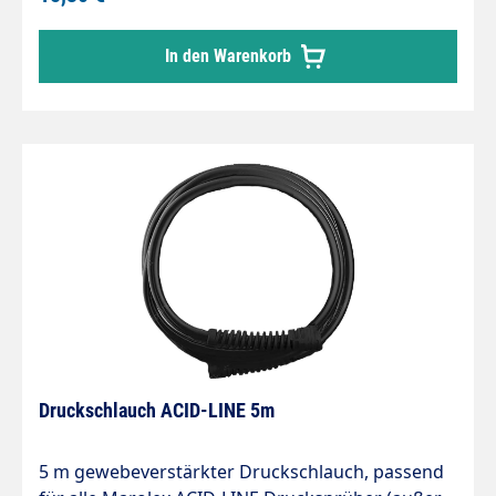
Lanzenklammer (R107, Nr. 30) Ventilkolben mit O-
ringe 3x2, (R43, R42, Nr. 26 u. 41) Dosierventilfeder
In den Warenkorb
(R48a, Nr. 27) O-ring 11,3x2,4 (R47c Nr. 37) O-Ring
38x5 (R14, Nr. 35) O-Ring 28x4 (R22, Nr. 36) O-Ring
5,3x2 (R116, Nr. 40) Dichtung 16x24 (R17, Nr. 33)
Druckschlauch ACID-LINE 5m
5 m gewebeverstärkter Druckschlauch, passend