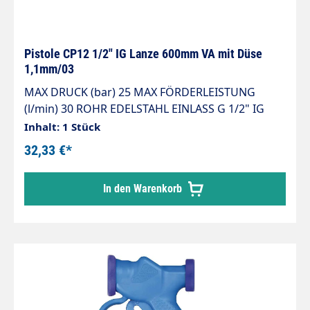
Jede Version präsentiert sich durch besondere
verschiedene Konstruktionen und macht die
Pistole kompatibel mit jeweils bestimmten
chemischen Produkten.
Pistole CP12 1/2" IG Lanze 600mm VA mit Düse
1,1mm/03
MAX DRUCK (bar) 25 MAX FÖRDERLEISTUNG
(l/min) 30 ROHR EDELSTAHL EINLASS G 1/2" IG
Die spezielle Version der Universal Pistolen mit
Inhalt: 1 Stück
integrierter Edelstahllanze und Flachstrahldüse.
32,33 €*
Die Zerstäubungspistole Universal von CT ist ein
Zubehör welches entwickelt wurde, um mit
In den Warenkorb
verschiedenartig flüssigen Lösungen zu
funktionieren: alkalische oder säurehaltige
Reinigungsmittel-, Desinfektions- und
Hygienemittellösungen,
Pflanzenschutzprodukten und andere. Es gibt
verschiede Versionen der Universal Pistole,
welche man an den farblich unterschiedlichen
Hebeln unterscheiden kann. Es gibt verschiedene