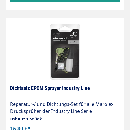
Dichtsatz EPDM Sprayer Industry Line
Reparatur-/ und Dichtungs-Set für alle Marolex
Drucksprüher der Industry Line Serie
Lieferumfang des Sets: Rückschlagventil Pumpe
Inhalt: 1 Stück
(R24) Silikonfett Filter (R40, Nr. 12)
15,30 €*