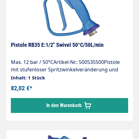
Versionen der UNIVERSAL Pistole; differenzierbar
auf Grund der unterschiedlichen Hebelfarben .
Jede Version präsentiert sich durch besondere
verschiedene Konstruktionen und macht die
Pistole kompatibel mit jeweils bestimmten
chemischen Produkten.
Pistole RB35 E:1/2" Swivel 50°C/50L/min
Max. 12 bar / 50°CArtikel-Nr.: 500535500Pistole
mit stufenloser Spritzwinkelveränderung und
SicherungsbügelMax. 12 bar / 50 l/min. /
Inhalt: 1 Stück
50°CEingang: 1/2" IG drehbarMaterial: Messing
82,02 €*
In den Warenkorb