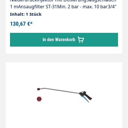
1 mAnsaugfilter ST-31Min. 2 bar - max. 10 bar3/4"
IG : 3/8" IGMit Kupplung und Hahnstecker
Inhalt: 1 Stück
130,67 €*
In den Warenkorb