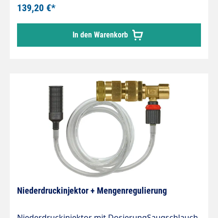
Alternative. Abmessungen: Gesamtlänge der
139,20 €*
Pistole : 32 cmGesamthöhe : 23 cmDurchmesser
des Behälters : 11 cmGewicht : ± 1 kgInhalt des
In den Warenkorb
Behälters : 1 lProdukteigenschaften : Mit
Druckluftanschluß (zwischen 6 und 8
bar).Luftverbrauch: 310 l/Min.
Niederdruckinjektor + Mengenregulierung
Niederdruckinjektor mit DosierungSaugschlauch