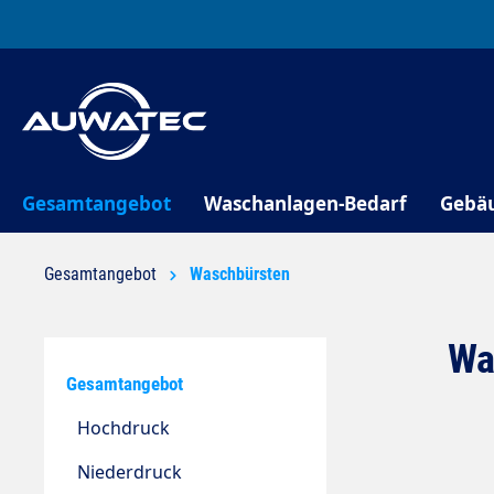
springen
Zur Hauptnavigation springen
Gesamtangebot
Waschanlagen-Bedarf
Gebä
Gesamtangebot
Waschbürsten
Wa
Gesamtangebot
Hochdruck
Niederdruck