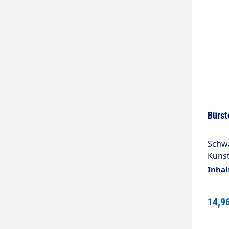
Bürst
Schw
Kunst
Träge
Inhal
max. 
14,9