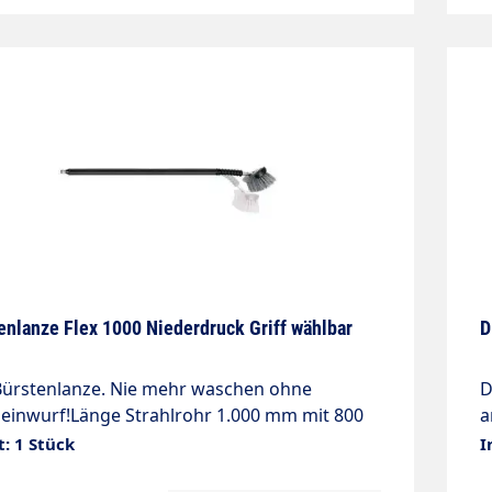
M
e
i
B
g
b
u
d
B
enlanze Flex 1000 Niederdruck Griff wählbar
D
Bürstenlanze. Nie mehr waschen ohne
D
inwurf!Länge Strahlrohr 1.000 mm mit 800
a
olierungMax. 50 °CEingang: 1/4" AGND = 2,5 -
g
t: 1 Stück
I
r, min 5 l/minFlex-Mechanismus: Die Flex-
P