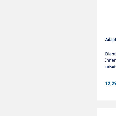
Adapt
Dient
Innen
Pass
Inhal
Mater
1/4" 
12,2