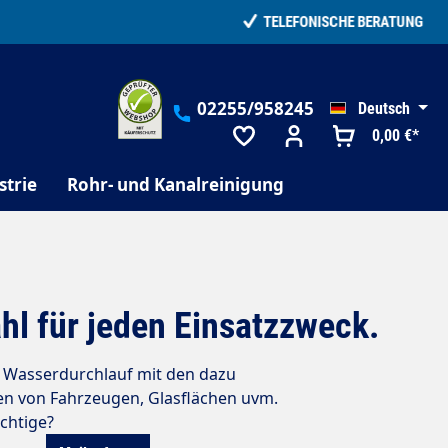
02255/958245
Deutsch
0,00 €*
strie
Rohr- und Kanalreinigung
hl für jeden Einsatzzweck.
e Wasserdurchlauf mit den dazu
n von Fahrzeugen, Glasflächen uvm.
ichtige?