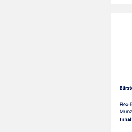
Bürst
Flex-
Münze
mm Is
Inhal
20 ba