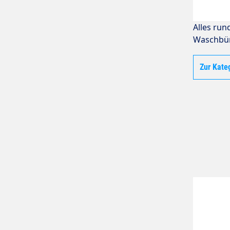
Alles run
Waschbü
Zur Kate