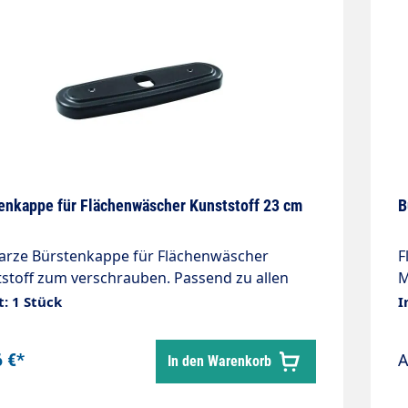
enkappe für Flächenwäscher Kunststoff 23 cm
B
arze Bürstenkappe für Flächenwäscher
F
stoff zum verschrauben. Passend zu allen
M
rplatten für Waschbürsten. Breite 230mm
m
t: 1 Stück
I
50°C
8
B
6 €*
In den Warenkorb
F
B