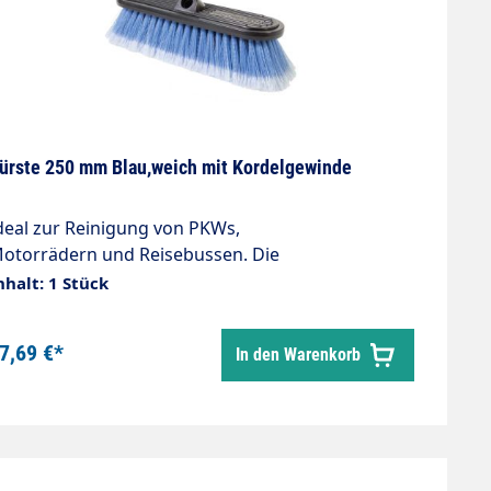
ürste 250 mm Blau,weich mit Kordelgewinde
deal zur Reinigung von PKWs,
otorrädern und Reisebussen. Die
eichen Borsten schützen empfindliche Flächen.
nhalt: 1 Stück
Borstenlänge 60mm Borsten weich. 250 x 80 mm
7,69 €*
In den Warenkorb