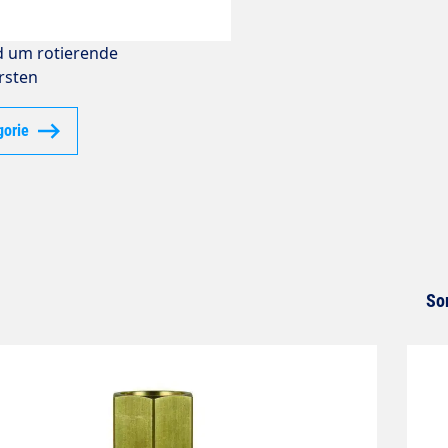
d um rotierende
rsten
gorie
So