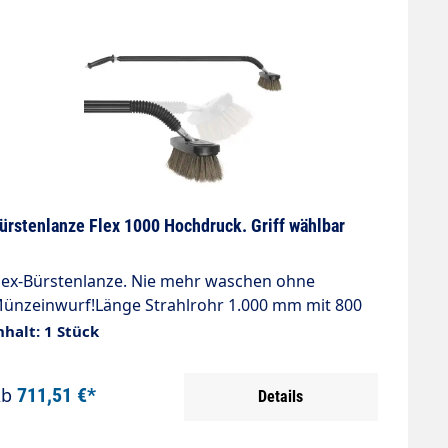
ürstenlanze Flex 1000 Hochdruck. Griff wählbar
lex-Bürstenlanze. Nie mehr waschen ohne
ünzeinwurf!Länge Strahlrohr 1.000 mm mit 800
m IsolierungMax. 50 °CEingang: 1/4" AGHD = 20 -
nhalt: 1 Stück
0 bar, min 9 l/minFlex-Mechanismus: Die Flex-
ürstenlanze bietet eine zusätzliche
Ab
711,51 €*
Details
unktiongegenüber allen bekannten Standard
ürstenlanzen. Direkt vor dem Bürstenkopf ist ein