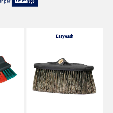
er per
Mailanfrage
Easywash