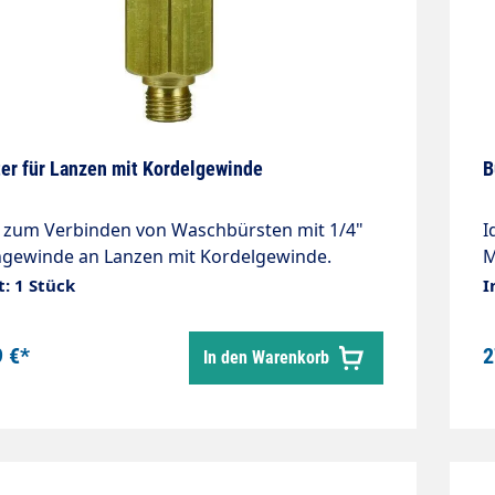
er für Lanzen mit Kordelgewinde
B
 zum Verbinden von Waschbürsten mit 1/4"
I
gewinde an Lanzen mit Kordelgewinde.
M
en für Vorwerk und Easywash Waschbürsten.
w
t: 1 Stück
I
ial: Messing Anschluß: Kordelgewinde auf
AG
9 €*
2
In den Warenkorb