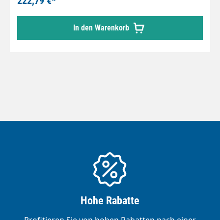
222,79 €*
schreiben den Gebrauch von Schulterstützen bei
Arbeiten mit einer Rückstoßkraft von mehr als
In den Warenkorb
150 N zwingend vor.
Hohe Rabatte