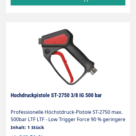
Hochdruckpistole ST-2750 3/8 IG 500 bar
Professionelle Höchstdruck-Pistole ST-2750 max.
500bar LTF LTF - Low Trigger Force 90 % geringere
Haltekraft und 40 % geringere Abzugskraft
Inhalt: 1 Stück
gegenüber marktüblichen Pistolen. Max. 500 bar