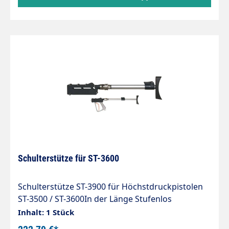
Schulterstütze für ST-3600
Schulterstütze ST-3900 für Höchstdruckpistolen
ST-3500 / ST-3600In der Länge Stufenlos
verstellbare Schulterstütze von 340-500
Inhalt: 1 Stück
mm.Drehbare Kupplung.Neue EU-Richtlinien