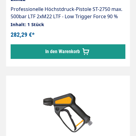
Professionelle Höchstdruck-Pistole ST-2750 max.
500bar LTF 2xM22 LTF - Low Trigger Force 90 %
geringere Haltekraft und 40 % geringere
Inhalt: 1 Stück
Abzugskraft gegenüber marktüblichen Pistolen.
282,29 €*
Max. 500 bar / 30 l/min / 150 °C Anschlüsse:
Eingang = M22 AG Ausgang = M22 AG
In den Warenkorb