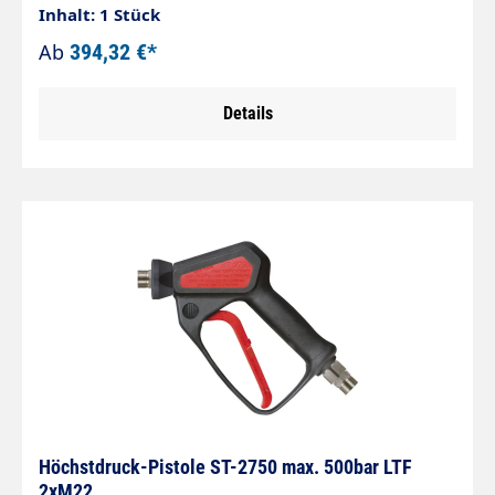
IGAusgang: Kupplung ST-45-600Material:
Inhalt: 1 Stück
Edelstahl
Ab
394,32 €*
Details
Höchstdruck-Pistole ST-2750 max. 500bar LTF
2xM22