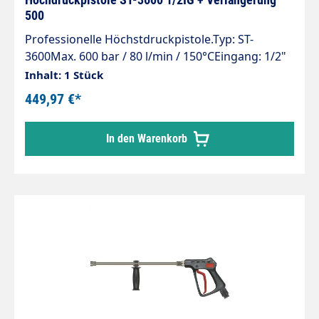
500
Professionelle Höchstdruckpistole.Typ: ST-
3600Max. 600 bar / 80 l/min / 150°CEingang: 1/2"
IGStrahlrohr mit HandgriffLänge Rohr: 500
Inhalt: 1 Stück
mmAusgang: 1/4" IG-NPTHochdruckdüse:
449,97 €*
ohneMaterial: Edelstahl
In den Warenkorb