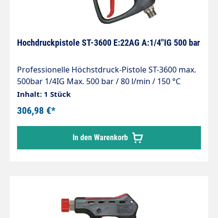
Hochdruckpistole ST-3600 E:22AG A:1/4"IG 500 bar
Professionelle Höchstdruck-Pistole ST-3600 max.
500bar 1/4IG Max. 500 bar / 80 l/min / 150 °C
Anschlüsse: Eingang = M22 AG Ausgang = 1/4"
Inhalt: 1 Stück
IG
306,98 €*
In den Warenkorb