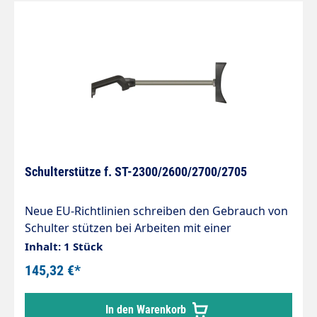
Schulterstütze f. ST-2300/2600/2700/2705
Neue EU-Richtlinien schreiben den Gebrauch von
Schulter stützen bei Arbeiten mit einer
Rückstoßkraft von mehr als 150 N zwingend vor.
Inhalt: 1 Stück
145,32 €*
In den Warenkorb