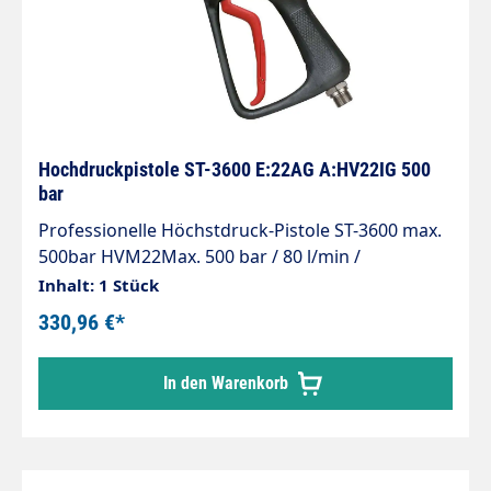
Hochdruckpistole ST-3600 E:22AG A:HV22IG 500
bar
Professionelle Höchstdruck-Pistole ST-3600 max.
500bar HVM22Max. 500 bar / 80 l/min /
150°CEingang: M22x1,5 AGAusgang: M22x1,5
Inhalt: 1 Stück
IGMaterial: Edelstahl
330,96 €*
In den Warenkorb