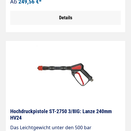
Ab
249,56 €*
/ 30 l/min / 150 °C AnschlüssEingang: Eingang =
3/8" IG Ausgang = 1/4" IG
Details
Hochdruckpistole ST-2750 3/8IG: Lanze 240mm
HV24
Das Leichtgewicht unter den 500 bar