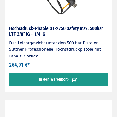
Höchstdruck-Pistole ST-2750 Safety max. 500bar
LTF 3/8" IG - 1/4 IG
Das Leichtgewicht unter den 500 bar Pistolen
Suttner Professionelle Höchstdruckpistole mit
patentierter LTF Technik - Low Trigger Force 90%
Inhalt: 1 Stück
geringere Haltekraft und 40% geringere
264,91 €*
Abzugskraft gegenüber marktüblichen Pistolen.
Sicherheitshebel: Schwarz/Orange mit
In den Warenkorb
selbstausklappender Sperrklinke gegen
unbeabsichtiges Öffnen der Pistole. Max. 500 bar
/ 30 l/min / 150°C Eingang: 3/8" IG Ausgang: 1/4"
IG Material: Edelstahl