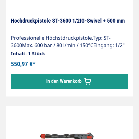
Hochdruckpistole ST-3600 1/2IG-Swivel + 500 mm
Professionelle Höchstdruckpistole.Typ: ST-
3600Max. 600 bar / 80 l/min / 150°CEingang: 1/2"
IG drehbarStrahlrohr mit HandgriffLänge Rohr:
Inhalt: 1 Stück
500 mmAusgang: 1/4" IG-NPTHochdruckdüse:
550,97 €*
ohneMaterial: Edelstahl
In den Warenkorb