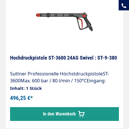
Hochdruckpistole ST-3600 24AG Swivel : ST-9-380
Suttner Professionelle HöchstdruckpistoleST-
3600Max. 600 bar / 80 l/min / 150°CEingang:
M24x1,5 AG drehbar (ST-740)Ausgang: M24x1,5 IG
Inhalt: 1 Stück
(ST-740)Verlängerung 380 mm mit seitlichem Griff
496,25 €*
ST-9Material: Edelstahl
In den Warenkorb