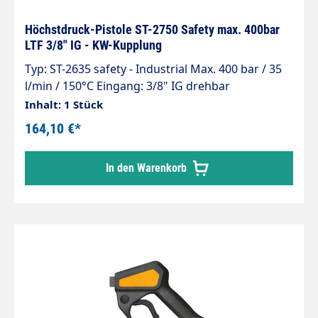
Höchstdruck-Pistole ST-2750 Safety max. 400bar
LTF 3/8" IG - KW-Kupplung
Typ: ST-2635 safety - Industrial Max. 400 bar / 35
l/min / 150°C Eingang: 3/8" IG drehbar
(Kugelgelagert) Ausgang: Kupplung KW
Inhalt: 1 Stück
Sicherheitshebel: Schwarz/Orange mit
164,10 €*
selbstausklappender Sperrklinke gegen
unbeabsichtiges Öffnen der Pistole. Patentiertes
In den Warenkorb
Ventilkit Besonders verschleißfeste Kugel aus
Hartmetall ST-303 Drehgelenk kugelgelagert, aus
Edelstahl und Messing vernickelt Suttner
Professionelle Hochdruckspritzpistole mit
patentierter LTF Technik - Low Trigger Force 90%
geringere Haltekraft und 55% geringere
Abzugskraft gegenüber marktüblichen Pistolen.