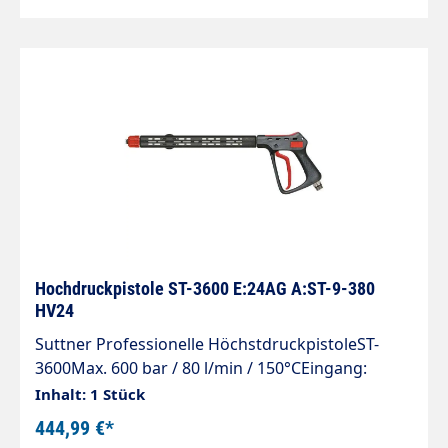
Hochdruckpistole ST-3600 E:24AG A:ST-9-380
HV24
Suttner Professionelle HöchstdruckpistoleST-
3600Max. 600 bar / 80 l/min / 150°CEingang:
M24x1,5 AG (ST-740)Ausgang: M24x1,5 IG (ST-
Inhalt: 1 Stück
740)Verlängerung 380 mm mit seitlichem Griff ST-
444,99 €*
9Material: Edelstahl