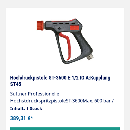
Hochdruckpistole ST-3600 E:1/2 IG A:Kupplung
ST45
Suttner Professionelle
HöchstdruckspritzpistoleST-3600Max. 600 bar /
80 l/min / 150°CEingang: 1/2" IGAusgang:
Inhalt: 1 Stück
Kupplung ST-45-600Material: Edelstahl
389,31 €*