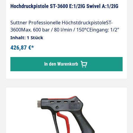
Hochdruckpistole ST-3600 E:1/2IG Swivel A:1/2IG
Suttner Professionelle HöchstdruckpistoleST-
3600Max. 600 bar / 80 l/min / 150°CEingang: 1/2"
IG drehbarAusgang: 1/2" IGMaterial: Edelstahl
Inhalt: 1 Stück
426,87 €*
In den Warenkorb