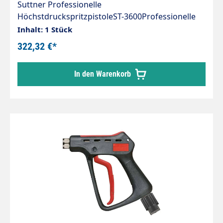
Suttner Professionelle
HöchstdruckspritzpistoleST-3600Professionelle
Höchstdruckpistole.Max. 600 bar / 80 l/min /
Inhalt: 1 Stück
150°CEingang: 1/2" IGAusgang: 1/4" IGMaterial:
322,32 €*
Edelstahl
In den Warenkorb