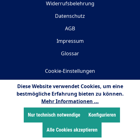
Widerrufsbelehrung
Datenschutz
AGB
Impressum
Glossar
Cookie-Einstellungen
Diese Website verwendet Cookies, um eine
Newsletter
bestmögliche Erfahrung bieten zu können.
Mehr Informationen ...
Abonnieren Sie den kostenlosen Newsletter und
verpassen Sie keine Neuigkeiten oder Aktionen mehr
Nur technisch notwendige
Konfigurieren
von auwatec.de.
Alle Cookies akzeptieren
Jetzt anmelden