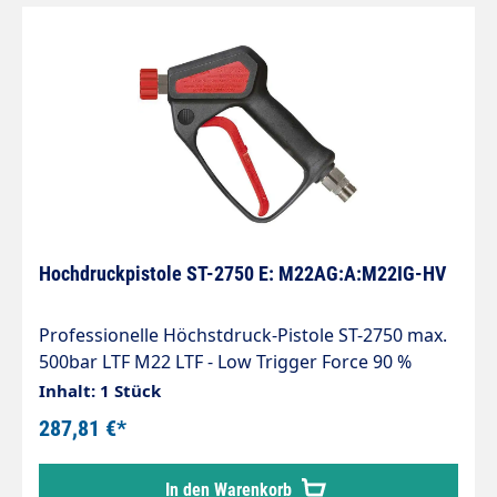
Hochdruckpistole ST-2750 E: M22AG:A:M22IG-HV
Professionelle Höchstdruck-Pistole ST-2750 max.
500bar LTF M22 LTF - Low Trigger Force 90 %
geringere Haltekraft und 40 % geringere
Inhalt: 1 Stück
Abzugskraft gegenüber marktüblichen Pistolen.
287,81 €*
Max. 500 bar / 30 l/min / 150 °C Anschlüsse:
Eingang = M22 AG Ausgang
In den Warenkorb
= Handverschraubung M22 IG