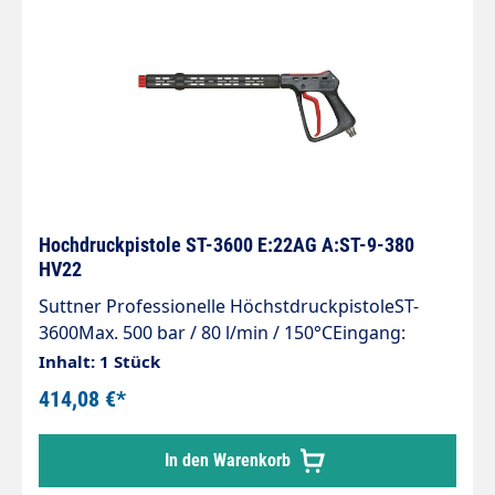
Hochdruckpistole ST-3600 E:22AG A:ST-9-380
HV22
Suttner Professionelle HöchstdruckpistoleST-
3600Max. 500 bar / 80 l/min / 150°CEingang:
M22x1,5 AGAusgang: M22x1,5 IGVerlängerung
Inhalt: 1 Stück
ST-9 380 mm mit seitlichem HandgriffMaterial:
414,08 €*
Edelstahl
In den Warenkorb