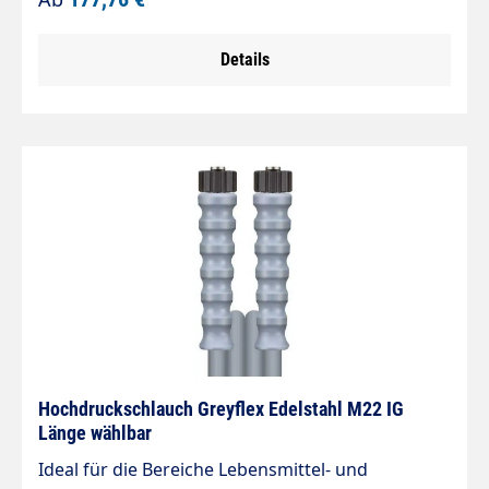
°C Knickschutz: 2x » Nippel, Fassung und
Verschraubung Edelstahl » Hoher Bedienkomfort,
Details
extrem leicht und kälteflexibel » Glatte,
schmutzunempfindliche Schlauchaußendecke
aus thermoplastischem Elastomer » Durch hohe
Abriebfestigkeit ideal für rauhe Böden » Fett-, öl-,
UV-, ozon- und witterungsbeständig »
Vermessingte Drahtgeflechteinlage
Hochdruckschlauch Greyflex Edelstahl M22 IG
Länge wählbar
Ideal für die Bereiche Lebensmittel- und