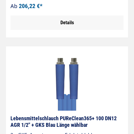
und Schwimmbad Innendurchmesser: 12mm
Ab
206,22 €*
Aussengewinde: 1/2" DKR max. 45 bar / -20 °C bis
+70 °C Knickschutz: 2x PUReClean365+®
Details
40 Lebensmittelschlauch nach Verordnung (EG)
Nr. 1935/2004, (EU) Nr. 10/2011 und (EG) Nr.
2023/2006. Speziell für die industrielle
Schaumanwendung entwickelt. »
Anwendungsbereiche: Schaumschlauch bzw.
Vorsprühschlauch in der Lebensmittelindustrie.
Geeignet für Kontakt mit flüssigen Lebensmitteln
» Geeignet für: Wasser und Wassergemisch mit
handelsüblichen Reinigungsmitteln » 3-lagiger
PVC Schlauch mit glatter Decke » Verstärkung 1-
fache verrottungsfeste Synthetikfasern » Etwa 20
% leichter und flexibler als vergleichbare
Schlauchtypen
Lebensmittelschlauch PUReClean365+ 100 DN12
AGR 1/2" + GKS Blau Länge wählbar