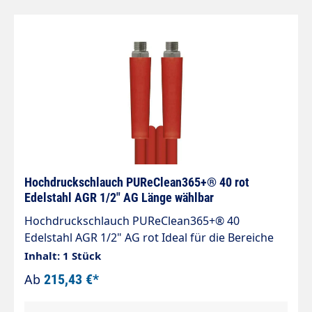
Hochdruckschlauch PUReClean365+® 40 rot
Edelstahl AGR 1/2" AG Länge wählbar
Hochdruckschlauch PUReClean365+® 40
Edelstahl AGR 1/2" AG rot Ideal für die Bereiche
Lebensmittel- und Getränkeindustrie, Fischzucht
Inhalt: 1 Stück
und Schwimmbad Innendurchmesser: 12mm
Ab
215,43 €*
Aussengewinde: 1/2" AGR max. 45 bar / -20 °C bis
+70 °C Knickschutz: 2x PUReClean365+®