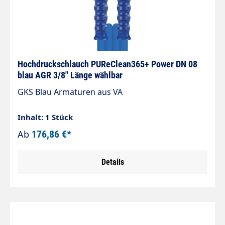
mit glatter Decke Verstärkung 1-fache
verrottungsfeste Synthetikfasern Hergestellt aus
lebensmittelrechtlich unbedenklichen
Kunststoffen gemäß Richtlinie 1935/2004/EG.
Besonders geeignet für die
Lebensmittelindustrie.
Hochdruckschlauch PUReClean365+ Power DN 08
blau AGR 3/8" Länge wählbar
GKS Blau Armaturen aus VA
Inhalt: 1 Stück
Ab
176,86 €*
Details