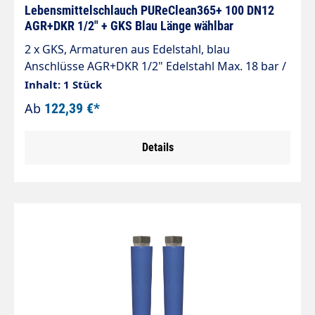
Lebensmittelindustrie.
Lebensmittelschlauch PUReClean365+ 100 DN12
AGR+DKR 1/2" + GKS Blau Länge wählbar
2 x GKS, Armaturen aus Edelstahl, blau
Anschlüsse AGR+DKR 1/2" Edelstahl Max. 18 bar /
100°C Berstdruck 50 bar / 100°C
Inhalt: 1 Stück
PUReClean365+®- Lebensmittelschlauch nach
Ab
122,39 €*
Verordnung (EG) Nr. 1935/2004, (EU) Nr. 10/2011
und (EG) Nr. 2023/2006. Speziell für die
Details
industrielle Schaumanwendung entwickelt.
Anwendungsbereiche: Schaumschlauch bzw.
Vorsprühschlauch in der Lebensmittelindustrie.
Geeignet für Kontakt mit flüssigen Lebensmitteln
Geeignet für: Wasser und Wassergemisch mit
handelsüblichen Reinigungsmitteln 3-lagiger PVC
Schlauch mit glatter Decke Verstärkung 1-fache
verrottungsfeste Synthetikfasern Etwa 20 %
leichter und flexibler als vergleichbare
Schlauchtypen Hergestellt aus