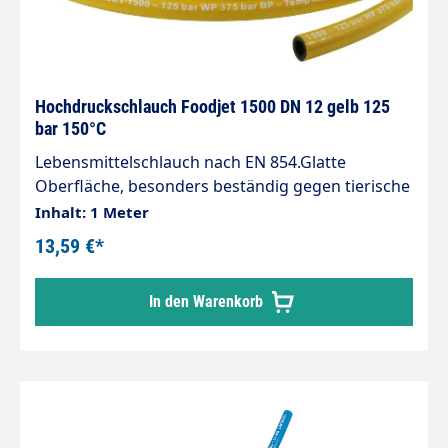
Hochdruckschlauch Foodjet 1500 DN 12 gelb 125
bar 150°C
Lebensmittelschlauch nach EN 854.Glatte
Oberfläche, besonders beständig gegen tierische
Fette und Geflügelfette.Nennweite DN
Inhalt: 1 Meter
12Wandstärke 4,5 mmBetriebsdruck 125
13,59 €*
barBerstdruck 375 barTemperaturbereich -40 °C -
+150 °CGewicht 0,3 kg/MeterLieferbare Längen
In den Warenkorb
zwischen 10 und 100 Meter.Hochdruckschläuche
können nur in Fertigungslängen geliefert
werden. Aus diesem Grunde kann es zu einer
Unter- bzw. Überlieferung von ca. 20%
kommen.Anwendungsbereiche:Reinigungsschlau
ch für Lebensmittel verarbeitende