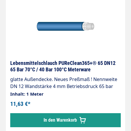
Verstärkung 1-fache verrottungsfeste
Synthetikfasern » -20 °C - +100 °C » Etwa 20 %
leichter und flexibler als vergleichbare
Schlauchtypen Innendurchmesser: 12mm
Wandstärke: 4,5mm Druck: max
18bar Lieferbare Längen: 10 - 100
Lebensmittelschlauch PUReClean365+® 65 DN12
65 Bar 70°C / 40 Bar 100°C Meterware
glatte Außendecke. Neues Preßmaß ! Nennweite
DN 12 Wandstärke 4 mm Betriebsdruck 65 bar
bei 70 °C / 40 bar bei 100°C Berstdruck 300 bar
Inhalt: 1 Meter
bei 20 °C / 110 bar bei 70 °C Temperaturbereich
11,63 €*
-10°C - +100°C Lieferbare Längen zwischen 10 und
100 Meter Lebensmittelschlauch gemäß
In den Warenkorb
Verordnung (EC) Nr. 2002/72, (EU) Nr. 10/2011,
(EG) Nr. 1935/2004 und Verordnung (EG) Nr.