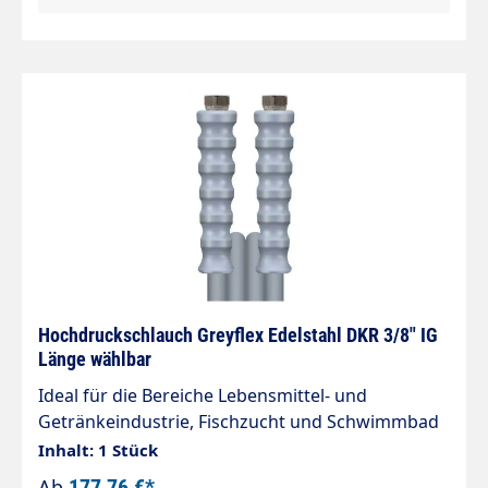
Lebensmittelverarbeitende Betriebe» Geeignet
für: Öl, Wasser, Wasser-Ölemulsionen und
Wassergemisch mit bis zu 50 %
Reinigungsmitteln» Außendecke synthetisches
Gummi. Besonders abriebfest, öl-,ozon-,
witterungsbeständig und lebensmittelecht»
Innenseele synthetisches, ölbeständiges Gummi.
2 hochzugfeste Textilgeflechte
Hochdruckschlauch Greyflex Edelstahl DKR 3/8" IG
Länge wählbar
Ideal für die Bereiche Lebensmittel- und
Getränkeindustrie, Fischzucht und Schwimmbad
Innendurchmesser: 10mm Überwurfmutter: 3/8"
Inhalt: 1 Stück
Drahteinlage: einlagig max. 275 bar / -40 °C ? +120
Ab
177,76 €*