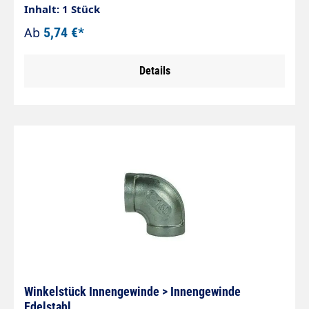
Messing 150 bar
Inhalt: 1 Stück
Ab
5,74 €*
Details
Winkelstück Innengewinde > Innengewinde
Edelstahl