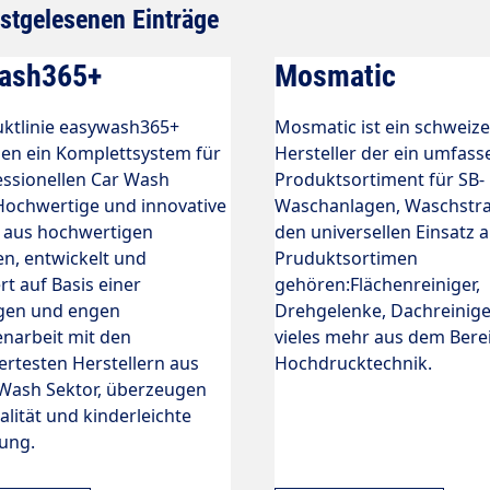
stgelesenen Einträge
ash365+
Mosmatic
uktlinie easywash365+
Mosmatic ist ein schweize
nen ein Komplettsystem für
Hersteller der ein umfas
essionellen Car Wash
Produktsortiment für SB-
Hochwertige und innovative
Waschanlagen, Waschstra
 aus hochwertigen
den universellen Einsatz 
en, entwickelt und
Pruduktsortimen
rt auf Basis einer
gehören:Flächenreiniger,
igen und engen
Drehgelenke, Dachreinig
arbeit mit den
vieles mehr aus dem Bere
rtesten Herstellern aus
Hochdrucktechnik.
Wash Sektor, überzeugen
lität und kinderleichte
ung.