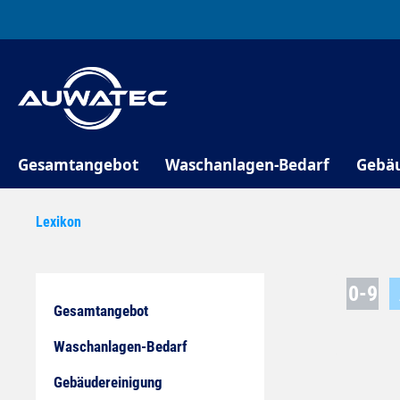
springen
Zur Hauptnavigation springen
Gesamtangebot
Waschanlagen-Bedarf
Gebä
Lexikon
0-9
Gesamtangebot
Waschanlagen-Bedarf
Gebäudereinigung