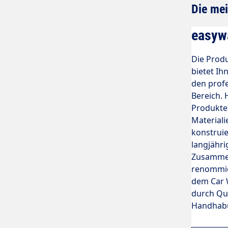
Die mei
easyw
Die Prod
bietet Ih
den prof
Bereich. 
Produkte
Materiali
konstruie
langjähr
Zusammen
renommie
dem Car 
durch Qua
Handhab