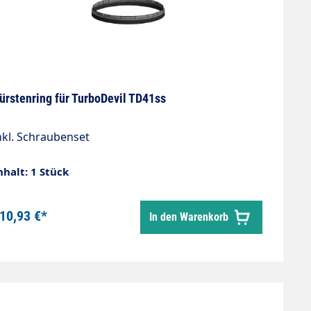
ürstenring für TurboDevil TD41ss
nkl. Schraubenset
nhalt: 1 Stück
10,93 €*
In den Warenkorb