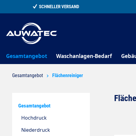
springen
Zur Hauptnavigation springen
Gesamtangebot
Waschanlagen-Bedarf
Gebä
Gesamtangebot
Flächenreiniger
Fläche
Gesamtangebot
Hochdruck
Niederdruck