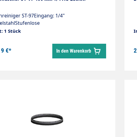
reiniger ST-97Eingang: 1/4"
lstahlStufenlose
kregulierungNiederdruckphase für Chemie
t: 1 Stück
I
gungInkl. vier Düsen 015 80° Breite 400
. 250 bar / 21 l/min / 80°C
19 €*
2
In den Warenkorb