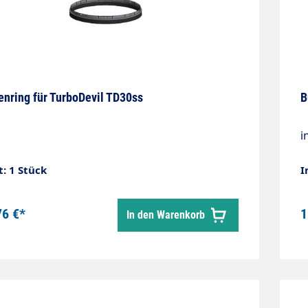
enring für TurboDevil TD30ss
B
i
t: 1 Stück
I
76 €*
1
In den Warenkorb