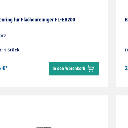
enring für Flächenreiniger FL-EB200
B
arz
t: 1 Stück
I
6 €*
2
In den Warenkorb