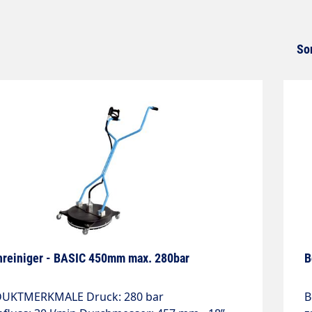
So
reiniger - BASIC 450mm max. 280bar
B
MERKMALE Druck: 280 bar
B