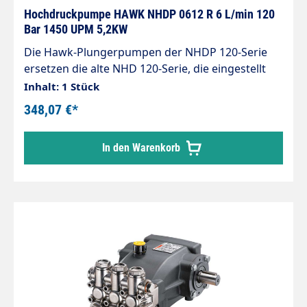
Hochdruckpumpe HAWK NHDP 0612 R 6 L/min 120
Bar 1450 UPM 5,2KW
Die Hawk-Plungerpumpen der NHDP 120-Serie
ersetzen die alte NHD 120-Serie, die eingestellt
wurde, und bieten eine Leistung, die sie für den
Inhalt: 1 Stück
Einsatz mit einphasigen Elektromotoren geeignet
348,07 €*
macht. Sie wurden entworfen, um auf
professionellen Hochdruckreinigern installiert zu
In den Warenkorb
werden. Sie können mit Förderleistungen von bis
zu 14,4 l/min und Drucken von bis zu 120
bar laufen. OEM Nr.: 1.099-359.0 Arbeitsdruck: 120
bar Volumenstrom: 6 Liter/Minute Welle 24mm
rechts 1450 U/Min