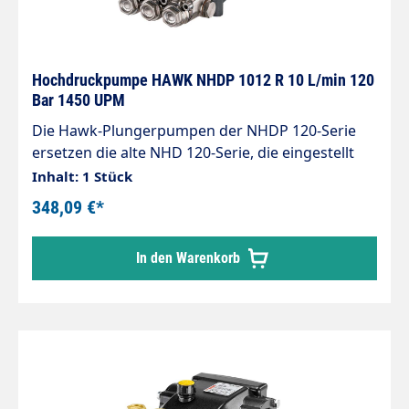
Hochdruckpumpe HAWK NHDP 1012 R 10 L/min 120
Bar 1450 UPM
Die Hawk-Plungerpumpen der NHDP 120-Serie
ersetzen die alte NHD 120-Serie, die eingestellt
wurde, und bieten eine Leistung, die sie für den
Inhalt: 1 Stück
Einsatz mit einphasigen Elektromotoren geeignet
348,09 €*
macht. Sie wurden entworfen, um auf
professionellen Hochdruckreinigern installiert zu
In den Warenkorb
werden. Sie können mit Förderleistungen von bis
zu 14,4 l/min und Drucken von bis zu 120
bar laufen. Arbeitsdruck: 120 bar Volumenstrom:
10 Liter/Minute Welle 24mm rechts 1450 U/Min