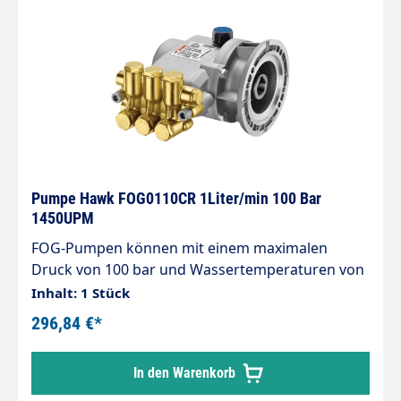
Pumpe Hawk FOG0110CR 1Liter/min 100 Bar
1450UPM
FOG-Pumpen können mit einem maximalen
Druck von 100 bar und Wassertemperaturen von
bis zu 65 °C (150 F) betrieben werden. Diese
Inhalt: 1 Stück
Version ist eine besonders gute Wahl für den
296,84 €*
Einbau in kleine Vernebelungssysteme mit
begrenzten Durchflussmengen. Sie ist auch ideal
In den Warenkorb
für Motorrad oder Fahrrad Waschanlagen. Druck
max. 100 Bar Volumen 1 Liter/Minute bei 1450