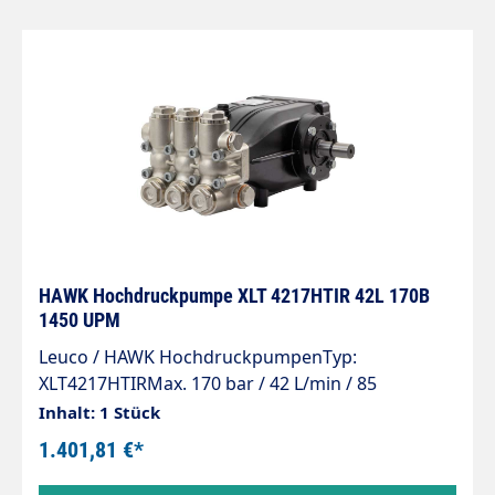
HAWK Hochdruckpumpe XLT 4217HTIR 42L 170B
1450 UPM
Leuco / HAWK HochdruckpumpenTyp:
XLT4217HTIRMax. 170 bar / 42 L/min / 85
°CDrehzahl: 1450 UPMLeistung: 13,6 KW
Inhalt: 1 Stück
1.401,81 €*