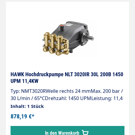
HAWK Hochdruckpumpe NLT 3020IR 30L 200B 1450
UPM 11,4KW
Typ: NMT3020RWelle rechts 24 mmMax. 200 bar /
30 L/min / 65°CDrehzahl: 1450 UPMLeistung: 11,4
KW
Inhalt: 1 Stück
878,19 €*
In den Warenkorb