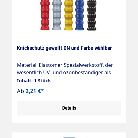
Knickschutz gewellt DN und Farbe wählbar
Material: Elastomer Spezialwerkstoff, der
wesentlich UV- und ozonbeständiger als
herkömmlicher Gummi ist. Mit einer Lippe,
Inhalt: 1 Stück
die hinter der Fassung einrastet und
Ab
2,21 €*
dadurch ein Lösen verhindert.
Details