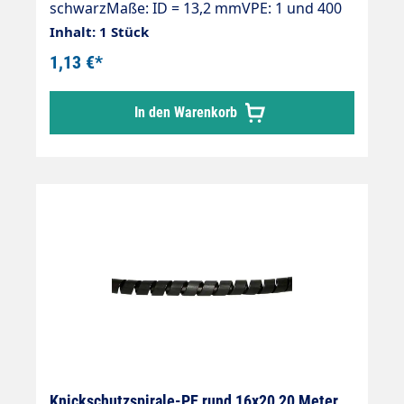
schwarzMaße: ID = 13,2 mmVPE: 1 und 400
Stück
Inhalt: 1 Stück
1,13 €*
In den Warenkorb
Knickschutzspirale-PE rund 16x20 20 Meter