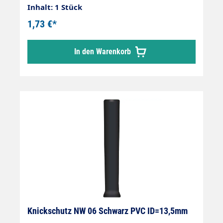
der wesentlich UV- und ozonbeständiger als
Inhalt: 1 Stück
herkömmlicher Gummi ist. Durch die
1,73 €*
konische Passform, liegt der Knickschutz
enger am Schlauch an und verhindert
In den Warenkorb
wirkungsvoll das Eindringen von Schmutz
zwischen Knickschutz und Schlauch.
Knickschutz NW 06 Schwarz PVC ID=13,5mm