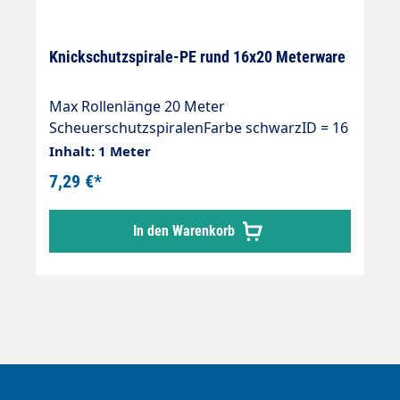
Knickschutzspirale-PE rund 16x20 Meterware
Max Rollenlänge 20 Meter
ScheuerschutzspiralenFarbe schwarzID = 16
mmAD = 20 mm
Inhalt: 1 Meter
7,29 €*
In den Warenkorb