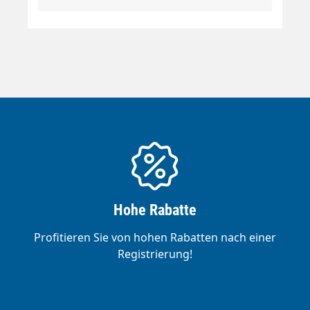
bei DN 6. Deutlich weniger als die Hälfte
eines herkömmlichen SB-Schlauches.»
Chemikalienbeständige, glatte Innenseele
aus PES.» Transparente Außendecke aus
thermoplastischem Elastomer, je nach
Farbe: CCBL, CCRT, CCGR, CCGE, CCGN.» Öl-,
UV-, ozon- und witterungsbeständig.»
Kälteflexibel: Temperaturbereich von -40 °C 
+60 °C, -40 °F  +140 °F.» Hochzugfeste
Polyesterarmierung,» Außendurchmesser
15 mm bei DN 8.» Berstdruck > 800 bar, 4-
fache Sicherheit gegen Bersten.
Hohe Rabatte
Profitieren Sie von hohen Rabatten nach einer
Registrierung!