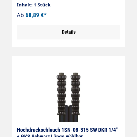
der Fahrzeugreinigung oder Gebäudereinig
Inhalt: 1 Stück
ung. Innendurchmesser: 8mm
Ab
68,89 €*
Überwurfmutter: 1/4" Drahteinlage: einlagig
max. 210 bar Knickschutz: 2x Welchen
Details
Schlauch?
Hochdruckschlauch 1SN-08-315 SW DKR 1/4"
+ GKS Schwarz Länge wählbar