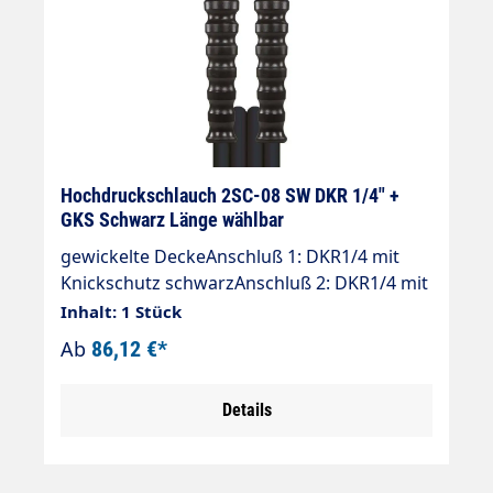
Hochdruckschlauch 2SC-08 SW DKR 1/4" +
GKS Schwarz Länge wählbar
gewickelte DeckeAnschluß 1: DKR1/4 mit
Knickschutz schwarzAnschluß 2: DKR1/4 mit
Knickschutz schwarzNennweite: 8Typ: 2SC (2
Inhalt: 1 Stück
Stahldrahteinlagen) gewickelte
Ab
86,12 €*
OberflächeFarbe: schwarzMax. 400 bar / 150
°C4-fache Sicherheit
Details