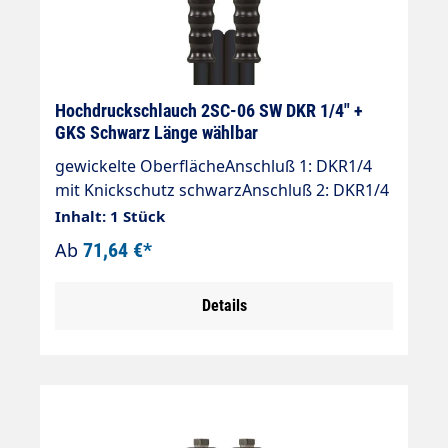
Hochdruckschlauch 2SC-06 SW DKR 1/4" +
GKS Schwarz Länge wählbar
gewickelte OberflächeAnschluß 1: DKR1/4
mit Knickschutz schwarzAnschluß 2: DKR1/4
mit Knickschutz schwarzNennweite: 6Typ:
Inhalt: 1 Stück
2SC (2 Stahldrahteinlagen) gewickelte
Ab
71,64 €*
OberflächeFarbe: schwarzMax. 400 bar / 150
°C4-fache Sicherheit
Details