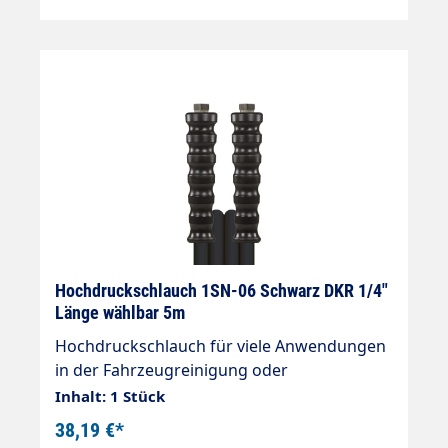
Hochdruckschlauch 1SN-06 Schwarz DKR 1/4"
Länge wählbar 5m
Hochdruckschlauch für viele Anwendungen
in der Fahrzeugreinigung oder
Gebäudereinigung. Innendurchmesser:
Inhalt: 1 Stück
6mm Überwurfmutter: 1/4" Drahteinlage:
38,19 €*
einlagig max. 210 bar Knickschutz: 2x