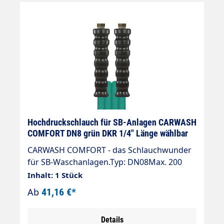
Hochdruckschlauch für SB-Anlagen CARWASH
COMFORT DN8 grün DKR 1/4" Länge wählbar
CARWASH COMFORT - das Schlauchwunder
für SB-Waschanlagen.Typ: DN08Max. 200
bar / 60 °CFarbe: grünAnschluß: DKR 1/4"
Inhalt: 1 Stück
(Dichtkegel)Anschluß: DKR 1/4"
Ab
41,16 €*
(Dichtkegel)» Hoher Bedienkomfort in
Kombination mit Spritzeinrichtungen, z. B.
Details
Bürstenlanze.» Geringes Gewicht, 92 g/m