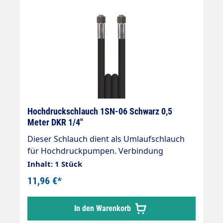
Hochdruckschlauch 1SN-06 Schwarz 0,5
Meter DKR 1/4"
Dieser Schlauch dient als Umlaufschlauch
für Hochdruckpumpen. Verbindung
zwischen Umlaufventil und
Inhalt: 1 Stück
ZUmlaufventilauf. Länge: 0,5 Meter
11,96 €*
Innendurchmesser: 6mm Überwurfmutter:
1/4" Drahteinlage: einlagig max. 210 bar
In den Warenkorb
Knickschutz: ohne