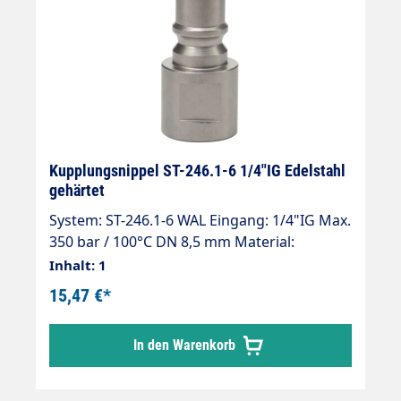
Kupplungsnippel ST-246.1-6 1/4"IG Edelstahl
gehärtet
System: ST-246.1-6 WAL Eingang: 1/4"IG Max.
350 bar / 100°C DN 8,5 mm Material:
Nichtrostender Chrom-Stahl (Edelstahl)
Inhalt: 1
gehärtet Kompatibel zu bestehenden
15,47 €*
Kupplungssystemen ST-246-6
In den Warenkorb