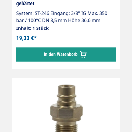
gehärtet
System: ST-246 Eingang: 3/8" IG Max. 350
bar / 100°C DN 8,5 mm Höhe 36,6 mm
Material: Edelstahl gehärtet Kompatibel zu
Inhalt: 1 Stück
bestehenden Kupplungssystemen SPHN6
19,33 €*
In den Warenkorb