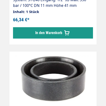
bar / 100°C DN 11 mm Höhe 41 mm
Material: Edelstahl Kompatibel zu
Inhalt: 1 Stück
bestehenden Kupplungssystemen SPHC8
66,34 €*
In den Warenkorb