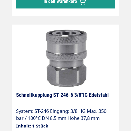
In den Warenkorb
Schnellkupplung ST-246-6 3/8"IG Edelstahl
System: ST-246 Eingang: 3/8" IG Max. 350
bar / 100°C DN 8,5 mm Höhe 37,8 mm
Material: Edelstahl Kompatibel zu
Inhalt: 1 Stück