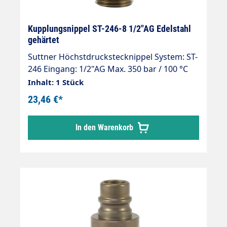
Kupplungsnippel ST-246-8 1/2"AG Edelstahl
gehärtet
Suttner Höchstdruckstecknippel System: ST-
246 Eingang: 1/2"AG Max. 350 bar / 100 °C
DN 11 mm Material: Edelstahl gehärtet
Inhalt: 1 Stück
Kompatibel zu bestehenden
23,46 €*
Kupplungssystemen SPHN8
In den Warenkorb