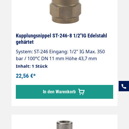
Kupplungsnippel ST-246-8 1/2"IG Edelstahl
gehärtet
System: ST-246 Eingang: 1/2" IG Max. 350
bar / 100°C DN 11 mm Höhe 43,7 mm
Material: Edelstahl gehärtet Kompatibel zu
Inhalt: 1 Stück
bestehenden Kupplungssystemen SPHN8
22,56 €*
In den Warenkorb