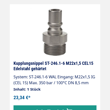
Kupplungsnippel ST-246.1-6 M22x1,5 CEL15
Edelstahl gehärtet
System: ST-246.1-6 WAL Eingang: M22x1,5 IG
(CEL 15) Max. 350 bar / 100°C DN 8,5 mm
Material: Nichtrostender Chrom-Stahl
Inhalt: 1 Stück
(Edelstahl) gehärtet Kompatibel zu
23,34 €*
bestehenden Kupplungssystemen ST-246-6