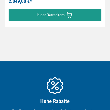
2.049,00 €*
Als Stromquelle kann ein Generator dienen
(geringer Stromverbrauch - ca. 110W), was den
In den Warenkorb
Einsatz im offenem Gelände ermöglicht.
PRODUKTMERKMALE Ausgang: 3/8"AG Druck: 350
bar Durchfluss: 25 l/min Eingang: 3/8" AG
Temperatur: 90 °C Sicherheiten: - Wasser-
Durchfluss-Sensor - Thermostat -
Überhitzungssensor - Sicherheitsventil
Hohe Rabatte