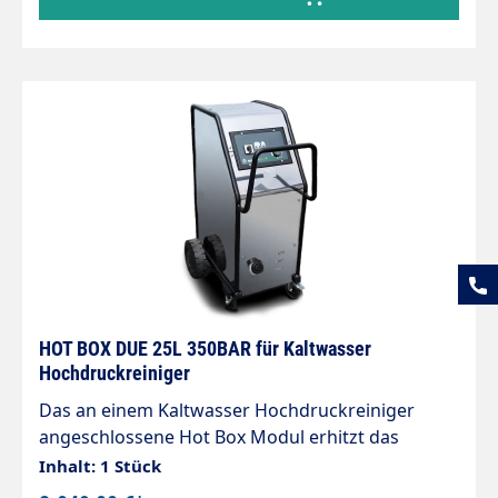
PRODUKTMERKMALE Ausgang: 3/8"AG Druck: 350
bar Durchfluss: 21 l/min Eingang: 3/8" AG
Temperatur: 90 °C Sicherheiten: - Wasser-
Durchfluss-Sensor - Thermostat -
Überhitzungssensor - Sicherheitsventil
HOT BOX DUE 25L 350BAR für Kaltwasser
Hochdruckreiniger
Das an einem Kaltwasser Hochdruckreiniger
angeschlossene Hot Box Modul erhitzt das
durchfließende Wasser, bis zu am Thermostat
Inhalt: 1 Stück
eingestellter Temperatur. Gehäuse aus Edelstahl.