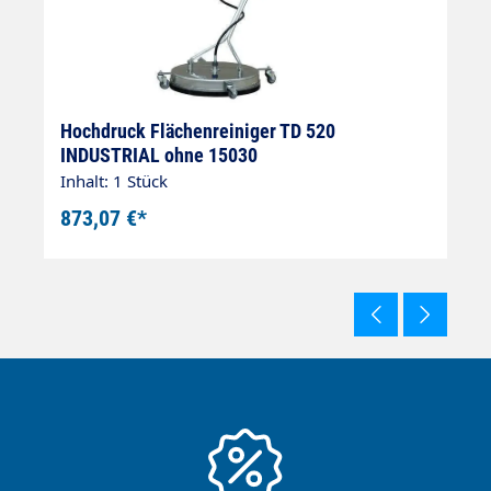
Hochdruck Flächenreiniger TD 520
H
INDUSTRIAL ohne 15030
2
Inhalt: 1 Stück
In
873,07 €*
1