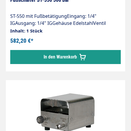
ST-550 mit FußbetätigungEingang: 1/4"
IGAusgang: 1/4" IGGehäuse EdelstahlVentil
EdelstahlGummifüßeMax. 500 bar / 80 l/min /
Inhalt: 1 Stück
150°C
582,20 €*
In den Warenkorb