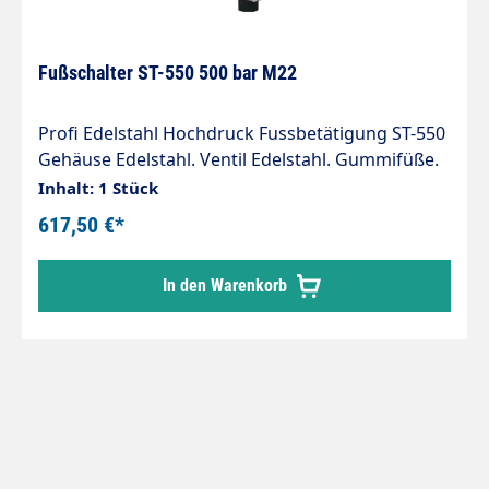
Fußschalter ST-550 500 bar M22
Profi Edelstahl Hochdruck Fussbetätigung ST-550
Gehäuse Edelstahl. Ventil Edelstahl. Gummifüße.
Max. 500 bar / 80 l/min / 150 °C Eingang M22 AG
Inhalt: 1 Stück
Ausgang M22 Überwurfmutter IG
617,50 €*
In den Warenkorb