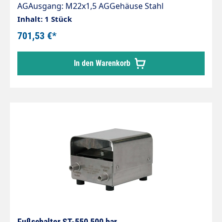
AGAusgang: M22x1,5 AGGehäuse Stahl
pulverbeschichtetInklusive HD-Pistole ST-
Inhalt: 1 Stück
2750GummifüßeMax. 500 bar / 30 l/min / 150 °C
701,53 €*
In den Warenkorb
Fußschalter ST-550 500 bar