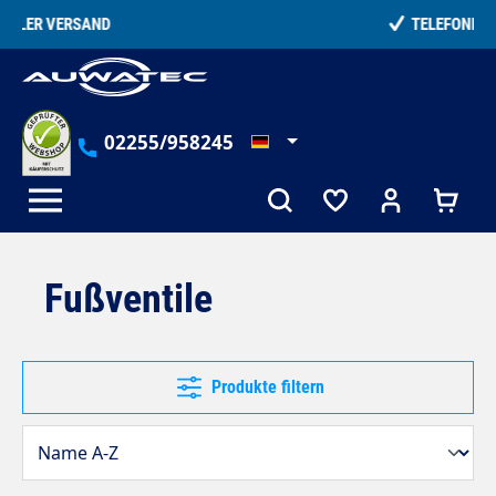
alt springen
TELEFONISCHE BERATUNG
02255/958245
Fußventile
Produkte filtern