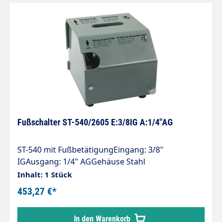
Fußschalter ST-540/2605 E:3/8IG A:1/4"AG
ST-540 mit FußbetätigungEingang: 3/8"
IGAusgang: 1/4" AGGehäuse Stahl
pulverbeschichtetinklusive HD-Pistole ST-2605mit
Inhalt: 1 Stück
GummifüßenMax. 350 bar / 45 l/min / 150°C
453,27 €*
In den Warenkorb