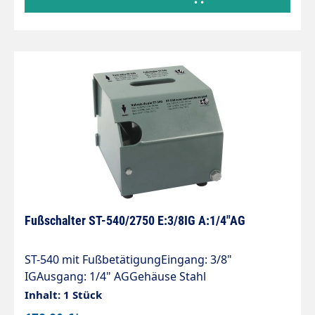
Fußschalter ST-540/2750 E:3/8IG A:1/4"AG
ST-540 mit FußbetätigungEingang: 3/8"
IGAusgang: 1/4" AGGehäuse Stahl
pulverbeschichtetinklusive HD-Pistole ST-2750mit
Inhalt: 1 Stück
GummifüßenMax. 500 bar / 30 l/min / 150°C