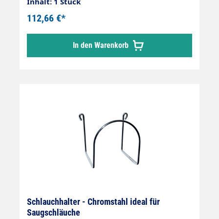
Polyethylene-EVATemperaturbereich -25 °C -
Inhalt: 1 Stück
+60 °C
112,66 €*
In den Warenkorb
Schlauchhalter - Chromstahl ideal für
Saugschläuche