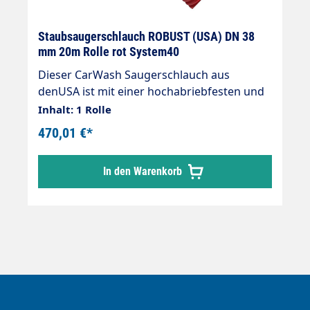
Staubsaugerschlauch ROBUST (USA) DN 38
mm 20m Rolle rot System40
Dieser CarWash Saugerschlauch aus
denUSA ist mit einer hochabriebfesten und
schmutzunempfindlichen Kunststoffspirale
Inhalt: 1 Rolle
(Non Marking) versehen. Merkmale:
470,01 €*
Amerikanischer Saugschlauch mit
verstärkter (doppelter) Wandung Innen
In den Warenkorb
glatt für geringe Druckverluste
Ausgezeichnete Rückstelleigenschaften bei
starker radialer Verformung Flexibel bei
Kälte 20 m Rolle Bitte beachten: Bei diesem
Schlauch handelt es sich um einen
amerikanischen Saugschlauch, der im
Außendurchmesser größer ist als
europäische Schläuche. Es passen
ausschließlich amerikanische