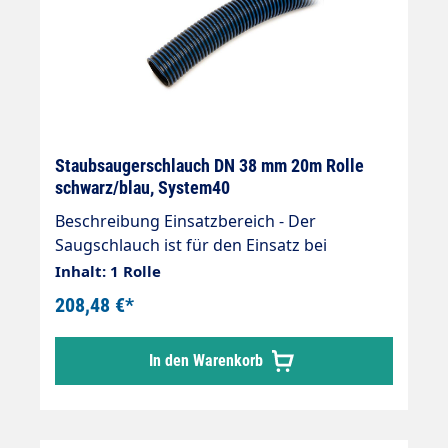
Staubsaugerschlauch DN 38 mm 20m Rolle
schwarz/blau, System40
Beschreibung Einsatzbereich - Der
Saugschlauch ist für den Einsatz bei
Nasssaugern, Trockensaugern,
Inhalt: 1 Rolle
Gewerbesaugern und stationären
208,48 €*
Saugeinrichtungen an Tankstellen,
Industrie, Gewerbe und
In den Warenkorb
Zentralstaubsauganlagen geeignet.
Anwendung - Der Saugschlauch ist flexibel,
formstabil, abknicksicher und innen glatt. -
Der Schlauch hat einen geringen