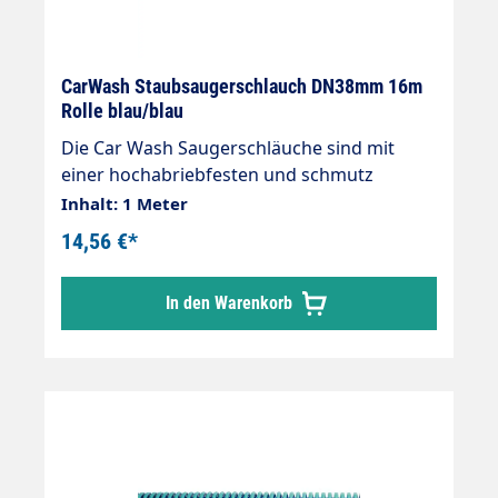
CarWash Staubsaugerschlauch DN38mm 16m
Rolle blau/blau
Die Car Wash Saugerschläuche sind mit
einer hochabriebfesten und schmutz
unempfindlichen Kunststoff spirale (Non
Inhalt: 1 Meter
Marking) versehen. Ideal für SB-Sauger. »
14,56 €*
Extrem leichter und hochflexibler Aufbau »
Innen glatt für geringe Druckverluste »
In den Warenkorb
Ausgezeichnete Rückstelleigenschaften bei
starker radialer Verformung » UV- und
witterungsbeständig. Flexibel bei Kälte
Schlauchlänge 16m DN = 38mm AD = 50mm