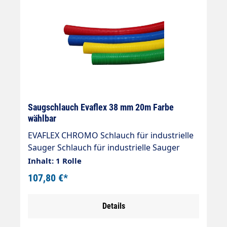
Saugschlauch Evaflex 38 mm 20m Farbe
wählbar
EVAFLEX CHROMO Schlauch für industrielle
Sauger Schlauch für industrielle Sauger
EVAFLEX – Innen-Durchmesser: 38 mm.
Inhalt: 1 Rolle
Dieses Produkt wurde für optimale
107,80 €*
Haltbarkeit und Leistung entwickelt und
gewährleistet eine lange Lebensdauer ohne
Details
eingebaute Spannungen, was es zu einer
zuverlässigen Wahl für anspruchsvolle