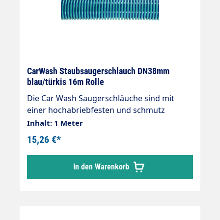
CarWash Staubsaugerschlauch DN38mm
blau/türkis 16m Rolle
Die Car Wash Saugerschläuche sind mit
einer hochabriebfesten und schmutz
unempfindlichen Kunststoff Spirale (Non
Inhalt: 1 Meter
Marking) versehen. Ideal für SB-Sauger.»
15,26 €*
Extrem leichter und hochflexibler Aufbau»
Innen glatt für geringe Druckverluste»
In den Warenkorb
Ausgezeichnete Rückstelleigenschaften bei
starker radialer Verformung» UV- und
witterungsbeständig.Flexibel bei Kälte
Schlauchlänge 16m DN = 38mm AD = 50mm