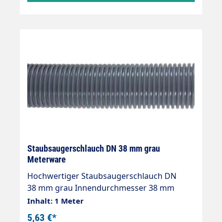
Staubsaugerschlauch DN 38 mm grau
Meterware
Hochwertiger Staubsaugerschlauch DN
38 mm grau Innendurchmesser 38 mm
Aussendurchmesser 47 mm max.
Inhalt: 1 Meter
Rollenlänge 20m
5,63 €*