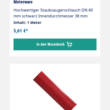
Meterware
Hochwertiger Staubsaugerschlauch DN 40
mm schwarz Innendurchmesser 38 mm
Aussendurchmesser 47 mm max.
Inhalt: 1 Meter
Rollenlänge 20m
5,61 €*
In den Warenkorb