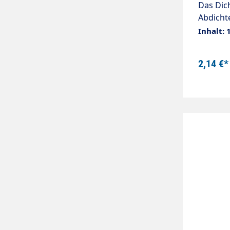
Das Dic
Abdicht
kräftig 
Inhalt: 
Rolle =
2,14 €*