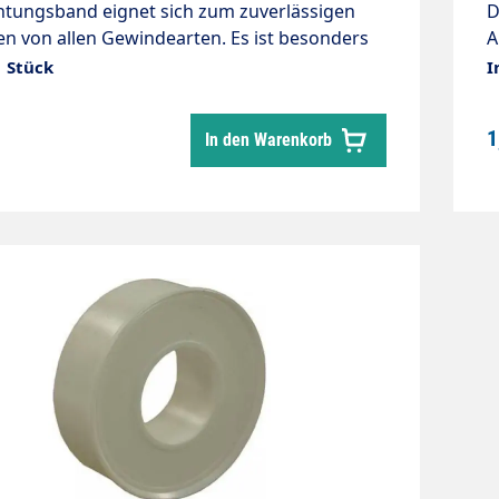
htungsband eignet sich zum zuverlässigen
D
en von allen Gewindearten. Es ist besonders
A
und elastisch sowie von höchster Qualität. 1
k
1 Stück
I
 12m Nur für Niederdruck!
R
1
In den Warenkorb