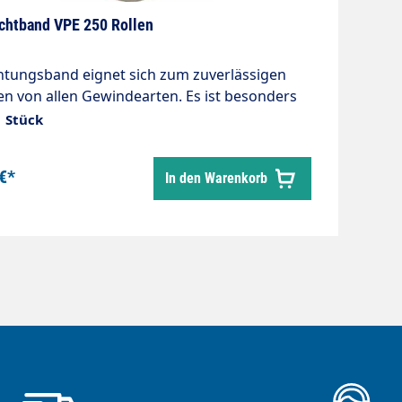
ichtband VPE 250 Rollen
htungsband eignet sich zum zuverlässigen
en von allen Gewindearten. Es ist besonders
und elastisch sowie von höchster Qualität. 1
1 Stück
 12m Nur für Niederdruck!
€*
In den Warenkorb