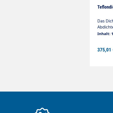
Teflond
Das Dic
Abdicht
kräftig 
Inhalt: 
Rolle =
375,01 