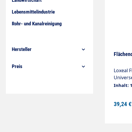
Landwirtschaft
Lebensmittelindustrie
Rohr- und Kanalreinigung
Hersteller
Flächen
Preis
Loxeal F
Universe
größere
Inhalt: 
von 0,5
unter L
39,24 €
Technisc
bis max.
+25 °C 
Minuten 