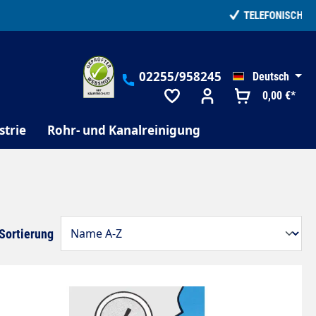
02255/958245
Deutsch
0,00 €*
strie
Rohr- und Kanalreinigung
Sortierung