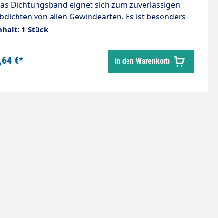
as Dichtungsband eignet sich zum zuverlässigen
bdichten von allen Gewindearten. Es ist besonders
räftig und elastisch sowie von höchster Qualität. 1
nhalt: 1 Stück
olle = 12m Nur für Niederdruck!
,64 €*
In den Warenkorb