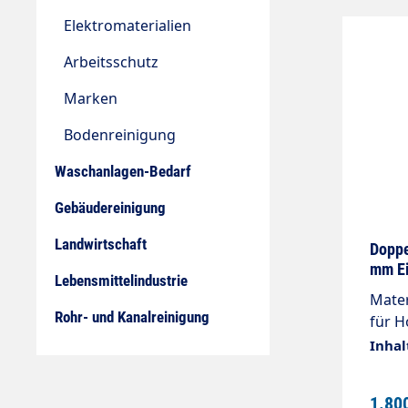
integ
Quali
Elektromaterialien
Hochd
Arbeitsschutz
sowie
gelag
Marken
2 un
entwi
Bodenreinigung
Waschanlagen-Bedarf
Gebäudereinigung
Landwirtschaft
Doppe
mm Ei
Lebensmittelindustrie
Mater
Rohr- und Kanalreinigung
für H
Niede
Inhal
275 b
mit 3
1.80