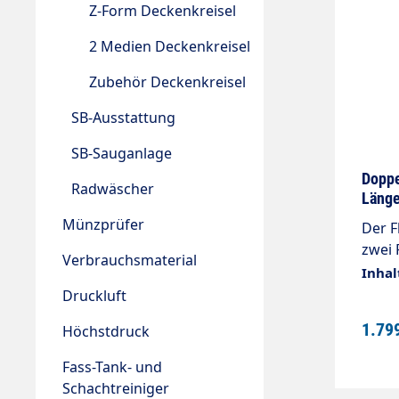
Z-Form Deckenkreisel
2 Medien Deckenkreisel
Zubehör Deckenkreisel
SB-Ausstattung
SB-Sauganlage
Doppeldecken
Radwäscher
Länge
Münzprüfer
Der 
zwei 
Verbrauchsmaterial
versc
Inhal
Länge
Druckluft
1600
1.79
Höchstdruck
2500
3/8"A
Fass-Tank- und
°CMon
Schachtreiniger