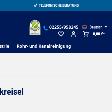
02255/958245
Deutsch
0,00 €*
strie
Rohr- und Kanalreinigung
reisel