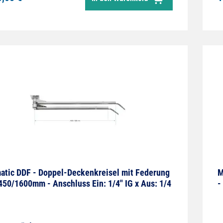
tätsdrehgelenken,professionellem
p
ruckschlauch mit Zugentlastungsfeder
u
 integriertem Knickschutz.Achse 2-fach
e
ert sowie permanent geschmiert.Speziell für
E
terschiedliche Medien und Anwendungen
E
ckelt.
A
tic DDF - Doppel-Deckenkreisel mit Federung
M
450/1600mm - Anschluss Ein: 1/4" IG x Aus: 1/4
-