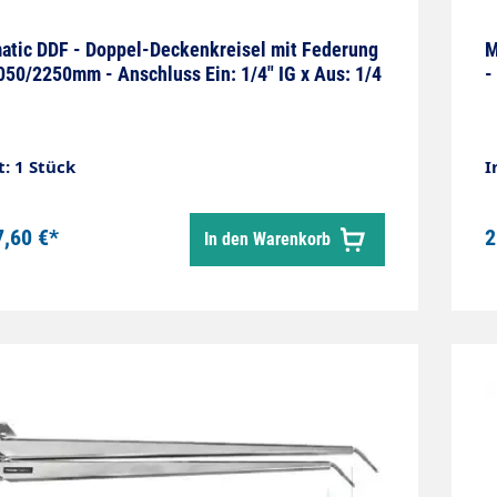
tic DDF - Doppel-Deckenkreisel mit Federung
M
050/2250mm - Anschluss Ein: 1/4" IG x Aus: 1/4
-
t: 1 Stück
I
7,60 €*
2
In den Warenkorb