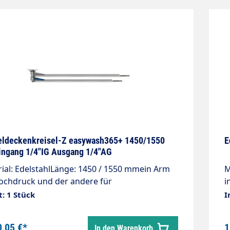
rierten
g
tätsdrehgelenken,professionellem
2
ruckschlauch mit Zugentlastungsfeder
e
 integriertem Knickschutz.Achse 2-fach
ert sowie permanent geschmiert.Speziell für
terschiedliche Medien und Anwendungen
ckelt.
ldeckenkreisel-Z easywash365+ 1450/1550
E
ngang 1/4"IG Ausgang 1/4"AG
ial: EdelstahlLänge: 1450 / 1550 mmein Arm
M
ochdruck und der andere für
i
rdruckEingang: 1/4"IGAusgang: 1/4"AGMax.
p
t: 1 Stück
I
ar / 90 °CMontagefertig für die Installation
Z
 integrierten
K
0,05 €*
1
In den Warenkorb