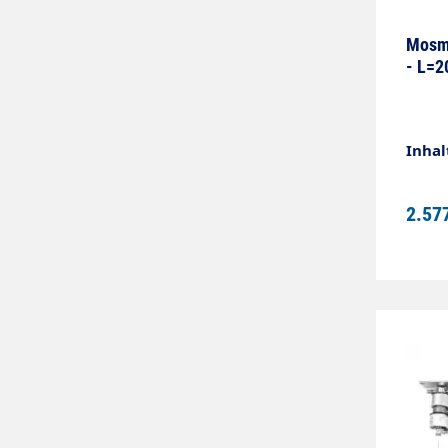
Mosma
- L=2
Inhal
2.57