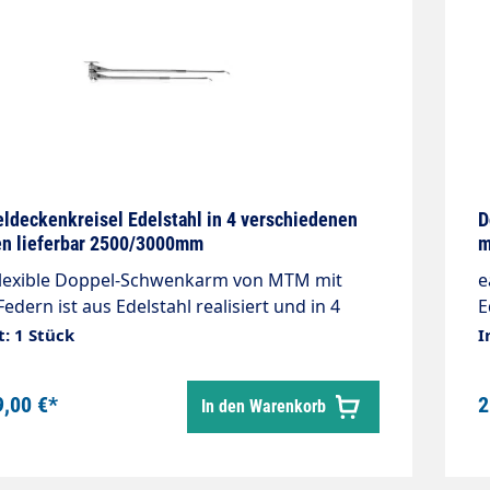
kreisel Edelstahl in 4 verschiedenen
D
n lieferbar 2500/3000mm
Flexible Doppel-Schwenkarm von MTM mit
e
Federn ist aus Edelstahl realisiert und in 4
E
hiedenen Versionen mit unterschiedlichen
1
t: 1 Stück
I
n verfügbar.Material: EdelstahlLänge:
b
/1750 mm, 1750/2000mm, 2000/2500mm oder
i
9,00 €*
2
In den Warenkorb
/3000mmEingang: 1/4"IGAusgang:
Q
GGewicht: 13,5 kgMax. 210 bar / 90
H
tagefertig für die Installation mit 2
s