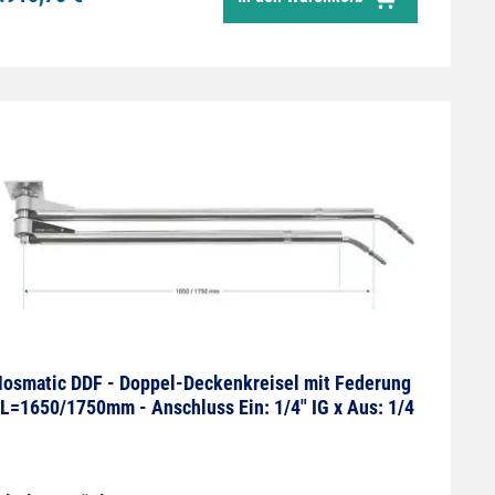
ermanent geschmiert. Speziell für 2
nterschiedliche Medien und Anwendungen
ntwickelt. Max. 275 bar / 90 °C Komplett aus
delstahl. Abmessungen: Hochdruckarm 1600mm,
:1/4IG A:1/4AG Niederdruckarm 1750 mm E:1/4IG
:1/4AG
osmatic DDF - Doppel-Deckenkreisel mit Federung
 L=1650/1750mm - Anschluss Ein: 1/4" IG x Aus: 1/4