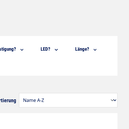
stigung?
LED?
Länge?
rtierung