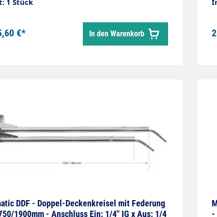
t: 1 Stück
I
5,60 €*
2
In den Warenkorb
tic DDF - Doppel-Deckenkreisel mit Federung
M
750/1900mm - Anschluss Ein: 1/4" IG x Aus: 1/4
-