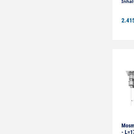
Inhal
2.41
Mosma
- L=1