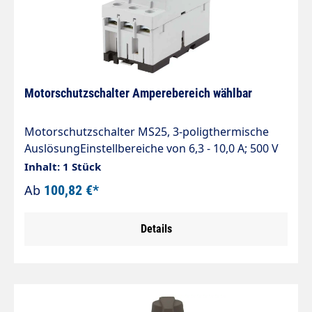
Motorschutzschalter Amperebereich wählbar
Motorschutzschalter MS25, 3-poligthermische
AuslösungEinstellbereiche von 6,3 - 10,0 A; 500 V
ACÜbereinstimmung mit NormenIEC 60947IEC
Inhalt: 1 Stück
60204VDE 0660VDE 01113
Ab
100,82 €*
Details