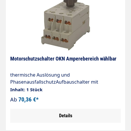
Motorschutzschalter OKN Amperebereich wählbar
thermische Auslösung und
PhasenausfallschutzAufbauschalter mit
Drehknopf3- polig10,00 - 16,00
Inhalt: 1 Stück
ANennisolationsspannung Ui nach IEC 947-4-7 /
Ab
70,36 €*
VDE 0110: 500 V ACZulässige
Umgebungstemperatur:Lagertemperatur: -25...+
Details
70°Coffen: -25...+ 60°Cgekapselt: -25...+
40°CTemperaturkompensation: jaKlimafestigkeit: