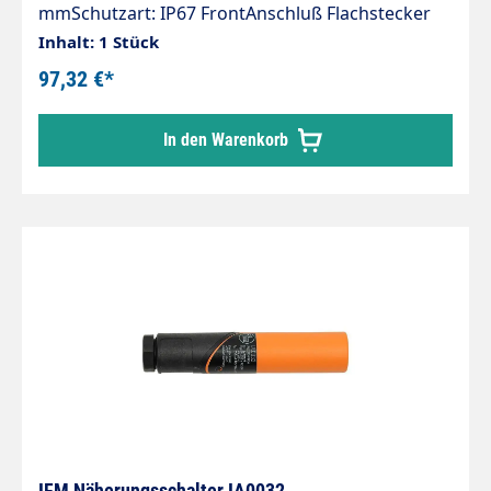
mmSchutzart: IP67 FrontAnschluß Flachstecker
6,3x0,8 mit SchraubenBeschreibung·
Inhalt: 1 Stück
Ausgezeichnete Qualität· Lange Lebensdauer·
97,32 €*
DIN-Abmessungen· Approbationen· Ohne
RückstellungAnwendungen· Generatoren·
In den Warenkorb
Kompressoren· Pumpen· Schaltschränke·
Klimaanlagen
IFM Näherungsschalter IA0032