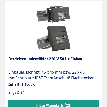
Betriebsstundenzähler 220 V 50 Hz Einbau
Einbauausschnitt: 45 x 45 mm bzw. 22 x 45
mmSchutzart: IP67 FrontAnschluß Flachstecker
6,3x0,8 mit SchraubenBeschreibung:
Inhalt: 1 Stück
Ausgezeichnete Qualität, Lange Lebensdauer,
71,82 €*
DIN-Abmessungen, Approbationen, Ohne
RückstellungAnwendungen: Generatoren,
In den Warenkorb
Kompressoren, Pumpen, Schaltschränke,