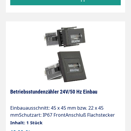
Klimaanlagen
Betriebsstundenzähler 24V/50 Hz Einbau
Einbauausschnitt: 45 x 45 mm bzw. 22 x 45
mmSchutzart: IP67 FrontAnschluß Flachstecker
6,3 x 0,8 mit SchraubenBeschreibung:
Inhalt: 1 Stück
Ausgezeichnete Qualität, Lange Lebensdauer,