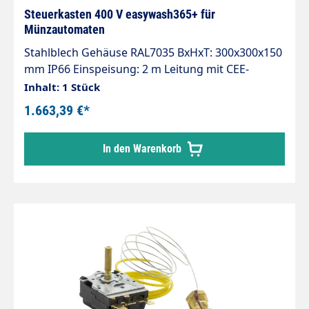
Steuerkasten 400 V easywash365+ für
Münzautomaten
Stahlblech Gehäuse RAL7035 BxHxT: 300x300x150
mm IP66 Einspeisung: 2 m Leitung mit CEE-
Stecker 16 A, 400VAC, 50Hz, 3Ph/N/PE.
Inhalt: 1 Stück
Steuerspannungsaufbereitung 24VAC, 20VA mit 2
1.663,39 €*
Sicherungsautomaten. Motorabgang mit
Leistungsschütz 7,54kW. Zeitrelais zur
In den Warenkorb
Impulsverlängerung.Knebelschalter zum
Umschalten auf Dauerbetrieb.