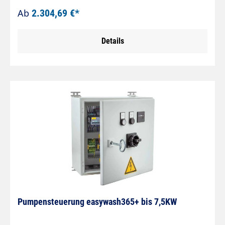
16 A, 400VAC, 50Hz,
Ab
2.304,69 €*
3Ph/N/PE.Steuerspannungsaufbereitung 24VAC,
20VA mit 2 Sicherungsautomaten.Motorabgang
Details
mit Leistungsschütz 7,54kW.Zeitrelais zur
Impulsverlängerung. Einstellbar von 0,05
Sekunden bis 10 Stunden.Wahlschalter für
Dauerbetrieb.Die Steuerleitung ist nicht im
Lieferumfang enthalten und muß extra bestellt
werden.Münzautomat:Gehäuse Edelstahl
pulverbeschichtet.Incl. Schloß.
Pumpensteuerung easywash365+ bis 7,5KW