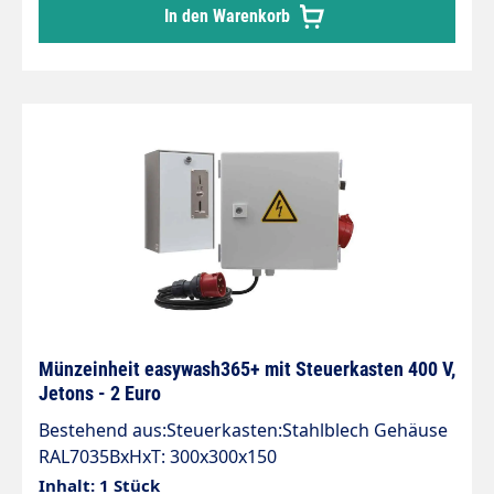
In den Warenkorb
Münzeinheit easywash365+ mit Steuerkasten 400 V,
Jetons - 2 Euro
Bestehend aus:Steuerkasten:Stahlblech Gehäuse
RAL7035BxHxT: 300x300x150
mmIP66Einspeisung: 2 m Leitung mit CEE-Stecker
Inhalt: 1 Stück