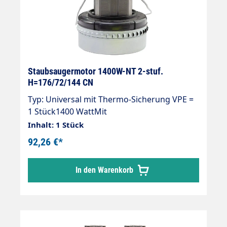
Staubsaugermotor 1400W-NT 2-stuf.
H=176/72/144 CN
Typ: Universal mit Thermo-Sicherung VPE =
1 Stück1400 WattMit
ThermosicherungGesamthöhe: 176
Inhalt: 1 Stück
mmTurbinenhöhe: 72 mmDurchmesser: 144
92,26 €*
mm2-stufig230 V / 50 Hz.Typ: UniversalKabel
beigelegtDoppelt kugelgelagertDoppelte
In den Warenkorb
IsolierungIsolierungsklasse "B"