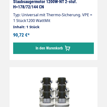
Staubsaugermotor 1200W-NT 2-stuf.
H=178/72/144 CN
Typ: Universal mit Thermo-Sicherung. VPE =
1 Stück1200 WattMit
ThermosicherungGesamthöhe: 178
Inhalt: 1 Stück
mmTurbinenhöhe: 72 mmDurchmesser: 144
90,72 €*
mm2-stufig230 V / 50 Hz.Typ: UniversalKabel
beigelegtDoppelt kugelgelagertDoppelte
In den Warenkorb
IsolierungIsolierungsklasse "B"