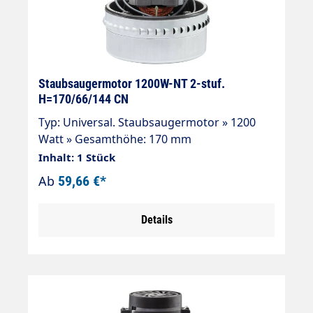
Staubsaugermotor 1200W-NT 2-stuf.
H=170/66/144 CN
Typ: Universal. Staubsaugermotor » 1200
Watt » Gesamthöhe: 170 mm
» Turbinenhöhe: 66 mm » Durchmesser: 144
Inhalt: 1 Stück
mm » 2-stufig » 230 V / 50 Hz. » Typ
Ab
59,66 €*
Universal » Kabel vorinstalliert » Doppelt
kugelgelagert » Doppelte Isolierung »
Details
Isolierungsklasse "B"