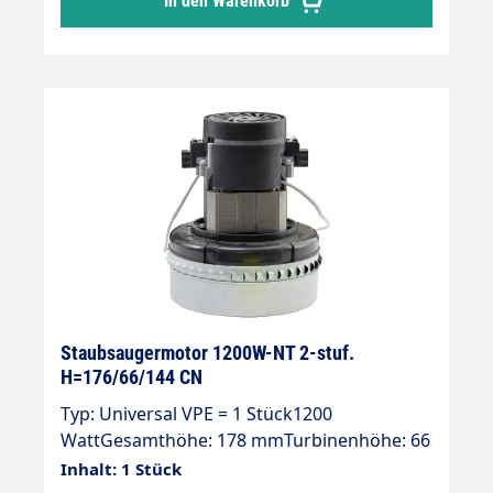
In den Warenkorb
Staubsaugermotor 1200W-NT 2-stuf.
H=176/66/144 CN
Typ: Universal VPE = 1 Stück1200
WattGesamthöhe: 178 mmTurbinenhöhe: 66
mmDurchmesser: 144 mm2-stufig230 V / 50
Inhalt: 1 Stück
Hz.Typ; UniversalKabel beigelegtDoppelt