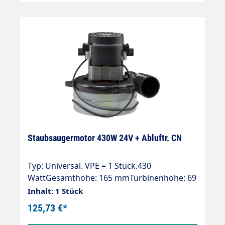
Staubsaugermotor 430W 24V + Abluftr. CN
Typ: Universal. VPE = 1 Stück.430
WattGesamthöhe: 165 mmTurbinenhöhe: 69
mmDurchmesser: 144 mm2-stufig24 VTyp;
Inhalt: 1 Stück
UniversalKabeltyp vorinstalliertDoppelt
125,73 €*
kugelgelagertDoppelte