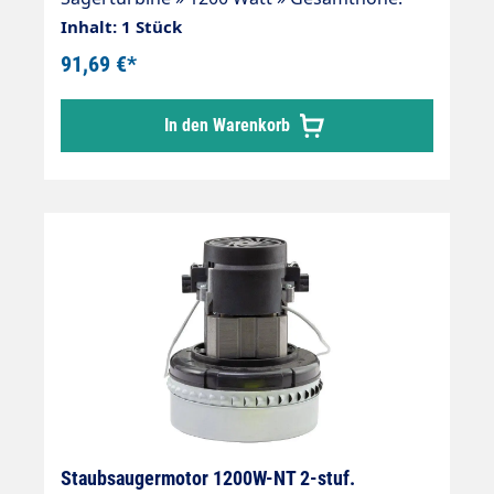
128 mm » Turbinenhöhe: 42 mm »
Inhalt: 1 Stück
Durchmesser: 134 mm » 1-stufig » 230 V / 50
91,69 €*
Hz. » Typ 402-6 » Kabel vorinstalliert »
Doppelt kugelgelagert » Doppelte Isolierung
In den Warenkorb
» Isolierungsklasse "B" » mit Thermo-
Sicherung
Staubsaugermotor 1200W-NT 2-stuf.