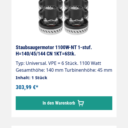
Staubsaugermotor 1100W-NT 1-stuf.
H=140/45/144 CN 1KT=6Stk.
Typ: Universal. VPE = 6 Stück. 1100 Watt
Gesamthöhe: 140 mm Turbinenhöhe: 45 mm
Durchmesser: 144 mm 1-stufig 230 V / 50
Inhalt: 1 Stück
Hz. Kabel vorinstalliert Doppelt
303,99 €*
kugelgelagert Doppelte Isolierung
Isolierungsklasse "B" Universal Turbinen
In den Warenkorb
Staubsaugermotoren im 6er Pack