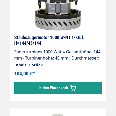
Staubsaugermotor 1000 W-NT 1-stuf.
H=144/45/144
Sagerturbine» 1000 Watt» Gesamthöhe: 144
mm» Turbinenhöhe: 45 mm» Durchmesser:
144 mm» 1-stufig» 230 V / 50 Hz.» Typ
Inhalt: 1 Stück
Universal» Kabel beigelegt» Doppelt
104,00 €*
kugelgelagert» Doppelte Isolierung»
Isolierungsklasse "B"
In den Warenkorb