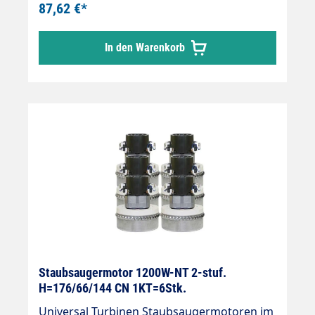
87,62 €*
kugelgelagertDoppelte
IsolierungIsolierungsklasse "B"
In den Warenkorb
Staubsaugermotor 1200W-NT 2-stuf.
H=176/66/144 CN 1KT=6Stk.
Universal Turbinen Staubsaugermotoren im