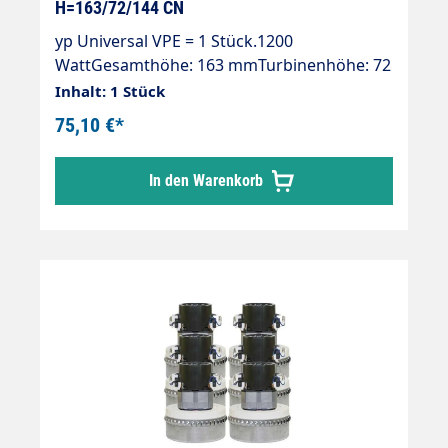
H=163/72/144 CN
yp Universal VPE = 1 Stück.1200
WattGesamthöhe: 163 mmTurbinenhöhe: 72
mmDurchmesser: 144 mm2-stufig230 V / 50
Inhalt: 1 Stück
Hz.Typ UniversalKabel beigelegtDoppelt
75,10 €*
kugelgelagertDoppelte
IsolierungIsolierungsklasse "B"
In den Warenkorb