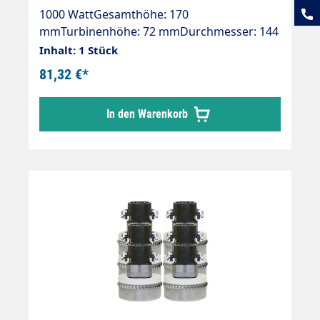
1000 WattGesamthöhe: 170
mmTurbinenhöhe: 72 mmDurchmesser: 144
mm2-stufig230 V / 50 Hz.Typ: UniversalKabel
Inhalt: 1 Stück
beigelegtDoppelt kugelgelagertDoppelte
81,32 €*
IsolierungIsolierungsklasse "B"
In den Warenkorb