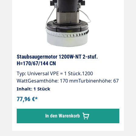
Staubsaugermotor 1200W-NT 2-stuf.
H=170/67/144 CN
Typ: Universal VPE = 1 Stück.1200
WattGesamthöhe: 170 mmTurbinenhöhe: 67
mmDurchmesser: 144 mm2-stufig230 V / 50
Inhalt: 1 Stück
Hz.Typ: UniversalKabel beigelegtDoppelt
77,96 €*
kugelgelagertDoppelte
IsolierungIsolierungsklasse "B"
In den Warenkorb