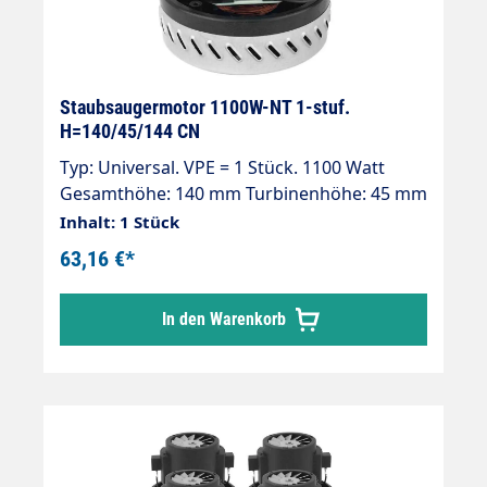
Staubsaugermotor 1100W-NT 1-stuf.
H=140/45/144 CN
Typ: Universal. VPE = 1 Stück. 1100 Watt
Gesamthöhe: 140 mm Turbinenhöhe: 45 mm
Durchmesser: 144 mm 1-stufig 230 V / 50
Inhalt: 1 Stück
Hz. Kabel vorinstalliert Doppelt
63,16 €*
kugelgelagert Doppelte Isolierung
Isolierungsklasse "B"
In den Warenkorb