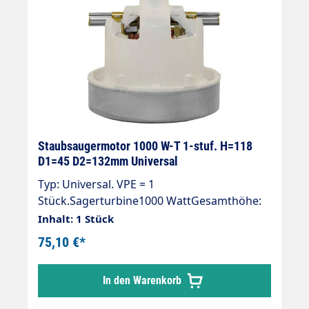
Staubsaugermotor 1000 W-T 1-stuf. H=118
D1=45 D2=132mm Universal
Typ: Universal. VPE = 1
Stück.Sagerturbine1000 WattGesamthöhe:
118 mmTurbinenhöhe: 45 mmDurchmesser:
Inhalt: 1 Stück
132 mm1-stufig230 V / 50 Hz.Ohne
75,10 €*
KabelDoppelt kugelgelagertDoppelte
IsolierungIsolierungsklasse "B"
In den Warenkorb