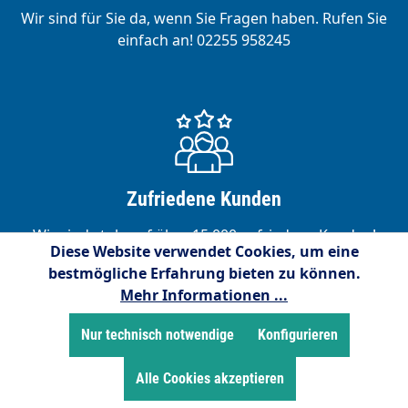
Wir sind für Sie da, wenn Sie Fragen haben. Rufen Sie
einfach an! 02255 958245
Zufriedene Kunden
Wir sind stolz auf über 15.000 zufriedene Kunden!
Diese Website verwendet Cookies, um eine
bestmögliche Erfahrung bieten zu können.
Mehr Informationen ...
Nur technisch notwendige
Konfigurieren
Service-Hotline
Alle Cookies akzeptieren
Kostenlose telefonische Unterstützung und Beratung
unter: