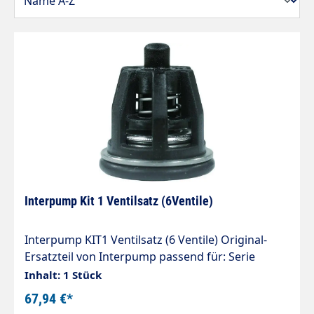
Interpump Kit 1 Ventilsatz (6Ventile)
Interpump KIT1 Ventilsatz (6 Ventile) Original-
Ersatzteil von Interpump passend für: Serie
47 W201 WS102+132+133+162+171+201+202 Serie
Inhalt: 1 Stück
48 WS135 Serie 50 W98+99+151 WW141+161
67,94 €*
WS151+152 Serie 51 WW90