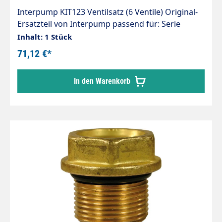
Interpump KIT123 Ventilsatz (6 Ventile) Original-
Ersatzteil von Interpump passend für: Serie
44 W124+130+140+150+154
Inhalt: 1 Stück
WW156+176+186+209+961+962 Serie 51 W1507
71,12 €*
TT1510+1513 Serie 63 EL1714+1411 UH2016 M14-
120 ALTO/WAP 61077 Falch IP-KIT123
In den Warenkorb