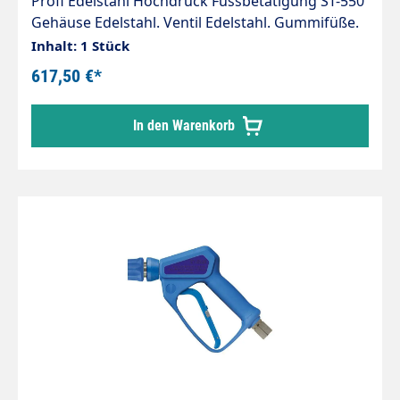
Profi Edelstahl Hochdruck Fussbetätigung ST-550
Gehäuse Edelstahl. Ventil Edelstahl. Gummifüße.
Max. 500 bar / 80 l/min / 150 °C Eingang M22 AG
Inhalt: 1 Stück
Ausgang M22 Überwurfmutter IG
617,50 €*
In den Warenkorb