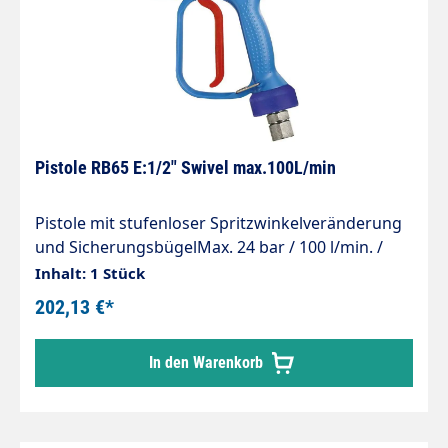
Besonders geeignet für die
Lebensmittelindustrie.
Pistole RB65 E:1/2" Swivel max.100L/min
Pistole mit stufenloser Spritzwinkelveränderung
und SicherungsbügelMax. 24 bar / 100 l/min. /
90°CEingang: 1/2" IG drehbarMaterial: Messing
Inhalt: 1 Stück
202,13 €*
In den Warenkorb