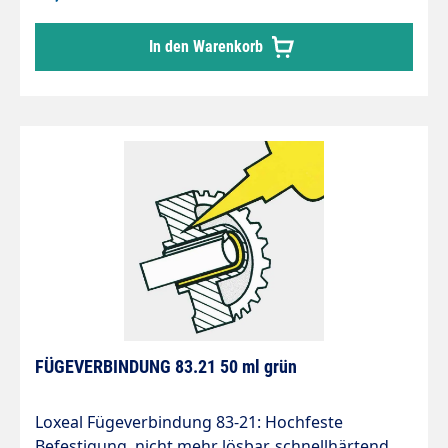
Zum Auf und Einkleben von Lagern, Hülsen,
Buchsen, Zahnrädern etc. Temperaturbeständig
In den Warenkorb
bis ca 175°C Anwendung Härtet unter
Luftabschluss in Verbindung mit Metallen aus
Technische Daten Festigkeit Klasse: 3 Farbe: grün
Gewindeverbindungen: M20 3/4" bis max. Spalt:
0,15 mm Viskosität: 400 - 600 mPa.s bei +25°C LT
Aushärtung Handfestigkeit: 2 - 5 Minuten
Aushärtung Funktionsfestigkeit: 1 - 3 Stunden
Drehmoment Gewindeteile Losbrechmoment: 25
- 35 Nm (ISO 10964) Drehmoment Gewindeteile
Weiterdrehmoment: 50 - 70 Nm (ISO 10964)
Zugscherfestigkeit: 25 - 35 N/mm² (ISO 10123)
Temperatur Einsatzbereich: - 55 bis +175°C
FÜGEVERBINDUNG 83.21 50 ml grün
Loxeal Fügeverbindung 83-21: Hochfeste
Befestigung, nicht mehr lösbar. schnellhärtend,