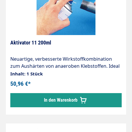
Aktivator 11 200ml
Neuartige, verbesserte Wirkstoffkombination
zum Aushärten von anaeroben Klebstoffen. Ideal
bei passiven Werkstoffen (z.B. Aluminium,
Inhalt: 1 Stück
verzinkten Oberflächen, Chrom, etc.). Schnelle
50,96 €*
und sichere Aushärtung bei tiefen Temperaturen
(< 15 °C).
In den Warenkorb