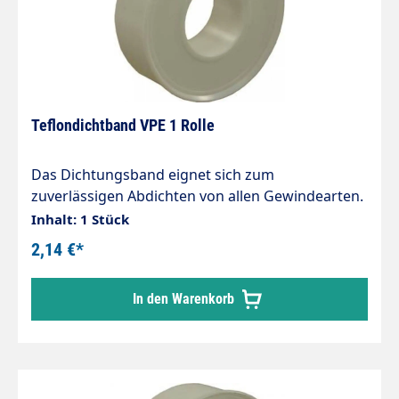
Teflondichtband VPE 1 Rolle
Das Dichtungsband eignet sich zum
zuverlässigen Abdichten von allen Gewindearten.
Es ist besonders kräftig und elastisch sowie von
Inhalt: 1 Stück
höchster Qualität. 1 Rolle = 12m Nur für
2,14 €*
Niederdruck!
In den Warenkorb