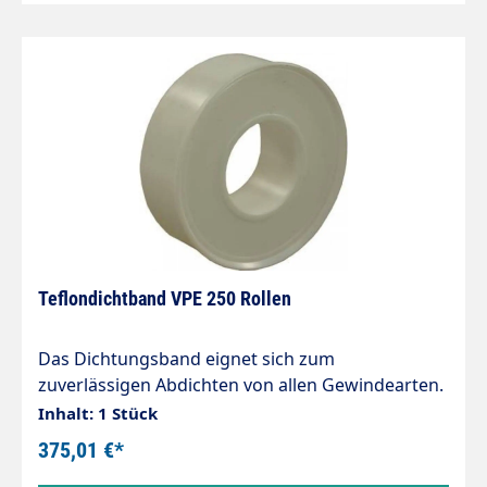
Teflondichtband VPE 250 Rollen
Das Dichtungsband eignet sich zum
zuverlässigen Abdichten von allen Gewindearten.
Es ist besonders kräftig und elastisch sowie von
Inhalt: 1 Stück
höchster Qualität. 1 Rolle = 12m Nur für
375,01 €*
Niederdruck!