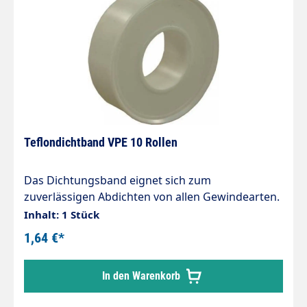
Teflondichtband VPE 10 Rollen
Das Dichtungsband eignet sich zum
zuverlässigen Abdichten von allen Gewindearten.
Es ist besonders kräftig und elastisch sowie von
Inhalt: 1 Stück
höchster Qualität. 1 Rolle = 12m Nur für
1,64 €*
Niederdruck!
In den Warenkorb