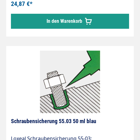
demontierbar. Anwendung Härtet unter
24,87 €*
Luftabschluss in Verbindung mit Metallen aus
Technische Daten Festigkeit Klasse: 2 Farbe:
In den Warenkorb
hellblau / F Gewindeverbindungen: M24 bis max.
Spalt: 0,20 mm Viskosität: 900 - 1500 mPa.s bei
+25 °C MT Aushärtung Handfestigkeit: 10 - 20
Minuten Aushärtung Funktionsfestigkeit: 1 - 3
Stunden Drehmoment Gewindeteile
Losbrechmoment: 14 - 20 Nm (ISO 10964)
Drehmoment Gewindeteile Weiterdrehmoment: 4
- 9 Nm (ISO 10964) Zugscherfestigkeit: 8 - 12
N/mm² (ISO 10123) Temperatur Einsatzbereich: -
55 bis +150 °C
Schraubensicherung 55.03 50 ml blau
Loxeal Schraubensicherung 55-03: