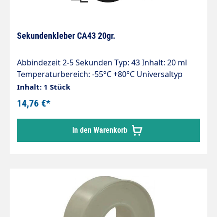
Sekundenkleber CA43 20gr.
Abbindezeit 2-5 Sekunden Typ: 43 Inhalt: 20 ml
Temperaturbereich: -55°C +80°C Universaltyp
Standard, hohe Festigkeit bei fast allen
Inhalt: 1 Stück
Materialkombinationen, klebt Gummi,
14,76 €*
Kunststoff,Metall, Leder, Kork etc.
In den Warenkorb