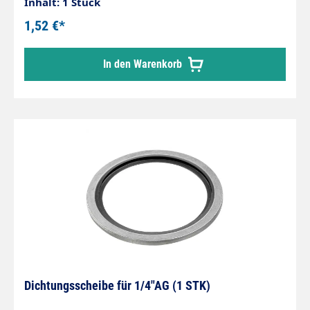
Trägerplatte Edelstahl mit anvulkanisierter
Inhalt: 1 Stück
Dichtlippe
1,52 €*
In den Warenkorb
Dichtungsscheibe für 1/4"AG (1 STK)