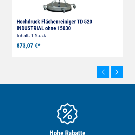
Hochdruck Flächenreiniger TD 520
H
INDUSTRIAL ohne 15030
2
Inhalt: 1 Stück
In
873,07 €*
1
Hohe Rabatte