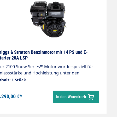
riggs & Stratton Benzinmotor mit 14 PS und E-
tarter 20A LSP
er 2100 Snow Series™ Motor wurde speziell für
nlassstärke und Hochleistung unter den
ärtesten Winterbedingungen entwickelt. Er weist
nhalt: 1 Stück
ine Startfähigkeit bis -29°C auf, hat einen Super
o-Tone (superleisen)™ Schalldämpfer mit einer
.290,00 €*
In den Warenkorb
chutzvorrichtung aus Draht, ergonomische
edienelemente und manuelle Reibkraft. Merkmal
tung in PS 14 Hubraum 420 Zylinder 1
belwellen Type zylindrisch Kurbelwellen