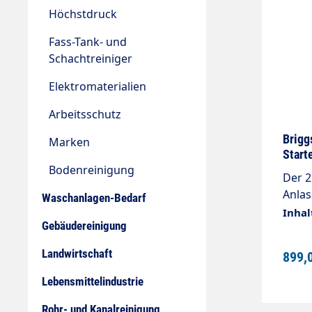
Höchstdruck
Fass-Tank- und
Schachtreiniger
Elektromaterialien
Arbeitsschutz
Brigg
Marken
Start
Bodenreinigung
Der 2
Anlas
Waschanlagen-Bedarf
härtes
Inhal
Gebäudereinigung
eine 
Lo-To
Landwirtschaft
899,
Schut
Bedien
Lebensmittelindustrie
Werte Leistung in PS 14 Hubraum 420 Zy
Rohr- und Kanalreinigung
Kurbelwellen