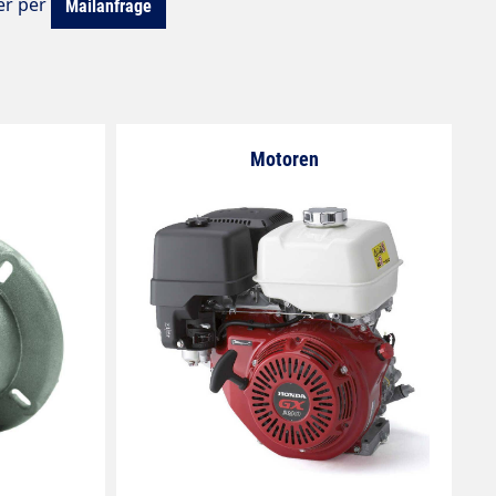
er per
Mailanfrage
Motoren