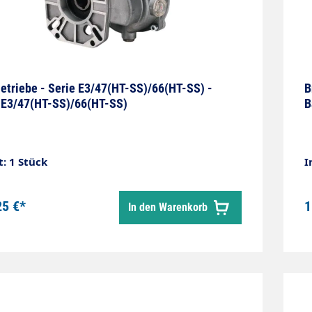
etriebe - Serie E3/47(HT-SS)/66(HT-SS) -
B
 E3/47(HT-SS)/66(HT-SS)
B
t: 1 Stück
I
25 €*
1
In den Warenkorb