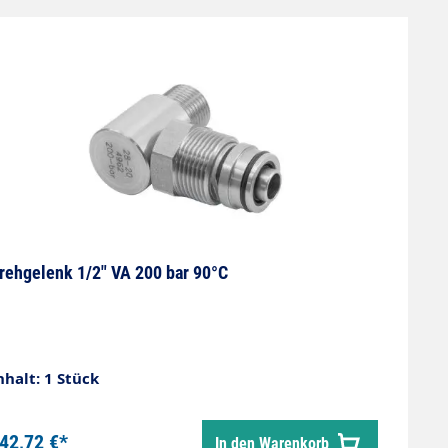
messer 25,4 Kurbelwellen Länge 88 Starter E-
ndstarter Elektrostarter ja Ladespule ja (20A)
ler für Ladespule ja Tank ja Auspuff ja Ölwarner
ja Schweres SR ja Besonderheiten Zündschloss
rehgelenk 1/2" VA 200 bar 90°C
nhalt: 1 Stück
42,72 €*
In den Warenkorb