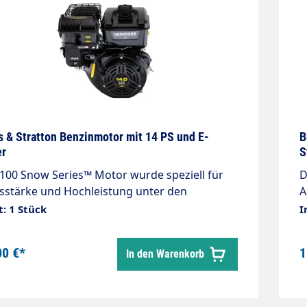
s & Stratton Benzinmotor mit 14 PS und E-
B
er
S
100 Snow Series™ Motor wurde speziell für
D
sstärke und Hochleistung unter den
A
ten Winterbedingungen entwickelt. Er weist
h
t: 1 Stück
I
Startfähigkeit bis -29°C auf, hat einen Super
e
ne (superleisen)™ Schalldämpfer mit einer
L
00 €*
1
In den Warenkorb
zvorrichtung aus Draht, ergonomische
S
elemente und manuelle Reibkraft. Merkmal
B
linder 1
Werte Leis
 Type zylindrisch Kurbelwellen
Kur