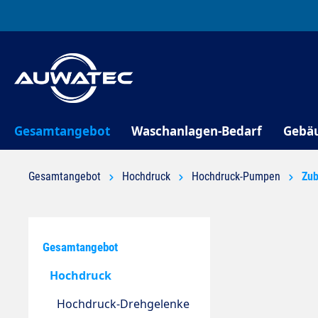
springen
Zur Hauptnavigation springen
Gesamtangebot
Waschanlagen-Bedarf
Gebä
Gesamtangebot
Hochdruck
Hochdruck-Pumpen
Zub
Gesamtangebot
Hochdruck
Hochdruck-Drehgelenke