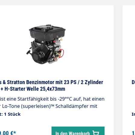
rbelwellen Länge 88 Starter E-
Durch
trostarter ja Ladespule ja Regler
& Ha
ank ja Auspuff ja Ölwarner ja
Reg
Schweres SR ja Besonderheiten Zündschloss
s & Stratton Benzinmotor mit 23 PS / 2 Zylinder
D
 + H-Starter Welle 25,4x73mm
ist eine Startfähigkeit bis -29°°C auf, hat einen
 Lo-Tone (superleisen)™ Schalldämpfer mit
 Schutzvorrichtung aus Draht, ergonomische
t: 1 Stück
I
elemente und manuelle Reibkraft. Merkmal
linder 2
9,00 €*
1
In den Warenkorb