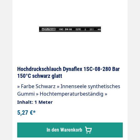
für viele Einsatzgebiete: Industrieanlagen,
Landwirtschaft, Tankstellen u.s.w
Hochdruckschlauch Dynaflex 1SC-08-280 Bar
150°C schwarz glatt
» Farbe Schwarz » Innenseele synthetisches
Gummi » Hochtemperaturbeständig »
Beständig gegen handelsübliche
Inhalt: 1 Meter
Reinigungsmittel » 1 Drahteinlage »
5,27 €*
Außendecke synthetisches Gummi »
Abriebfest, öl-, ozon- und
In den Warenkorb
witterungsbeständig » -40 °C - +150 °C »
Sehr flexibler Hochdruckschlauch, in