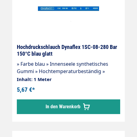
Hochdruckschlauch Dynaflex 1SC-08-280 Bar
150°C blau glatt
» Farbe blau » Innenseele synthetisches
Gummi » Hochtemperaturbeständig »
Beständig gegen handelsübliche
Inhalt: 1 Meter
Reinigungsmittel » 1 Drahteinlage »
5,67 €*
Außendecke synthetisches Gummi »
Abriebfest, öl-, ozon- und
In den Warenkorb
witterungsbeständig » -40 °C - +150 °C »
Sehr flexibler Hochdruckschlauch, in
Anlehnung an DIN EN 857 gefertigt
Anwendungsbereiche: Universeller Einsatz