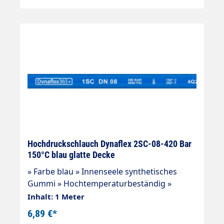
Anlehnung an DIN EN 857 gefertigt
Anwendungsbereiche: Universeller Einsatz
für viele Einsatzgebiete: Industrieanlagen,
Landwirtschaft, Tankstellen u.s.w
Hochdruckschlauch Dynaflex 2SC-08-420 Bar
150°C blau glatte Decke
» Farbe blau » Innenseele synthetisches
Gummi » Hochtemperaturbeständig »
Beständig gegen handelsübliche
Inhalt: 1 Meter
Reinigungsmittel » 2 Drahteinlagen »
6,89 €*
Außendecke synthetisches Gummi »