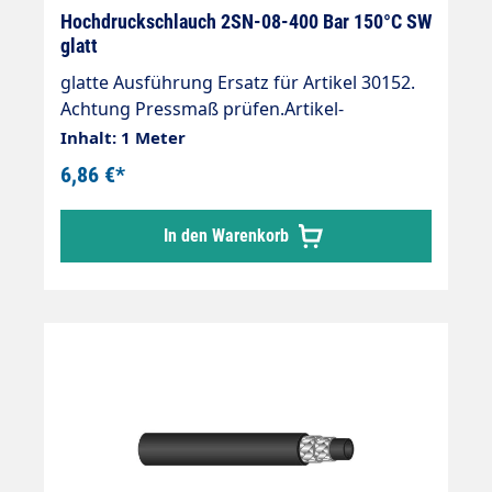
Hochdruckschlauch 2SN-08-400 Bar 150°C SW
glatt
glatte Ausführung Ersatz für Artikel 30152.
Achtung Pressmaß prüfen.Artikel-
Nr.: 3015201Hochdruckschlauch 2
Inhalt: 1 Meter
SNInnenseele synthetisches
6,86 €*
Gummi HochtemperaturbeständigBeständi
g gegen handelsübliche Reinigungsmittel2
In den Warenkorb
DrahteinlagenAußendecke synthetisches
Gummi Abriebfest, öl-, ozon- und
witterungsbeständigAnwendungsbereiche:
Universeller Einsatz für viele Einsatzgebiete:
Industrieanlagen, Landwirtschaft,
Tankstellen u.s.w.Hochdruckschläuche
können nur in Fertigungslängen geliefert
werden.Aus diesem Grunde kann es zu
einer Unter- bzw. Überlieferung von ca. 20%
kommen,