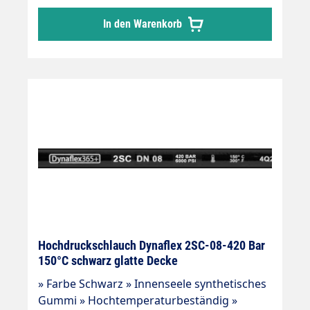
Abriebfest, öl-, ozon- und
In den Warenkorb
witterungsbeständig » -40 °C - +150 °C »
Sehr flexibler Hochdruckschlauch, in
Anlehnung an DIN EN 857 gefertigt
Anwendungsbereiche: Universeller Einsatz
für viele Einsatzgebiete: Industrieanlagen,
Landwirtschaft, Tankstellen u.s.w
Hochdruckschlauch Dynaflex 2SC-08-420 Bar
150°C schwarz glatte Decke
» Farbe Schwarz » Innenseele synthetisches
Gummi » Hochtemperaturbeständig »