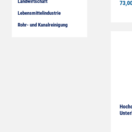
Landwirtschaft
73,0
l/min
Lebensmittelindustrie
Rohr- und Kanalreinigung
Hochd
Unter