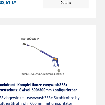
32,61 €*
Details
01 Anschluss: Eingang = 3/8" IG
ochdruck-Komplettlanze easywash365+
rostschutz-Swivel 600/300mm konfigurierbar
5° abgewinkelt easywash365+ Strahlrohre by
uttnerStrahlrohr 600mm mit umspritzter