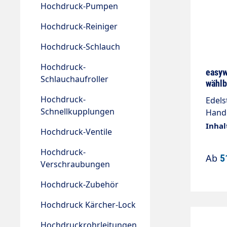
Hochdruck-Pumpen
Hochdruck-Reiniger
Hochdruck-Schlauch
Hochdruck-
easyw
Schlauchaufroller
wählb
Hochdruck-
Edels
Schnellkupplungen
Handg
bar /
Inhal
Hochdruck-Ventile
AGAu
Hochdruck-
Ab
5
Verschraubungen
Hochdruck-Zubehör
Hochdruck Kärcher-Lock
Hochdruckrohrleitungen