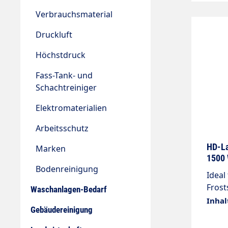
Verbrauchsmaterial
Druckluft
Höchstdruck
Fass-Tank- und
Schachtreiniger
Elektromaterialien
Arbeitsschutz
HD-La
Marken
1500 
Bodenreinigung
4006
Ideal
Frostschutz
Waschanlagen-Bedarf
Pisto
Inhal
Gebäudereinigung
Lanz
Schla