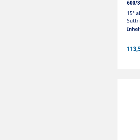
600/3
15° a
Suttn
Isol
Inhal
Pisto
Edels
113,
3/8" 
1/4"I
Force
gerin
Pisto