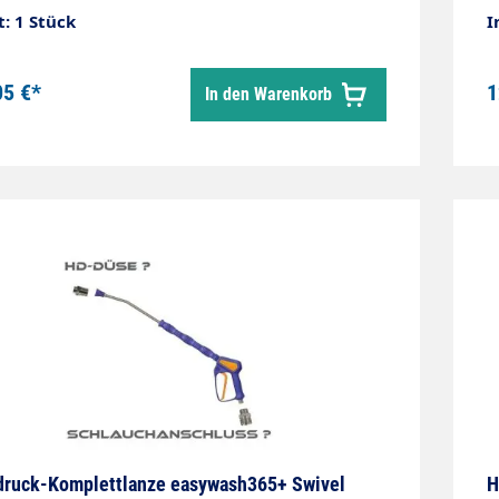
I
t: 1 Stück
I
P
E
05 €*
1
In den Warenkorb
3
1
F
g
P
ruck-Komplettlanze easywash365+ Swivel
H