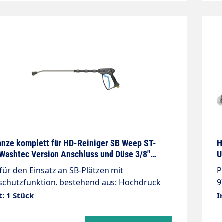
nze komplett für HD-Reiniger SB Weep ST-
H
Washtec Version Anschluss und Düse 3/8"
U
5
 für den Einsatz an SB-Plätzen mit
P
funktion. bestehend aus: Hochdruck
9
le ST-1500 Weep (Dauerfrostschutz) starre
R
t: 1 Stück
I
e 800mm umspritzt Düse n. Wunsch
M
uchanschluß n. Wunsch max. 275 bar max. 45
D