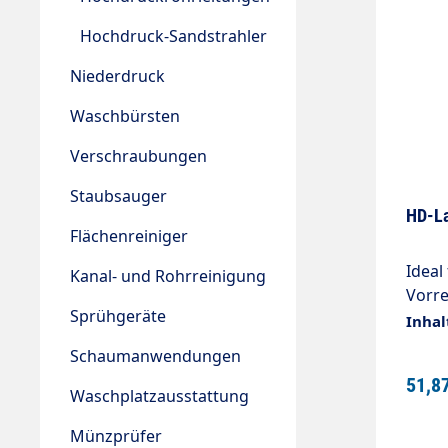
Hochdruck-Sandstrahler
Niederdruck
Waschbürsten
Verschraubungen
Staubsauger
HD-La
Flächenreiniger
Ideal
Kanal- und Rohrreinigung
Vorre
Sprühgeräte
Pisto
Inhal
Düse 
Schaumanwendungen
Schla
51,8
l/min
Waschplatzausstattung
Münzprüfer