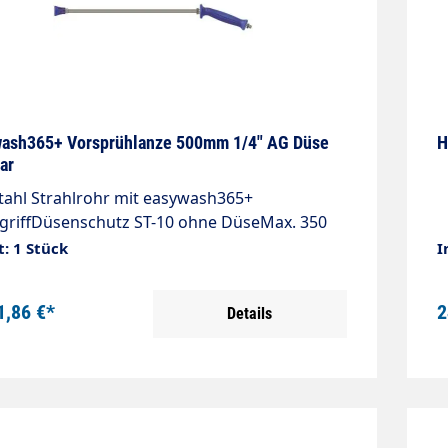
ash365+ Vorsprühlanze 500mm 1/4" AG Düse
H
ar
tahl Strahlrohr mit easywash365+
riffDüsenschutz ST-10 ohne DüseMax. 350
 45 l/min / 120°CLänge 500 mmEingang: 1/4"
t: 1 Stück
I
sgang: 1/4" IG-NPT
1,86 €*
2
Details