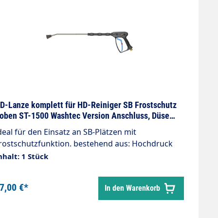
D-Lanze komplett für HD-Reiniger SB Frostschutz
oben ST-1500 Washtec Version Anschluss, Düse
nd Länge M18 40035 600mm
deal für den Einsatz an SB-Plätzen mit
stschutzfunktion. bestehend aus: Hochdruck
istole ST-1500 Frostschutz Kolben starre Lanze
nhalt: 1 Stück
00 oder 800mm umspritzt Düse n. Wunsch
chlauchanschluß n. Wunsch max. 275 bar max. 45
7,00 €*
In den Warenkorb
/min max. 150°C