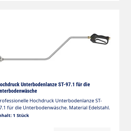
ochdruck Unterbodenlanze ST-97.1 für die
nterbodenwäsche
rofessionelle Hochdruck Unterbodenlanze ST-
7.1 für die Unterbodenwäsche. Material Edelstahl.
ollen: POM. Rohr: Edelstahl, kunststoffummantelt.
nhalt: 1 Stück
ax. 40 l/min. 100 °C. Ohne Düsen. Es werden 3
üsen 1/8" AG benötigt Länge: 1700mm Pistole ST-