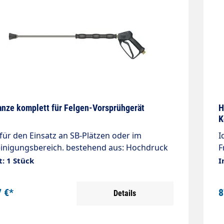
nze komplett für Felgen-Vorsprühgerät
H
K
u
 für den Einsatz an SB-Plätzen oder im
I
inigungsbereich. bestehend aus: Hochdruck
Fro
le ST-1100 starre Lanze 600mm umspritzt HD-
P
t: 1 Stück
I
40025 ideal zum Vorsprühen
6
uchanschluß n. Wunsch max. 210 bar max. 25
S
7 €*
8
Details
 max. 150°C
l