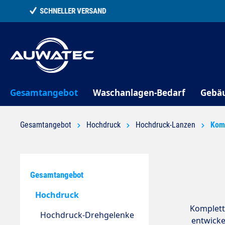
springen
Zur Hauptnavigation springen
Gesamtangebot
Waschanlagen-Bedarf
Gebä
Gesamtangebot
Hochdruck
Hochdruck-Lanzen
Kom
Gesamtangebot
Hochdruck
Komplett-
Hochdruck-Drehgelenke
entwicke