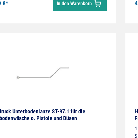
0 €*
4
In den Warenkorb
 max. 150°C
6
ruck Unterbodenlanze ST-97.1 für die
H
bodenwäsche o. Pistole und Düsen
F
1
S