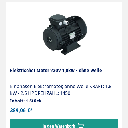
Elektrischer Motor 230V 1,8kW - ohne Welle
Einphasen Elektromotor, ohne Welle.KRAFT: 1,8
kW - 2,5 HPDREHZAHL: 1450
rpmWELLENDURCHMESSER: 24 mmSPANNUNG:
Inhalt: 1 Stück
230 V - 50 Hz
389,06 €*
In den Warenkorb