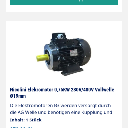
Nicolini Elekromotor 0,75KW 230V/400V Vollwelle
Ø19mm
Die Elektromotoren B3 werden versorgt durch
die AG Welle und benötigen eine Kupplung und
Flansch, um sich mit der Kolbenpumpe zu
Inhalt: 1 Stück
verbinden. Sie sind so konzipiert, dass sie mit den