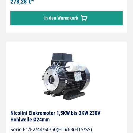
278,28 €*
gängigsten Pumpen auf dem Markt
funktionieren. Sie sind in verschiedenen
In den Warenkorb
Versionen mit unterschiedlichen Leistungen und
Größen erhältlich, um eine große Auswahl an
Pumpenantrieben zu bieten. Technische Daten
FREQUENZ (Hz) 50 DREHZAHL (U/min) 1450 TYPE
B3/B14 (AG Welle /Flanschgewinde) ANZAHL DER
POLE 4 MEC80 / 0,75KW
Nicolini Elekromotor 1,5KW bis 3KW 230V
Hohlwelle Ø24mm
Serie E1/E2/44/50/60(HT)/63(HTS/SS)