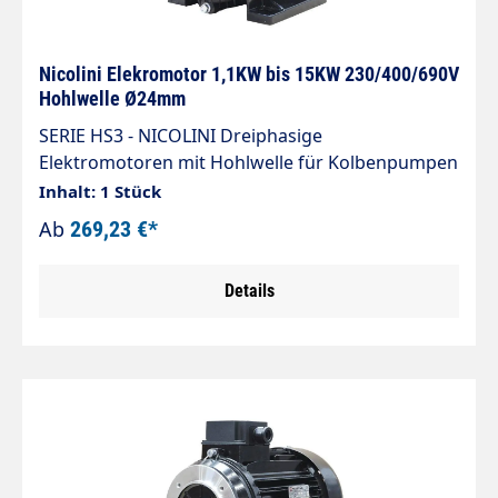
Nicolini Elekromotor 1,1KW bis 15KW 230/400/690V
Hohlwelle Ø24mm
SERIE HS3 - NICOLINI Dreiphasige
Elektromotoren mit Hohlwelle für Kolbenpumpen
Die Elektromotoren mit Hohlwelle wurden so
Inhalt: 1 Stück
hergestellt, dass sie direkt mit der Kupplung der
Ab
269,23 €*
Kolbenpumpen zusammenpassen. Nicolini &
C Hohlwellenmotoren sind mit einer Einzellager-
Details
Ausführung und hochpräziser
Bearbeitung konstruiert. Enge Toleranzen und
hohe Konzentrizität gewährleisten eine perfekte
und natürliche Verbindung zwischen Motor und
Pumpe. Hauptvorteile: Automatische Ausrichtung
Geringerer Lagerverschleiß Dauerhafte
Zuverlässigkeit Die Hohlwelle ermöglicht eine
effiziente Drehmomentübertragung, beseitigt