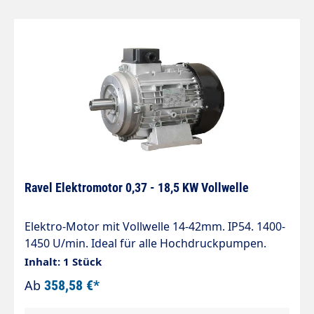
Ravel Elektromotor 0,37 - 18,5 KW Vollwelle
Elektro-Motor mit Vollwelle 14-42mm. IP54. 1400-
1450 U/min. Ideal für alle Hochdruckpumpen.
0,37 KW = 230 V / 1,6 A 400 V / 1,1 A Typ H71
Inhalt: 1 Stück
Vollwelle 14 mm Lochmaß (Fuß) 90x112mm 0,75
Ab
358,58 €*
KW = 230 V / 5,1 A 400 V / 2,8 A Typ H90L Vollwelle
19 mm Lochmaß (Fuß) 125x140mm 2,2 KW = 230 V