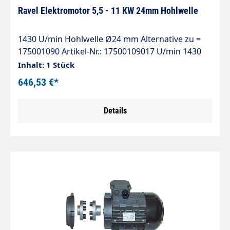
Ravel Elektromotor 5,5 - 11 KW 24mm Hohlwelle
1430 U/min Hohlwelle Ø24 mm Alternative zu =
175001090 Artikel-Nr.: 17500109017 U/min 1430
400 Volt 5,5 / 7,5 / 11 KW verfügbar IP54
Inhalt: 1 Stück
20.0/11.55A / 25.1/14.5A / 32,4/16,9A
646,53 €*
Details