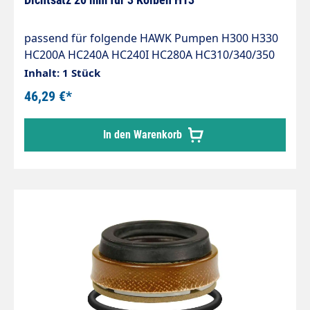
passend für folgende HAWK Pumpen H300 H330
HC200A HC240A HC240I HC280A HC310/340/350
HC450 HC450I HC500 HC500I HC530 HC550
Inhalt: 1 Stück
HC550I HC580
46,29 €*
In den Warenkorb