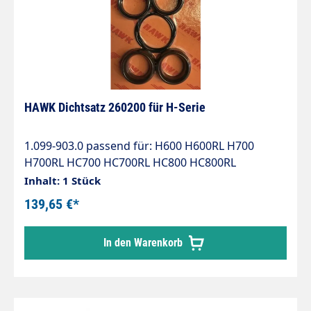
HAWK Dichtsatz 260200 für H-Serie
1.099-903.0 passend für: H600 H600RL H700
H700RL HC700 HC700RL HC800 HC800RL
HC800IRL
Inhalt: 1 Stück
139,65 €*
In den Warenkorb