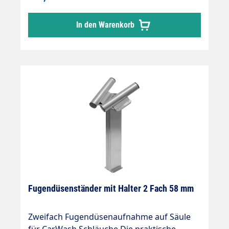
für einzelne SB-Sauger einsetzbar
hochwertige Verarbeitung stabil und
In den Warenkorb
erweiterbar ansprechendes Design Äußerst
robust und stabil Edelstahldesign
geschliffen und gebürstet Ohne
Schweißnähte verarbeitet Aufnahmen sind
ausgelegt für die neuen, auch unter Vacuum
leicht drehbaren Muffen.
Fugendüsenständer mit Halter 2 Fach 58 mm
Zweifach Fugendüsenaufnahme auf Säule