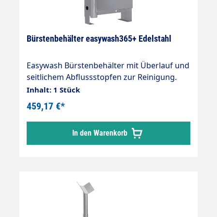
Bürstenbehälter easywash365+ Edelstahl
Easywash Bürstenbehälter mit Überlauf und
seitlichem Abflussstopfen zur Reinigung.
Wand- und Bodenmontage in SB-
Inhalt: 1 Stück
Waschanlagen H x B x T 670 x 340 x 143 mm
459,17 €*
In den Warenkorb