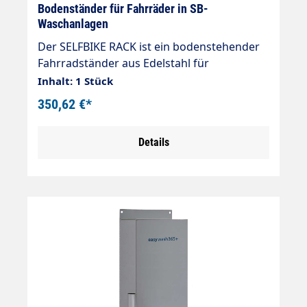
Bodenständer für Fahrräder in SB-
Waschanlagen
Der SELFBIKE RACK ist ein bodenstehender
Fahrradständer aus Edelstahl für
Selbstbedienungsboxen. Robust und
Inhalt: 1 Stück
langlebig, ist er vollständig verstellbar, um
350,62 €*
verschiedene Fahrradtypen aufzunehmen
und für Ordnung und Sicherheit in den
Details
Waschbereichen zu sorgen.