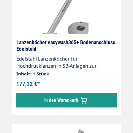
Lanzenköcher easywash365+ Bodenanschluss
Edelstahl
Edelstahl Lanzenköcher für
Hochdrucklanzen in SB-Anlagen zur
Montage auf den Boden. Abflussstutzen 20
Inhalt: 1 Stück
mm. Rohrlänge 730 mm. Rohrdurchmesser
177,32 €*
60 mm. Passende Wandkonsole (105625)
In den Warenkorb