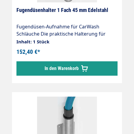
Fugendüsenhalter 1 Fach 45 mm Edelstahl
Fugendüsen-Aufnahme für CarWash
Schläuche Die praktische Halterung für
Zubehör Fugendüsen Konzipiert für zentrale
Inhalt: 1 Stück
Sauganlagen, auch für einzelne SB-Sauger
152,40 €*
einsetzbar hochwertige Verarbeitung stabil
und erweiterbar ansprechendes Design
In den Warenkorb
Äußerst robust und stabil Edelstahldesign
geschliffen und gebürstet Ohne
Schweißnähte verarbeitet Aufnahmen sind
ausgelegt für die neuen, auch unter Vacuum
leicht drehbaren Muffen.