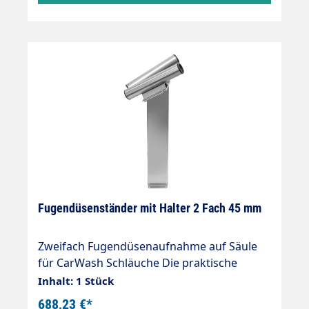
robust und stabil Edelstahldesign
geschliffen und gebürstet Ohne
Schweißnähte verarbeitet Aufnahmen sind
ausgelegt für die neuen, auch unter Vacuum
leicht drehbaren Muffen.
Fugendüsenständer mit Halter 2 Fach 45 mm
Zweifach Fugendüsenaufnahme auf Säule
für CarWash Schläuche Die praktische
Halterung für Zubehör Fugendüsen
Inhalt: 1 Stück
Konzipiert für zentrale Sauganlagen, auch
688,23 €*