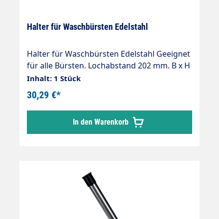
Halter für Waschbürsten Edelstahl
Halter für Waschbürsten Edelstahl Geeignet
für alle Bürsten. Lochabstand 202 mm. B x H
x T = 250 x 90 x 100 mm
Inhalt: 1 Stück
30,29 €*
In den Warenkorb