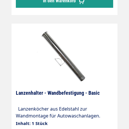
In den Warenkorb
Lanzenhalter - Wandbefestigung - Basic
Lanzenköcher aus Edelstahl zur
Wandmontage für Autowaschanlagen.
Länge: 590mm Rohrdurchmesser Innen:
Inhalt: 1 Stück