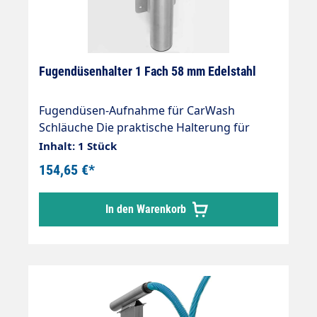
Fugendüsenhalter 1 Fach 58 mm Edelstahl
Fugendüsen-Aufnahme für CarWash
Schläuche Die praktische Halterung für
Zubehör Fugendüsen Konzipiert für zentrale
Inhalt: 1 Stück
Sauganlagen, auch für einzelne SB-Sauger
154,65 €*
einsetzbar hochwertige Verarbeitung stabil
und erweiterbar ansprechendes Design
In den Warenkorb
Äußerst robust und stabil Edelstahldesign
geschliffen und gebürstet Ohne
Schweißnähte verarbeitet Aufnahmen sind
ausgelegt für die neuen, auch unter Vacuum
leicht drehbaren Muffen.