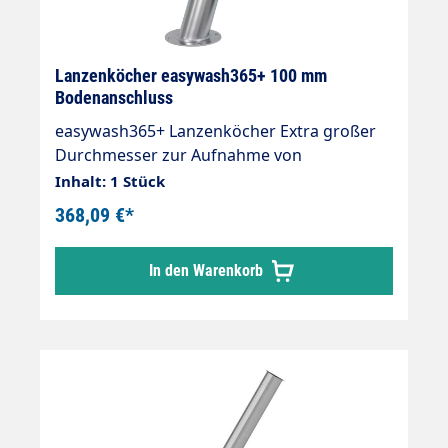
Lanzenköcher easywash365+ 100 mm
Bodenanschluss
easywash365+ Lanzenköcher Extra großer
Durchmesser zur Aufnahme von
Doppellanzen Köcher mit Abflussstutzen 20
Inhalt: 1 Stück
mm. Rohrlänge 720 mm. Rohrdurchmesser
368,09 €*
100 mm. Material Edelstahl.
In den Warenkorb