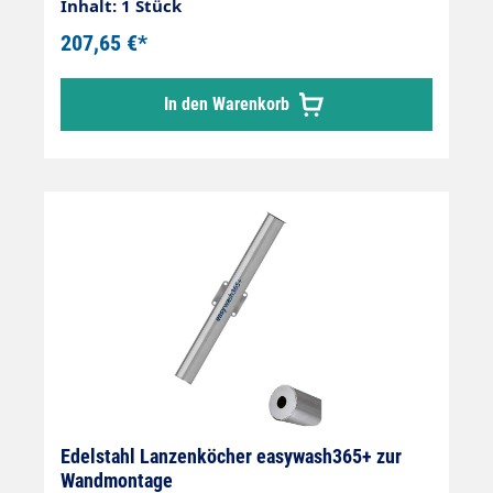
Montage auf den Boden. Mit Abflussstutzen
Inhalt: 1 Stück
28 mm. Rohrlänge 730 mm.
207,65 €*
Rohrdurchmesser 60 mm
In den Warenkorb
Edelstahl Lanzenköcher easywash365+ zur
Wandmontage