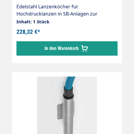
Edelstahl Lanzenköcher für
Hochdrucklanzen in SB-Anlagen zur
Montage an der Wand. Rohrlänge 590 mm.
Inhalt: 1 Stück
Rohrdurchmesser 60 mm
228,32 €*
In den Warenkorb