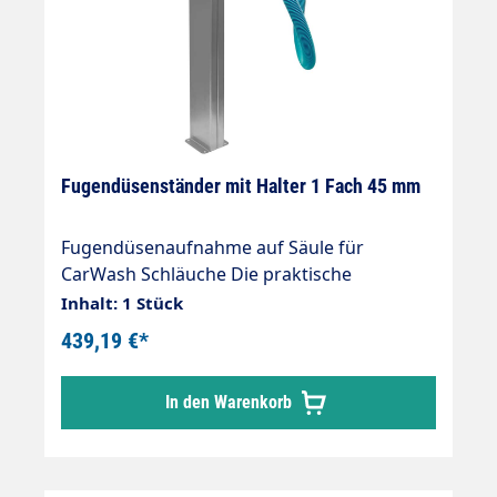
Fugendüsenständer mit Halter 1 Fach 45 mm
Fugendüsenaufnahme auf Säule für
CarWash Schläuche Die praktische
Halterung für Zubehör Fugendüsen
Inhalt: 1 Stück
Konzipiert für zentrale Sauganlagen, auch
439,19 €*
für einzelne SB-Sauger einsetzbar
hochwertige Verarbeitung stabil und
In den Warenkorb
erweiterbar ansprechendes Design Äußerst
robust und stabil Edelstahldesign
geschliffen und gebürstet Ohne
Schweißnähte verarbeitet Aufnahmen sind