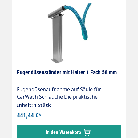
ausgelegt für die neuen, auch unter Vacuum
leicht drehbaren Muffen.
Fugendüsenständer mit Halter 1 Fach 58 mm
Fugendüsenaufnahme auf Säule für
CarWash Schläuche Die praktische
Halterung für Zubehör Fugendüsen
Inhalt: 1 Stück
Konzipiert für zentrale Sauganlagen, auch
441,44 €*
für einzelne SB-Sauger einsetzbar
hochwertige Verarbeitung stabil und
In den Warenkorb
erweiterbar ansprechendes Design Äußerst