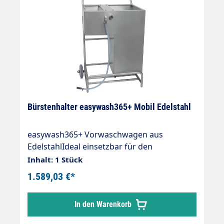
Bürstenhalter easywash365+ Mobil Edelstahl
easywash365+ Vorwaschwagen aus
EdelstahlIdeal einsetzbar für den
Vorwaschbereich in
Inhalt: 1 Stück
Waschstraßen.Fahrwagen und Wanne
1.589,03 €*
komplett aus Edelstahl.Anschlussfertiges
System:Wird nur an der Wasserleitung
In den Warenkorb
angeschlossen. Inklusive ST-45
Eingangskupplung (Schlauchtülle mit