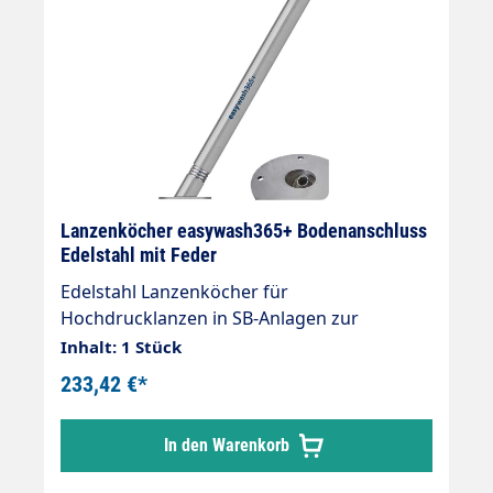
Lanzenköcher easywash365+ Bodenanschluss
Edelstahl mit Feder
Edelstahl Lanzenköcher für
Hochdrucklanzen in SB-Anlagen zur
Montage auf den Boden. easywash365+
Inhalt: 1 Stück
Lanzenköcher Köcher mit Federung und
233,42 €*
Abflussstutzen 20 mm. Rohrlänge 730 mm.
Rohrdurchmesser 60 mm. Material
In den Warenkorb
Edelstahl. Passende Wandkonsole (105 625)