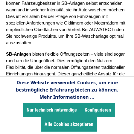
können Fahrzeugbesitzer in SB-Anlagen selbst entscheiden,
wann und in welcher Intensität sie ihr Auto waschen möchten.
Dies ist vor allem bei der Pflege von Fahrzeugen mit
speziellen Anforderungen wie Oldtimern oder Motorrädern mit
empfindlichen Oberflächen von Vorteil. Bei AUWATEC finden
Sie hochwertige Produkte, um Ihre SB-Waschanlage optimal
auszustatten.
SB-Anlagen 
bieten flexible Öffnungszeiten – viele sind sogar 
rund um die Uhr geöffnet. Dies ermöglicht den Nutzern 
Flexibilität, die über die normalen Öffnungszeiten traditioneller 
Einrichtungen hinausgeht. Dieser ganzheitliche Ansatz für die 
Fahrzeugwartung ist ideal für den modernen Lebensstil vieler 
Diese Website verwendet Cookies, um eine
Menschen, die oft unter Zeitdruck stehen. Darüber hinaus sind 
bestmögliche Erfahrung bieten zu können.
die Waschplätze in ihrer Gestaltung und Ausstattung sehr 
Mehr Informationen ...
flexibel gehalten. Während konventionelle Anlagen oft große 
Flächen benötigen, können SB-Anlagen flexibel auf kleinem 
Nur technisch notwendige
Konfigurieren
Raum und an verschiedenen Standorten, wie Tankstellen 
aufgebaut werden. Das macht sie für Betreiber nicht nur 
Alle Cookies akzeptieren
praktisch, sondern auch wirtschaftlich attraktiv.