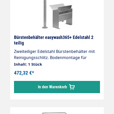
Bürstenbehälter easywash365+ Edelstahl 2
teilig
Zweiteiliger Edelstahl Bürstenbehälter mit
Reinigungsschlitz. Bodenmontage für
verschiedene Waschbürstenlängen. Köcher:
Inhalt: 1 Stück
H x B x T: 315 x 305 x 120 mm. Halterrohr:
472,32 €*
Rohr Ø 42 mm, höhenverstellbar von 570
mm bis 1.000 mm Material: Edelstahl
In den Warenkorb