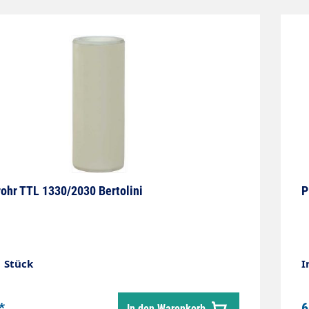
ohr TTL 1330/2030 Bertolini
P
1 Stück
I
*
6
In den Warenkorb