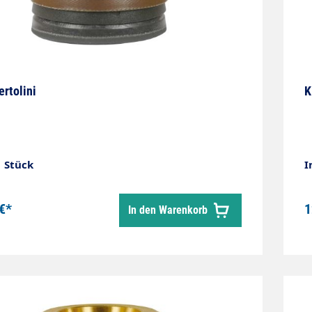
ertolini
K
1 Stück
I
€*
1
In den Warenkorb