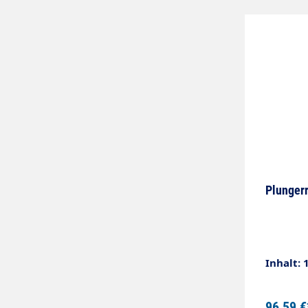
Plungerr
Inhalt: 
96,59 €