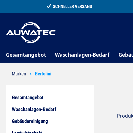
springen
Zur Hauptnavigation springen
Gesamtangebot
Waschanlagen-Bedarf
Gebä
Marken
Bertolini
Gesamtangebot
Waschanlagen-Bedarf
Produk
Gebäudereinigung