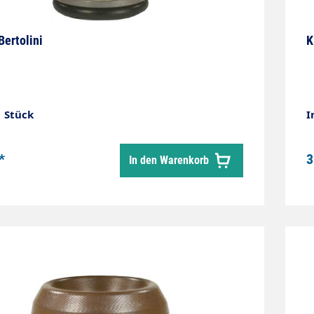
Bertolini
K
1 Stück
I
*
3
In den Warenkorb