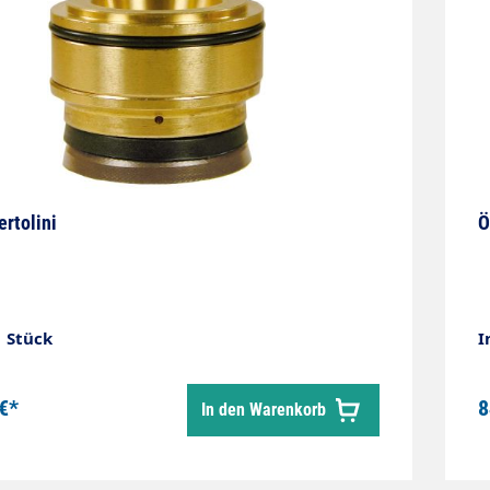
ertolini
Ö
1 Stück
I
€*
8
In den Warenkorb