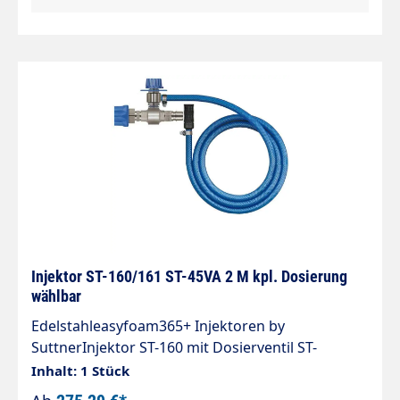
und Schaumanwendungen. Regulierung der
Chemiedosierung erfolgt durch das Dosierventil
ST-161.
Injektor ST-160/161 ST-45VA 2 M kpl. Dosierung
wählbar
Edelstahleasyfoam365+ Injektoren by
SuttnerInjektor ST-160 mit Dosierventil ST-
161Material: EdelstahlEingang: Kupplung ST-45-
Inhalt: 1 Stück
250 EdelstahlAusgang: Stecker ST-45-250