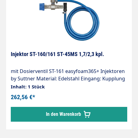
Injektor ST-160/161 ST-45MS 1,7/2,3 kpl.
mit Dosierventil ST-161 easyfoam365+ Injektoren
by Suttner Material: Edelstahl Eingang: Kupplung
ST-45-250 Messing vernickelt Ausgang: Stecker
Inhalt: 1 Stück
ST-45-250 Edelstahl Düsengröße: 1,7 mm : 2,3 mm
262,56 €*
Ansaugung: Tülle 9 mm Ansaugschlauch 2.000
mm Ansaugfilter ST-31 Max. 350 bar / 90°C
In den Warenkorb
Injektor ST-160 für Chemie- und
Schaumanwendungen. Regulierung der
Chemiedosierung erfolgt durch das Dosierventil
ST-161.