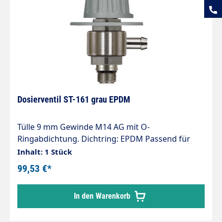
Dosierventil ST-161 grau EPDM
Tülle 9 mm Gewinde M14 AG mit O-
Ringabdichtung. Dichtring: EPDM Passend für
Injektorenserie: ST-160, 160.2, 160.3, ST-167, ST-
Inhalt: 1 Stück
168
99,53 €*
In den Warenkorb