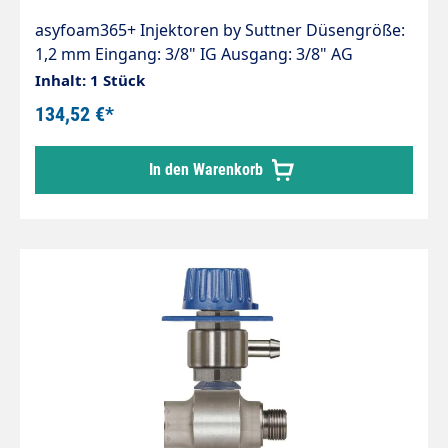
asyfoam365+ Injektoren by Suttner Düsengröße:
1,2 mm Eingang: 3/8" IG Ausgang: 3/8" AG
Ansaugung: Tülle 9 mm Max. 350 bar / 90°C
Inhalt: 1 Stück
Injektor ST-160 für Chemie- und
134,52 €*
Schaumanwendungen. Regulierung der
Chemiedosierung erfolgt durch das Dosierventil
In den Warenkorb
ST-161.