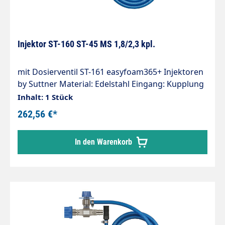
Injektor ST-160 ST-45 MS 1,8/2,3 kpl.
mit Dosierventil ST-161 easyfoam365+ Injektoren
by Suttner Material: Edelstahl Eingang: Kupplung
ST-45-250 Messing vernickelt Ausgang: Stecker
Inhalt: 1 Stück
ST-45-250 Edelstahl Düsengröße: 1,8 mm : 2,3 mm
262,56 €*
Ansaugung: Tülle 9 mm Ansaugschlauch 2.000
mm Ansaugfilter ST-31 Max. 350 bar / 90°C
In den Warenkorb
Injektor ST-160 für Chemie- und
Schaumanwendungen. Regulierung der
Chemiedosierung erfolgt durch das Dosierventil
ST-161.