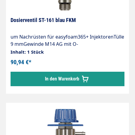
Dosierventil ST-161 blau FKM
um Nachrüsten für easyfoam365+ InjektorenTülle
9 mmGewinde M14 AG mit O-
Ringabdichtung.Dichtring: FKMPassend für
Inhalt: 1 Stück
Injektorenserie:ST-160, 160.2, 160.3, ST-167, ST-
90,94 €*
168
In den Warenkorb