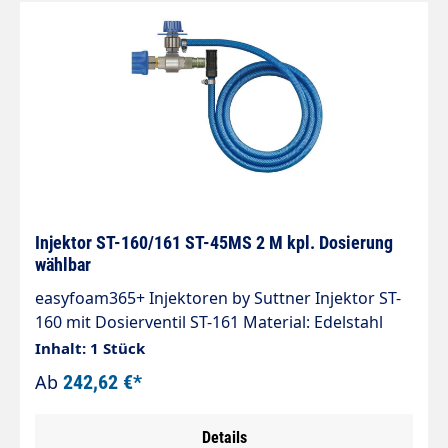
Injektor ST-160/161 ST-45MS 2 M kpl. Dosierung
wählbar
easyfoam365+ Injektoren by Suttner Injektor ST-
160 mit Dosierventil ST-161 Material: Edelstahl
Eingang: Kupplung ST-45-250 Messing vernickelt
Inhalt: 1 Stück
Ausgang: Stecker ST-45-250 Stahl verzinkt
Ab
242,62 €*
Düsengröße: wählbar Ansaugung: Tülle 9 mm
Ansaugschlauch 2.000 mm Ansaugfilter ST-31
Details
Max. 350 bar / 90°C Injektor ST-160 für Chemie-