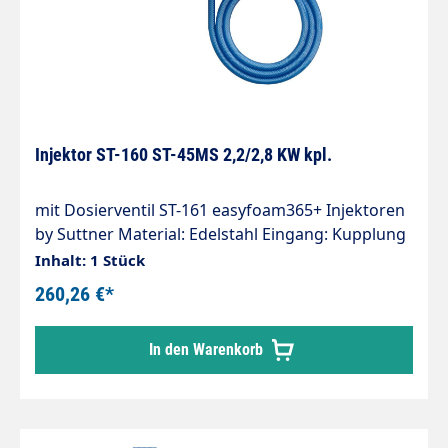
Injektor ST-160 ST-45MS 2,2/2,8 KW kpl.
mit Dosierventil ST-161 easyfoam365+ Injektoren
by Suttner Material: Edelstahl Eingang: Kupplung
ST-45-250 Messing vernickelt Ausgang: Stecker
Inhalt: 1 Stück
ST-45-250 Edelstahl Düsengröße: 2,2 mm : 2,8 mm
260,26 €*
Ansaugung: Tülle 9 mm Ansaugschlauch 2.000
mm Ansaugfilter ST-31 Max. 350 bar / 90°C
In den Warenkorb
Injektor ST-160 für Chemie- und
Schaumanwendungen. Regulierung der
Chemiedosierung erfolgt durch das Dosierventil
ST-161.