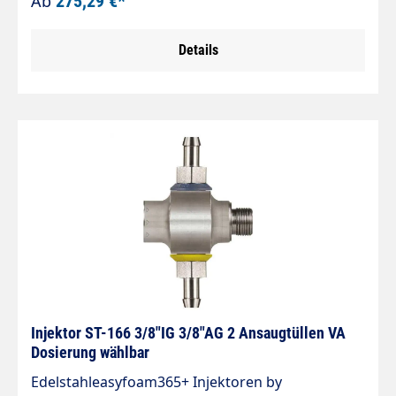
Ab
275,29 €*
EdelstahlDüsengröße: wählbarAnsaugung: Tülle 9
mmAnsaugschlauch 2.000 mmAnsaugfilter ST-
Details
31Max. 350 bar / 90°CInjektor ST-160 für Chemie-
und Schaumanwendungen. Regulierung der
Chemiedosierung erfolgt durch das Dosierventil
ST-161.
Injektor ST-166 3/8"IG 3/8"AG 2 Ansaugtüllen VA
Dosierung wählbar
Edelstahleasyfoam365+ Injektoren by