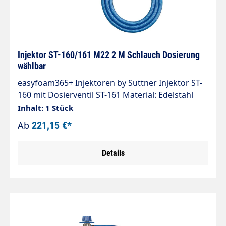
Injektor ST-160/161 M22 2 M Schlauch Dosierung
wählbar
easyfoam365+ Injektoren by Suttner Injektor ST-
160 mit Dosierventil ST-161 Material: Edelstahl
Eingang: M22x1,5 IG (Verschraubung) Messing
Inhalt: 1 Stück
Ausgang: M22x1,5 AG Messing Düsengröße:
Ab
221,15 €*
wählbar Ansaugung: Tülle 9 mm Ansaugschlauch
2.000 mm Ansaugfilter ST-31 Max. 350 bar / 90°C
Details
Injektor ST-160 für Chemie- und
Schaumanwendungen. Regulierung der
Chemiedosierung erfolgt durch das Dosierventil
ST-161.