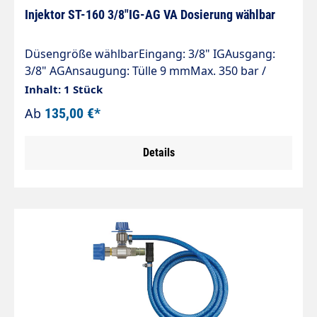
Injektor ST-160 3/8"IG-AG VA Dosierung wählbar
Düsengröße wählbarEingang: 3/8" IGAusgang:
3/8" AGAnsaugung: Tülle 9 mmMax. 350 bar /
90°CInjektor ST-160 für Chemie- und
Inhalt: 1 Stück
Schaumanwendungen. Regulierung der
Ab
135,00 €*
Chemiedosierung erfolgt durch 10
auswechselbare Dosiereinsätze (0,5 - 2,0 mm).
Details