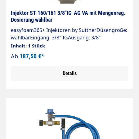
Injektor ST-160/161 3/8"IG-AG VA mit Mengenreg.
Dosierung wählbar
easyfoam365+ Injektoren by SuttnerDüsengröße:
wählbarEingang: 3/8" IGAusgang: 3/8"
AGAnsaugung: Tülle 9 mmMax. 350 bar /
Inhalt: 1 Stück
90°CInjektor ST-160 für Chemie- und
Ab
187,50 €*
Schaumanwendungen. Regulierung der
Chemiedosierung erfolgt durch das Dosierventil
Details
ST-161.