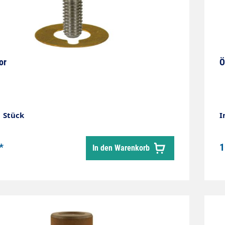
or
Ö
1 Stück
I
*
1
In den Warenkorb