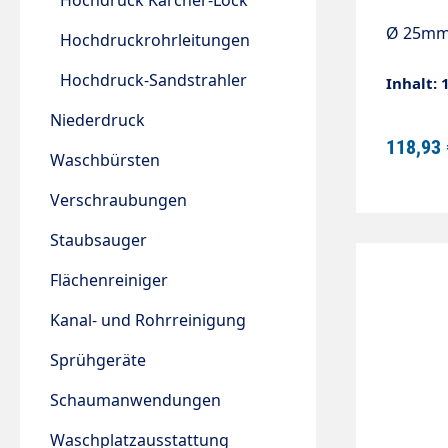
Hochdruck Kärcher-Lock
Ø 25m
Hochdruckrohrleitungen
Hochdruck-Sandstrahler
Inhalt: 
Niederdruck
118,93 
Waschbürsten
Verschraubungen
Staubsauger
Flächenreiniger
Kanal- und Rohrreinigung
Sprühgeräte
Schaumanwendungen
Waschplatzausstattung