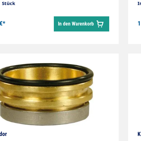
1 Stück
I
€*
1
In den Warenkorb
dor
K