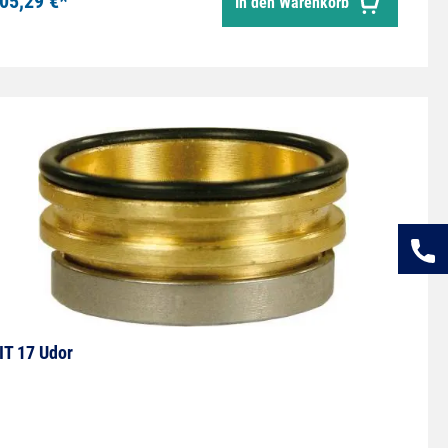
05,29 €*
In den Warenkorb
IT 17 Udor