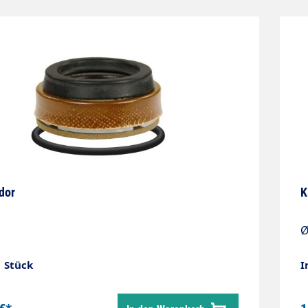
dor
K
Ø
1 Stück
I