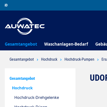
springen
Zur Hauptnavigation springen
Gesamtangebot
Waschanlagen-Bedarf
Gebä
Gesamtangebot
Hochdruck
Hochdruck-Pumpen
Ers
UDOR
Gesamtangebot
Hochdruck
Hochdruck-Drehgelenke