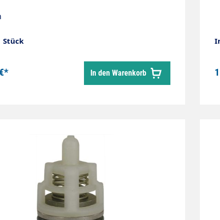
m
1 Stück
I
€*
1
In den Warenkorb