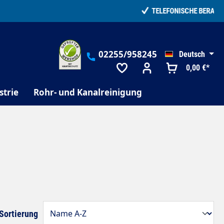
02255/958245
Deutsch
0,00 €*
strie
Rohr- und Kanalreinigung
Sortierung