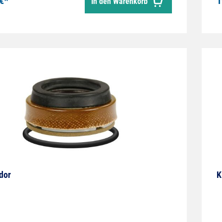
€*
1
In den Warenkorb
dor
K