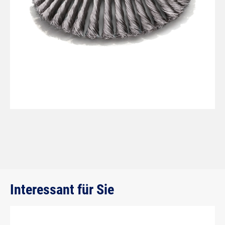
Interessant für Sie
Produktgalerie überspringen