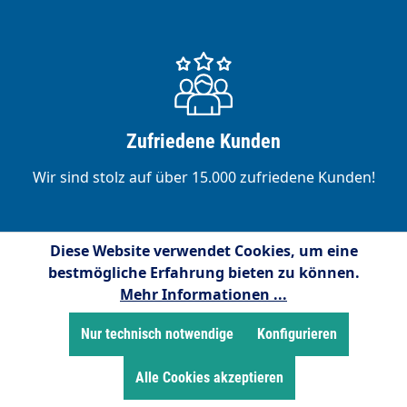
Zufriedene Kunden
Wir sind stolz auf über 15.000 zufriedene Kunden!
Diese Website verwendet Cookies, um eine
bestmögliche Erfahrung bieten zu können.
Mehr Informationen ...
Service-Hotline
Kostenlose telefonische Unterstützung und Beratung
Nur technisch notwendige
Konfigurieren
unter:
Alle Cookies akzeptieren
02255/958245