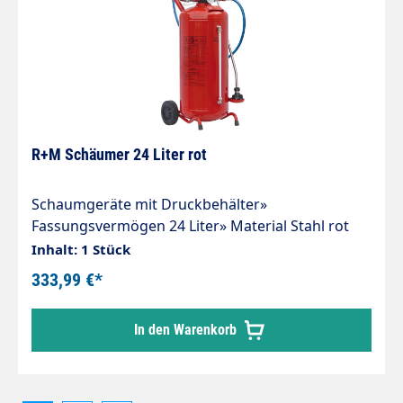
R+M Schäumer 24 Liter rot
Schaumgeräte mit Druckbehälter»
Fassungsvermögen 24 Liter» Material Stahl rot
lackiert» Komfortables Befüllen durch
Inhalt: 1 Stück
Kunststoffeinfülltrichter.» Anschluss 1/4" AG für
333,99 €*
Druckluftversorgung.» Max. 8 bar.
Voreingestelltes Sicherheitsventil.»
In den Warenkorb
Chemiebeständiger Schlauch 10 m. 60 cm
Schaumlanze mit Schaumkopf und 4 Düsen.»
Füllstandanzeige.» Kombi-Dosiereinheit mit
Verstellmöglichkeit für