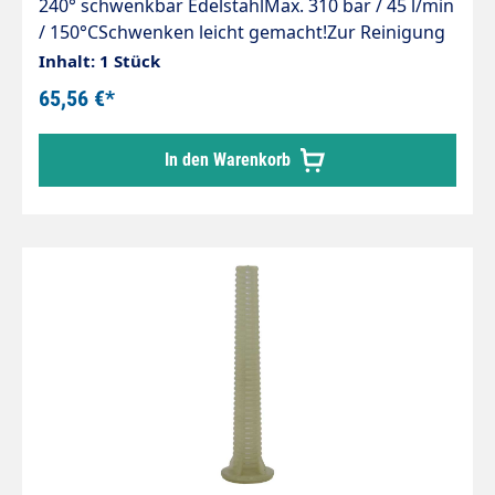
240° schwenkbar EdelstahlMax. 310 bar / 45 l/min
/ 150°CSchwenken leicht gemacht!Zur Reinigung
von schwer zugänglichen Bereichen, Behältern z.
Inhalt: 1 Stück
B.Futtertröge und DachrinnenEinfaches und
65,56 €*
stufenloses Verstellen der
SpritzrichtungKomplett aus Edelstahl
In den Warenkorb
gefertigtIncl. Klemmschraube zum Fixieren des
eingestellten WinkelsSchwenkbar bis zu einem
Winkel von 240°