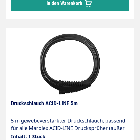
In den Warenkorb
(R48a, Nr. 27) O-ring 11,3x2,4 (R47c Nr. 37) O-Ring
38x5 (R14, Nr. 35) O-Ring 28x4 (R22, Nr. 36) O-Ring
5,3x2 (R116, Nr. 40) Dichtung 16x24 (R17, Nr. 33)
Druckschlauch ACID-LINE 5m
5 m gewebeverstärkter Druckschlauch, passend
für alle Marolex ACID-LINE Drucksprüher (außer
Akku-Geräte*), komplett mit Verschraubung, und
Inhalt: 1 Stück