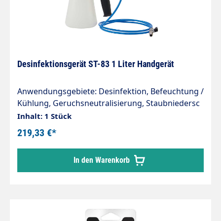
Desinfektionsgerät ST-83 1 Liter Handgerät
Anwendungsgebiete: Desinfektion, Befeuchtung /
Kühlung, Geruchsneutralisierung, Staubniedersc
hlagung
Inhalt: 1 Stück
Fahrzeugaufbereitung, Dekontaminierung, Schäd
219,33 €*
lingsbekämpfung Vorteile: System stellt eine
sichere und kostengünstige Methode zur
In den Warenkorb
Neutralisierung von Gerüchen und der
Desinfektion da. Gleichmäßiges Sprühbild (Nebel)
Kein Einatmen der Desinfektionslösung - Erhöhte
Bedienersicherheit, da der zu desinfizierende
Bereich während des Prozesses nicht betreten