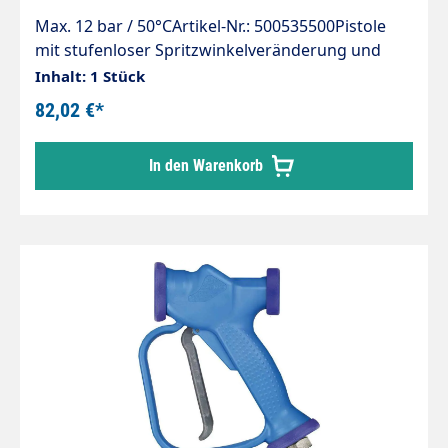
Max. 12 bar / 50°CArtikel-Nr.: 500535500Pistole
mit stufenloser Spritzwinkelveränderung und
SicherungsbügelMax. 12 bar / 50 l/min. /
Inhalt: 1 Stück
50°CEingang: 1/2" IG drehbarMaterial: Messing
82,02 €*
In den Warenkorb