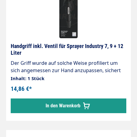
Kunststoffgriffleiste.- Zwei seitlich angebrachte
Lanzenköcher.- Platz für zwei Chemiebehälter mit
bis zu jeweils 25 kg Fassung.- HxBxT
1.150x540x620 mm.
Handgriff inkl. Ventil für Sprayer Industry 7, 9 + 12
Liter
Der Griff wurde auf solche Weise profiliert um
sich angemessen zur Hand anzupassen, sichert
einen sicheren Halt und präzise Mitteldosierung,
Inhalt: 1 Stück
ebenso für Rechts- als auch Linkshändler. Der
14,86 €*
Dosierventil ist in eine automatische Sperrung in
einer eingeschalteten Position ausgestattet,
In den Warenkorb
deswegen ist es nicht nötig, den Knopf während
langdauerndes Sprühens zu halten. Kolbe des
Dosierventils ist in eine Doppeldichtung
ausgestattet, was wie eine automatische
Schmierung funktioniert, was einen