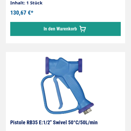
IG : 3/8" IGMit Kupplung und Hahnstecker
Inhalt: 1 Stück
130,67 €*
In den Warenkorb
Pistole RB35 E:1/2" Swivel 50°C/50L/min