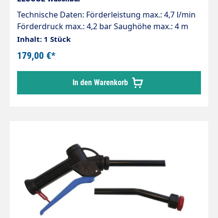
Technische Daten: Förderleistung max.: 4,7 l/min
Förderdruck max.: 4,2 bar Saughöhe max.: 4 m
Gewicht: 1,9 kg Anschluss Medium: 3/8"
Inhalt: 1 Stück
Spannung [V]: 230V AC Kolbendurchmesser: 12
179,00 €*
mm Einschaltdauer bei 20°C: 100% ED Zum
Betrieb der Pumpe ist eine
In den Warenkorb
Gleichrichterdiode zwingend erforderlich. Das
Anschlusskabel mit Diode wird mitgeliefert