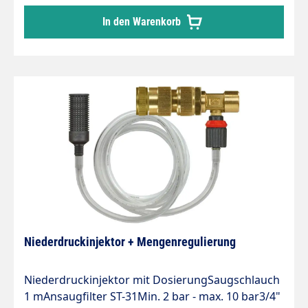
des Behälters : 11 cmGewicht : ± 1 kgInhalt des
In den Warenkorb
Behälters : 1 lProdukteigenschaften : Mit
Druckluftanschluß (zwischen 6 und 8
bar).Luftverbrauch: 310 l/Min.
Niederdruckinjektor + Mengenregulierung
Niederdruckinjektor mit DosierungSaugschlauch
1 mAnsaugfilter ST-31Min. 2 bar - max. 10 bar3/4"