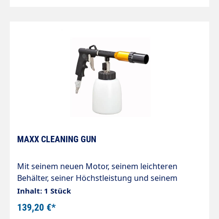
MAXX CLEANING GUN
Mit seinem neuen Motor, seinem leichteren
Behälter, seiner Höchstleistung und seinem
Druckluftregler ist der Maxx eine ausgezeichnete
Inhalt: 1 Stück
Alternative. Abmessungen: Gesamtlänge der
139,20 €*
Pistole : 32 cmGesamthöhe : 23 cmDurchmesser