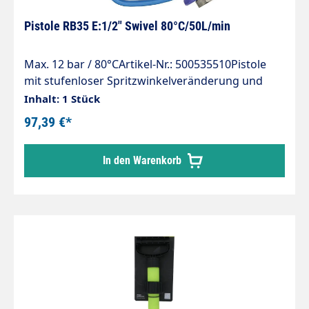
Pistole RB35 E:1/2" Swivel 80°C/50L/min
Max. 12 bar / 80°CArtikel-Nr.: 500535510Pistole
mit stufenloser Spritzwinkelveränderung und
SicherungsbügelMax. 12 bar / 50 l/min. /
Inhalt: 1 Stück
80°CEingang: 1/2" IG drehbarMaterial: Edelstahl
97,39 €*
In den Warenkorb