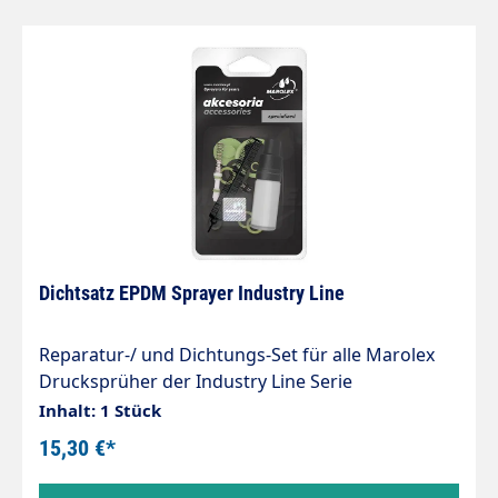
Dichtsatz EPDM Sprayer Industry Line
Reparatur-/ und Dichtungs-Set für alle Marolex
Drucksprüher der Industry Line Serie
Lieferumfang des Sets: Rückschlagventil Pumpe
Inhalt: 1 Stück
(R24) Silikonfett Filter (R40, Nr. 12)
15,30 €*
Lanzenklammer (R107, Nr. 30) Ventilkolben mit O-
ringe 3x2, (R43, R42, Nr. 26 u. 41) Dosierventilfeder