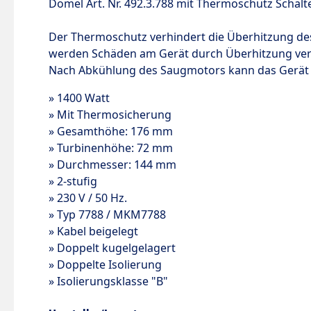
Domel Art.
Nr.
492.3.788 mit Thermoschutz Schalte
Der Thermoschutz verhindert die Überhitzung d
werden Schäden am Gerät durch Überhitzung ver
Nach Abkühlung des Saugmotors kann das Gerät
»
1400 Watt
»
Mit Thermosicherung
»
Gesamthöhe:
176 mm
»
Turbinenhöhe:
72 mm
»
Durchmesser:
144 mm
»
2-stufig
»
230 V
/
50 Hz.
»
Typ 7788
/
MKM7788
»
Kabel beigelegt
»
Doppelt kugelgelagert
»
Doppelte Isolierung
»
Isolierungsklasse
"B"