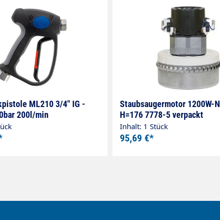
pistole ML210 3/4" IG -
Staubsaugermotor 1200W-NT
20bar 200l/min
H=176 7778-5 verpackt
tück
Inhalt: 1 Stück
*
95,69 €*