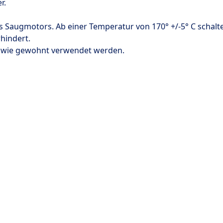
r.
es Saugmotors.
Ab einer Temperatur von 170°
+
/
-5°
C schalt
hindert.
 wie gewohnt verwendet werden.