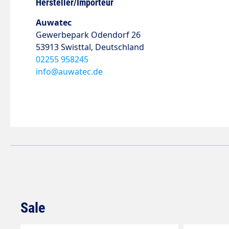
Hersteller/Importeur
Auwatec
Gewerbepark Odendorf 26
53913 Swisttal, Deutschland
02255 958245
info@auwatec.de
Sale
Produktgalerie überspringen