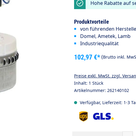
Hohe Rabatte auf se
Produktvorteile
von führenden Herstell
Domel,
Ametek,
Lamb
Industriequalität
102,97 €*
(
Brutto inkl. MwS
Preise exkl. MwSt. zzgl. Versa
Inhalt:
1 Stück
Artikelnummer:
262140102
Verfügbar, Lieferzeit: 1-3 T
Produkt Anzahl: Gib den gewünsc