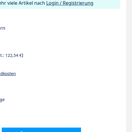
hr viele Artikel nach
Login / Registrierung
ern
)
t.:
122,54 €
ndkosten
age
hten Wert ein oder benutze die Schaltflächen um die Anzahl zu erhö