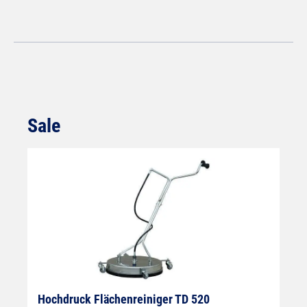
Sale
Produktgalerie überspringen
Hochdruck Flächenreiniger TD 520
H