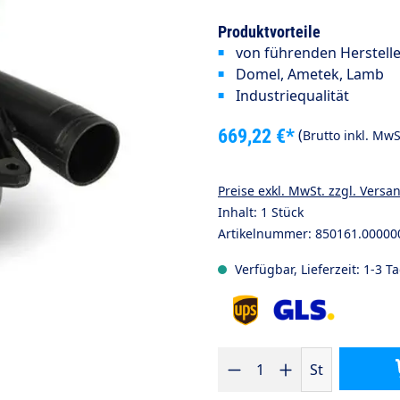
Produktvorteile
von führenden Herstell
Domel,
Ametek,
Lamb
Industriequalität
669,22 €*
(
Brutto inkl. MwS
Preise exkl. MwSt. zzgl. Versa
Inhalt:
1 Stück
Artikelnummer:
850161.00000
Verfügbar, Lieferzeit: 1-3 T
Produkt Anzahl: Gib den gewüns
St