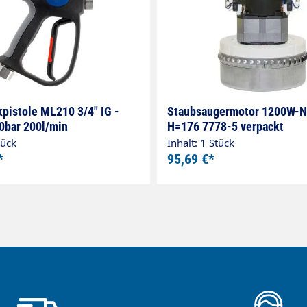
pistole ML210 3/4" IG -
Staubsaugermotor 1200W-NT
20bar 200l/min
H=176 7778-5 verpackt
tück
Inhalt: 1 Stück
*
95,69 €*