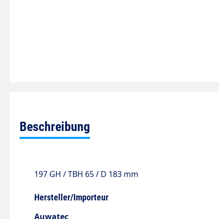
Beschreibung
197 GH
/
TBH 65
/
D 183 mm
Hersteller/Importeur
Auwatec