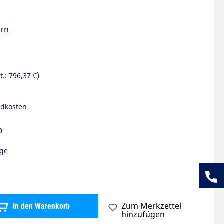
ern
)
t.:
796,37 €
ndkosten
0
age
chten Wert ein oder benutze die Schaltflächen um die Anzahl zu erh
Zum Merkzettel
In den Warenkorb
hinzufügen