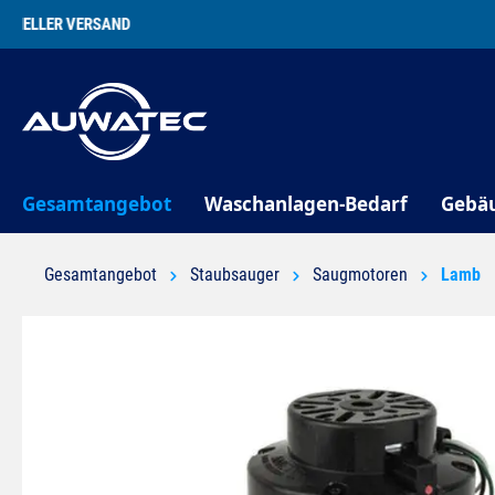
springen
Zur Hauptnavigation springen
Gesamtangebot
Waschanlagen-Bedarf
Gebä
Gesamtangebot
Staubsauger
Saugmotoren
Lamb
Bildergalerie überspringen