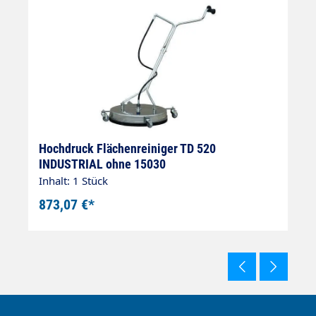
Hochdruck Flächenreiniger TD 520
H
INDUSTRIAL ohne 15030
2
Inhalt: 1 Stück
In
873,07 €*
1