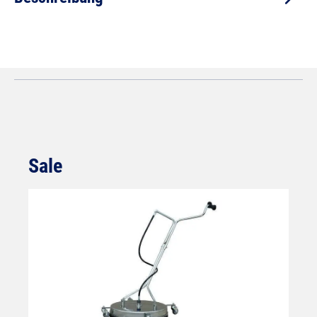
Sale
Produktgalerie überspringen