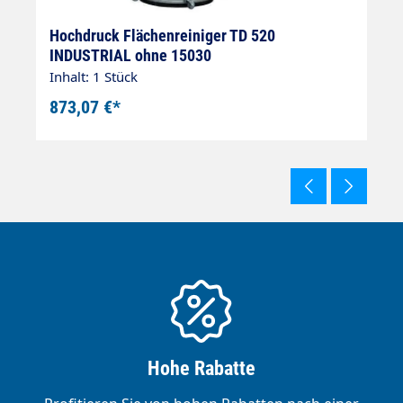
Hochdruck Flächenreiniger TD 520
H
INDUSTRIAL ohne 15030
2
Inhalt: 1 Stück
In
873,07 €*
1
Hohe Rabatte