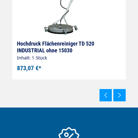
Hochdruck Flächenreiniger TD 520
H
INDUSTRIAL ohne 15030
2
Inhalt: 1 Stück
In
873,07 €*
1