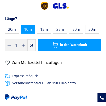
auswählen
Länge?
20m
10m
15m
25m
50m
30m
Produkt Anzahl: Gib den gewünschten Wert ein oder benutze die S
St
In den Warenkorb
Zum Merkzettel hinzufügen
Express möglich
Versandkostenfrei DE ab 150 Euro/netto