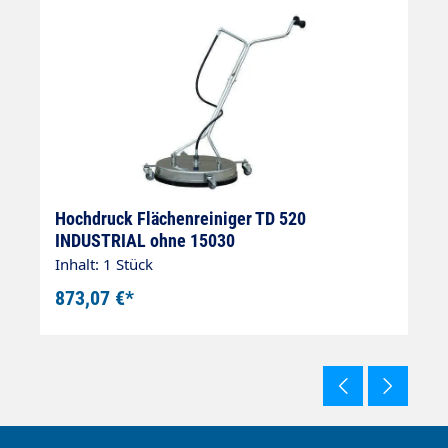
Hochdruck Flächenreiniger TD 520
H
INDUSTRIAL ohne 15030
2
Inhalt: 1 Stück
In
873,07 €*
1