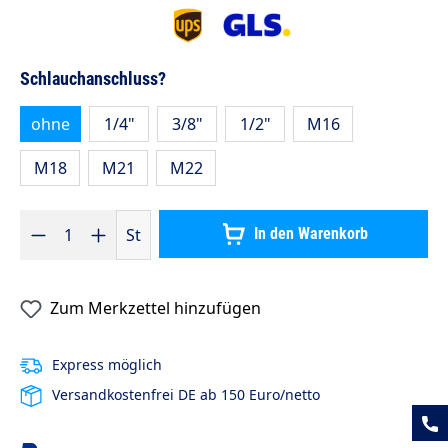
auswählen
Schlauchanschluss?
ohne
1/4"
3/8"
1/2"
M16
M18
M21
M22
Produkt Anzahl: Gib den gewünschten Wert ein oder benutze die S
St
In den Warenkorb
Zum Merkzettel hinzufügen
Express möglich
Versandkostenfrei DE ab 150 Euro/netto