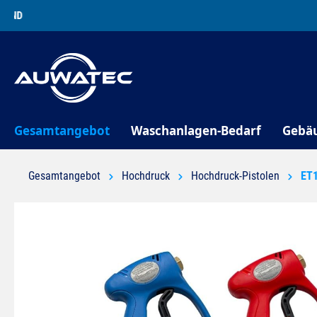
springen
Zur Hauptnavigation springen
Gesamtangebot
Waschanlagen-Bedarf
Gebä
Gesamtangebot
Hochdruck
Hochdruck-Pistolen
ET
Bildergalerie überspringen