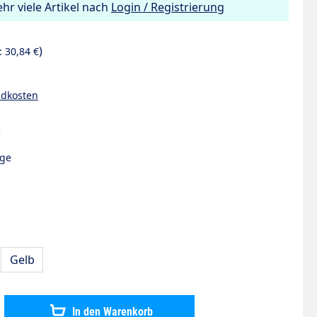
hr viele Artikel nach
Login / Registrierung
)
.:
30,84 €
ndkosten
5
age
Gelb
hten Wert ein oder benutze die Schaltflächen um die Anzahl zu erhö
In den Warenkorb