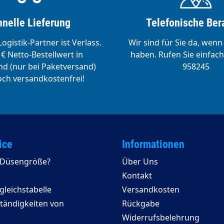
nelle Lieferung
Telefonische Ber
ogistik-Partner ist Verlass.
Wir sind für Sie da, wenn
€ Netto-Bestellwert in
haben. Rufen Sie einfach
d (nur bei Paketversand)
958245
ch versandkostenfrei!
ice
Informationen
e Düsengröße?
Über Uns
Kontakt
leichstabelle
Versandkosten
ständigkeiten von
Rückgabe
Widerrufsbelehrung