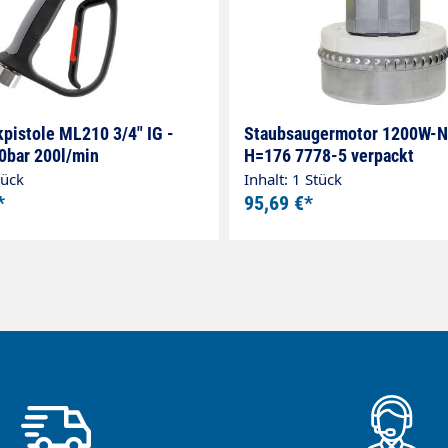
pistole ML210 3/4" IG -
Staubsaugermotor 1200W-NT
20bar 200l/min
H=176 7778-5 verpackt
tück
Inhalt: 1 Stück
*
95,69 €*