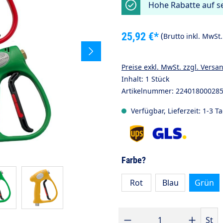
Hohe Rabatte auf se
25,92 €*
(
Brutto inkl. MwSt
Preise exkl. MwSt. zzgl. Versa
Inhalt:
1 Stück
Artikelnummer:
22401800028
Verfügbar, Lieferzeit: 1-3 T
auswählen
Farbe?
Rot
Blau
Grün
Produkt Anzahl: Gib den gewünsc
St