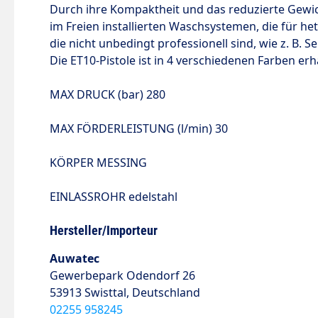
Durch ihre Kompaktheit und das reduzierte Gewich
im Freien installierten Waschsystemen,
die für he
die nicht unbedingt professionell sind,
wie z.
B.
Se
Die ET10-Pistole ist in 4 verschiedenen Farben erhä
MAX DRUCK
(bar)
280
MAX FÖRDERLEISTUNG
(l/min)
30
KÖRPER MESSING
EINLASSROHR edelstahl
Hersteller/Importeur
Auwatec
Gewerbepark Odendorf 26
53913 Swisttal, Deutschland
02255 958245