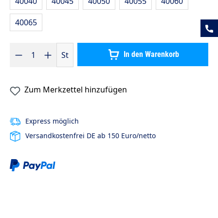
40040
40045
40050
40055
40060
40065
Produkt Anzahl: Gib den gewünschten Wert ein oder benutze die S
St
In den Warenkorb
Zum Merkzettel hinzufügen
Express möglich
Versandkostenfrei DE ab 150 Euro/netto