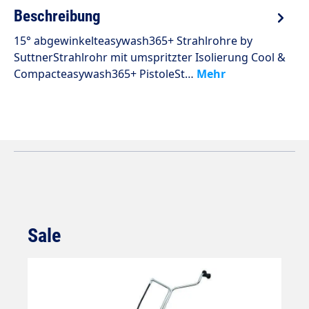
Beschreibung
15° abgewinkelteasywash365+ Strahlrohre by
SuttnerStrahlrohr mit umspritzter Isolierung Cool &
Compacteasywash365+ PistoleSt…
Mehr
Sale
Produktgalerie überspringen