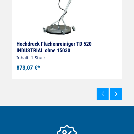
Hochdruck Flächenreiniger TD 520
H
INDUSTRIAL ohne 15030
2
Inhalt: 1 Stück
In
873,07 €*
1