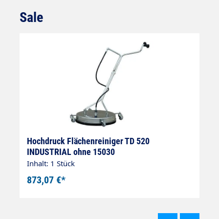
Sale
Produktgalerie überspringen
Hochdruck Flächenreiniger TD 520
H
INDUSTRIAL ohne 15030
2
Inhalt: 1 Stück
In
873,07 €*
1