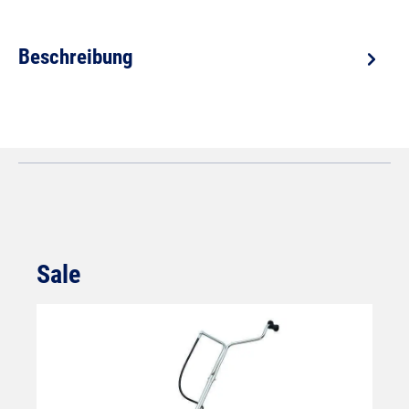
Beschreibung
Sale
Produktgalerie überspringen