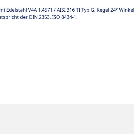
em)
Edelstahl V4A 1.4571
/
AISI 316 TI Typ G,
Kegel 24°
Winke
spricht der DIN 2353,
ISO 8434-1.