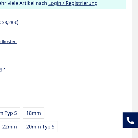
hr viele Artikel nach
Login / Registrierung
)
.:
33,28 €
ndkosten
age
 Typ S
18mm
22mm
20mm Typ S