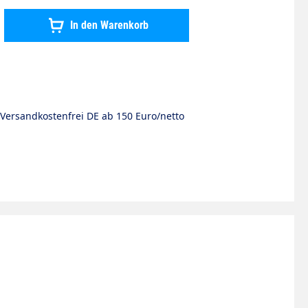
hten Wert ein oder benutze die Schaltflächen um die Anzahl zu erhö
In den Warenkorb
Versandkostenfrei DE ab 150 Euro/netto