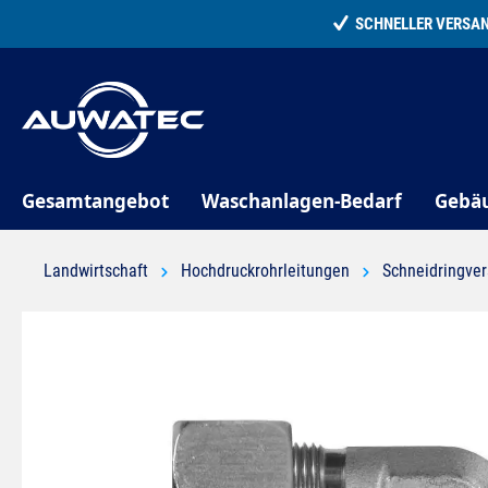
springen
Zur Hauptnavigation springen
Gesamtangebot
Waschanlagen-Bedarf
Gebä
Landwirtschaft
Hochdruckrohrleitungen
Schneidringve
Bildergalerie überspringen