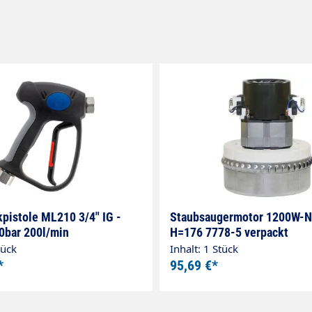
pistole ML210 3/4" IG -
Staubsaugermotor 1200W-NT
20bar 200l/min
H=176 7778-5 verpackt
tück
Inhalt: 1 Stück
*
95,69 €*