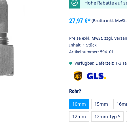
Hohe Rabatte auf se
27,97 €*
(
Brutto inkl. MwSt
Preise exkl. MwSt. zzgl. Versa
Inhalt:
1 Stück
Artikelnummer:
594101
Verfügbar, Lieferzeit: 1-3 T
auswählen
Rohr?
10mm
15mm
16mm
12mm
12mm Typ S