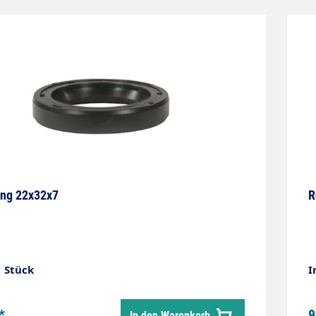
ung 22x32x7
R
1 Stück
I
*
9
In den Warenkorb