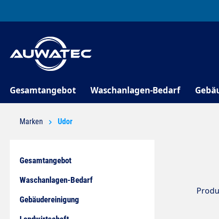
springen
Zur Hauptnavigation springen
Gesamtangebot
Waschanlagen-Bedarf
Gebä
Marken
Udor
Gesamtangebot
Waschanlagen-Bedarf
Produ
Gebäudereinigung