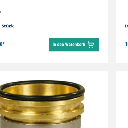
m
1 Stück
I
€*
1
In den Warenkorb