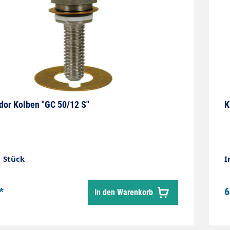
dor Kolben "GC 50/12 S"
K
1 Stück
I
*
6
In den Warenkorb