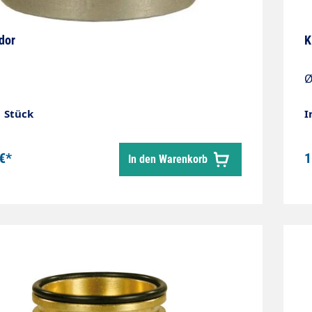
dor
K
Ø
1 Stück
I
€*
1
In den Warenkorb