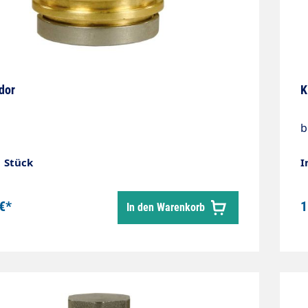
dor
K
b
1 Stück
I
€*
1
In den Warenkorb