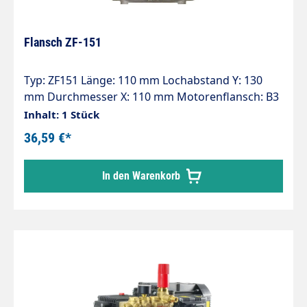
Flansch ZF-151
Typ: ZF151 Länge: 110 mm Lochabstand Y: 130
mm Durchmesser X: 110 mm Motorenflansch: B3
- B14 (100-112) Pumpenserie: 47 - 47HT - 47SS - 66
Inhalt: 1 Stück
- 66HT - 66SS - E3
36,59 €*
In den Warenkorb