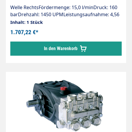
Welle RechtsFördermenge: 15,0 l/minDruck: 160
barDrehzahl: 1450 UPMLeistungsaufnahme: 4,56
kWGewicht: 14,5 kgSerie "VHT" Pumpen mit
Inhalt: 1 Stück
hochwertigen Bestandteilen und Werkstoffen
1.707,22 €*
geeignet für Waschanlagen und Industrie bis
110°C Wassertemperatur.
In den Warenkorb