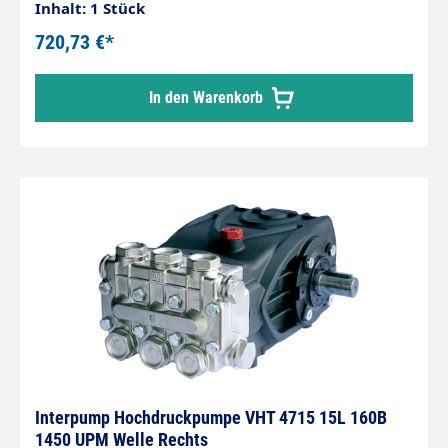
Druckregler ausgestattet, der erlaubt, den
Inhalt: 1 Stück
Pumpendruck auf Null zu setzen.Welle 3/4"Max
720,73 €*
150 barDurchfluss max. 13,00 l/min.Drehzahl
3400 UPMLeistung 3,67 KWGewicht 5,2 kg
In den Warenkorb
Interpump Hochdruckpumpe VHT 4715 15L 160B
1450 UPM Welle Rechts