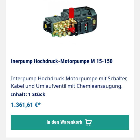
Inerpump Hochdruck-Motorpumpe M 15-150
Interpump Hochdruck-Motorpumpe mit Schalter,
Kabel und Umlaufventil mit Chemieansaugung.
Für SB-Anlagen und Waschanlagen usw.
Inhalt: 1 Stück
Abmessungen: 455 x 320 x 258 mm. max. 150 bar,
1.361,61 €*
15l/min Umdrehungen: 1450 U/min,
Elektromotor: 5,0KW, 400V.
In den Warenkorb