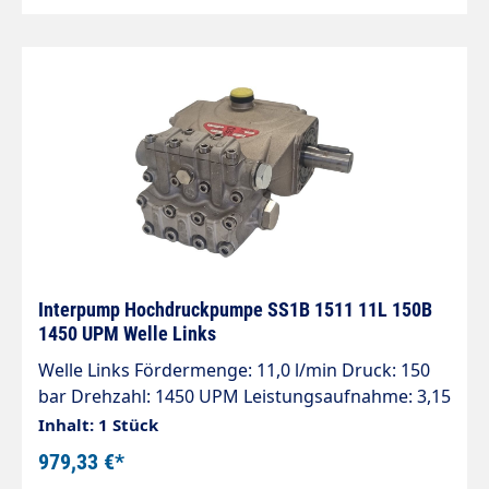
Interpump Hochdruckpumpe SS1B 1511 11L 150B
1450 UPM Welle Links
Welle Links Fördermenge: 11,0 l/min Druck: 150
bar Drehzahl: 1450 UPM Leistungsaufnahme: 3,15
kW Gewicht: 6 kg Edelstahl Pumpenkopf
Inhalt: 1 Stück
979,33 €*