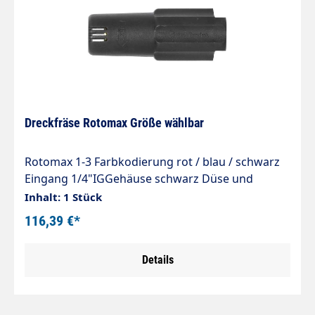
Dreckfräse Rotomax Größe wählbar
Rotomax 1-3 Farbkodierung rot / blau / schwarz
Eingang 1/4"IGGehäuse schwarz Düse und
Dichtsatz aus Keramik Spritzwinkel einstellbar
Inhalt: 1 Stück
Max. 100 - 250 bar / 80°C
116,39 €*
Details