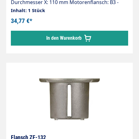
Durchmesser X: 110 mm Motorenflansch: B3 -
B14 (100) Pumpenserie: 50 - 51
Inhalt: 1 Stück
34,77 €*
In den Warenkorb
Flansch ZF-132