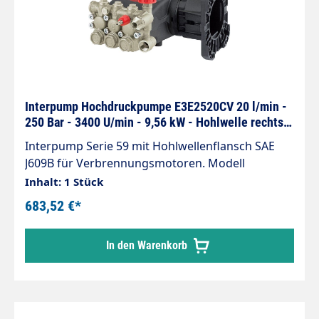
Interpump Hochdruckpumpe E3E2520CV 20 l/min -
250 Bar - 3400 U/min - 9,56 kW - Hohlwelle rechts -
Serie 59
Interpump Serie 59 mit Hohlwellenflansch SAE
J609B für Verbrennungsmotoren. Modell
E3E2520CV Arbeitsdruck: 250 bar Fördermenge:
Inhalt: 1 Stück
20 Liter/Minute Eingang: 3/4" IG Ausgang: 3/8
683,52 €*
AG/IG Antriebsdrehzahl: 3400 U/min Hohlwelle:
25,4mm / 1" Intergrierter Chemieinjektor DN6/8
In den Warenkorb
mm Manometer Anschluss 1/4" IG