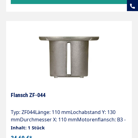
Flansch ZF-044
Typ: ZF044Länge: 110 mmLochabstand Y: 130
mmDurchmesser X: 110 mmMotorenflansch: B3 -
B14 (100-112)Pumpenserie: 44 - 60 - 60HT - 63 -
Inhalt: 1 Stück
63HTS - 63SS - E2