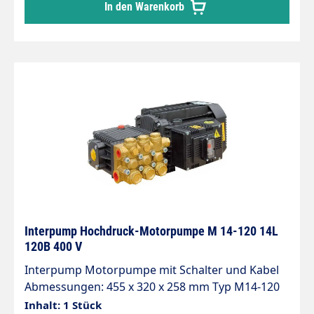
In den Warenkorb
Interpump Hochdruck-Motorpumpe M 14-120 14L
120B 400 V
Interpump Motorpumpe mit Schalter und Kabel
Abmessungen: 455 x 320 x 258 mm Typ M14-120
Arbeitsdruck 120bar Literleistung 14L/min
Inhalt: 1 Stück