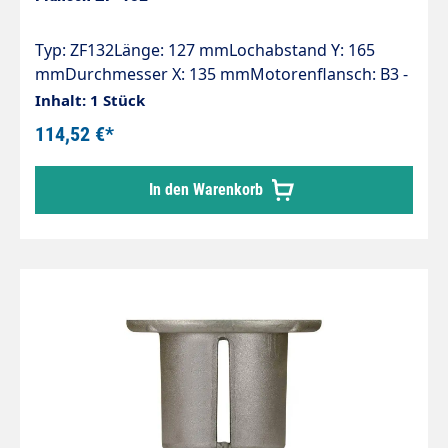
Typ: ZF132Länge: 127 mmLochabstand Y: 165
mmDurchmesser X: 135 mmMotorenflansch: B3 -
B14 (132)Pumpenserie: 47 - 47HT - 47SS - 66 -
Inhalt: 1 Stück
66HT - 66SS - E3
114,52 €*
In den Warenkorb