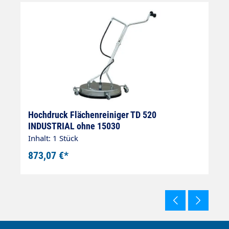
Hochdruck Flächenreiniger TD 520
H
INDUSTRIAL ohne 15030
2
Inhalt: 1 Stück
In
873,07 €*
1